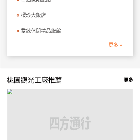
廠
櫻珍大飯店
商
合
愛錸休閒精品旅館
作
更多 »
旅
伴
計
桃園觀光工廠推薦
劃
更多
商
品
宣
傳