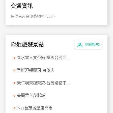
交通資訊
特
色
位於南崁台茂購物中心5F。
民
宿
全
附近旅遊景點
地圖模式
球
租
春水堂人文茶館-桃園台茂店...
車
爭鮮迴轉壽司-台茂店
網
天仁喫茶趣茶飲-台茂購物中...
紅
帶
你
美麗華台茂影城
玩
7-11台茂城堡店門市