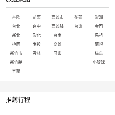
基隆
苗栗
嘉義市
花蓮
澎湖
台北
台中
嘉義縣
台東
金門
新北
彰化
台南
馬祖
桃園
南投
高雄
蘭嶼
新竹市
雲林
屏東
綠島
新竹縣
小琉球
宜蘭
推薦行程