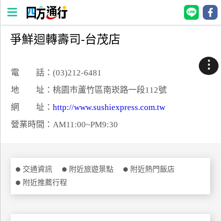
爭鮮迴轉壽司-台茂店
四
方
⋮
通
電 話：(03)212-6481
行
地 址：桃園市蘆竹區南崁路一段112號
訂
網 址：
http://www.sushiexpress.com.tw
房
營業時間：AM11:00~PM9:30
台
灣
訂
交通資訊
附近旅遊景點
附近熱門飯店
房
附近推薦行程
直接跟飯店訂房
HOT