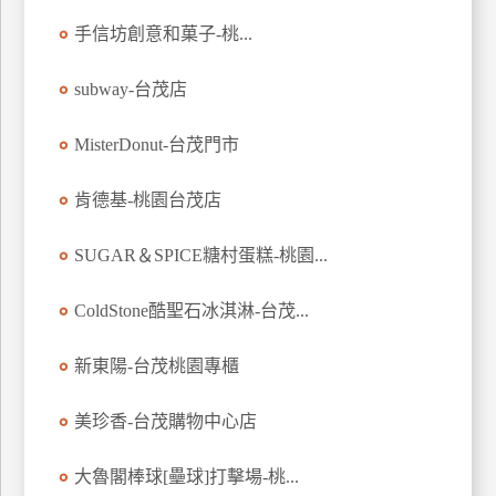
玩
手信坊創意和菓子-桃...
樂
地
subway-台茂店
圖
MisterDonut-台茂門市
顧
客
服
肯德基-桃園台茂店
務
SUGAR＆SPICE糖村蛋糕-桃園...
顧
ColdStone酷聖石冰淇淋-台茂...
客
滿
意
新東陽-台茂桃園專櫃
度
美珍香-台茂購物中心店
訂
大魯閣棒球[壘球]打擊場-桃...
單