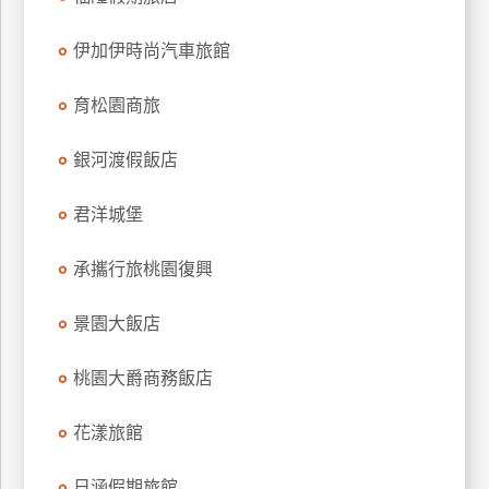
訂
房
伊加伊時尚汽車旅館
育松園商旅
請
款
銀河渡假飯店
收
據
君洋城堡
合
作
承攜行旅桃園復興
提
案
景園大飯店
桃園大爵商務飯店
飯
店
合
花漾旅館
作
日涵假期旅館