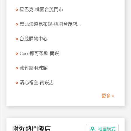
管
星巴克-桃園台茂門市
理
聚北海道昆布鍋-桃園台茂店...
會
台茂購物中心
員
帳
Coco都可茶飲-南崁
戶
蘆竹鄉羽球館
客
服
清心福全-南崁店
聯
更多 »
絡
單
Line
附近熱門飯店
地圖模式
線