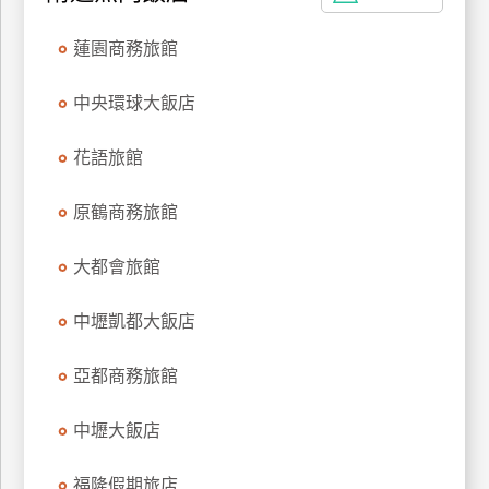
上
蓮園商務旅館
客
服
中央環球大飯店
紅
花語旅館
利
查
原鶴商務旅館
詢
大都會旅館
訂
中壢凱都大飯店
房
Q&A
亞都商務旅館
中壢大飯店
國
旅
卡
福隆假期旅店