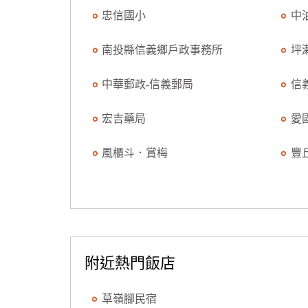
忠信國小
中
南投縣信義鄉戶政事務所
坪
中華郵政-信義郵局
信
宏吉藥局
愛
風櫃斗．賞梅
豐
附近熱門飯店
草嶺腳民宿