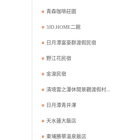
青森咖啡莊園
3JD.HOME二館
日月潭富豪群渡假民宿
野江花民宿
金湶民宿
清境雲之瀑休閒景觀渡假村...
日月潭青井澤
天水蓮大飯店
東埔勝華溫泉飯店