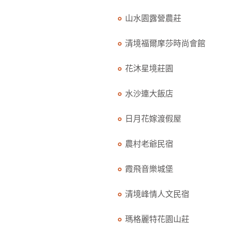
山水園露營農莊
清境福爾摩莎時尚會館
花沐星境莊園
水沙連大飯店
日月花嫁渡假屋
農村老爺民宿
霞飛音樂城堡
清境峰情人文民宿
瑪格麗特花園山莊