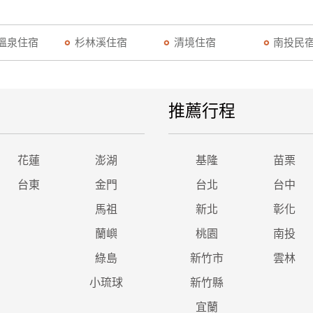
溫泉住宿
杉林溪住宿
清境住宿
南投民
推薦行程
花蓮
澎湖
基隆
苗栗
台東
金門
台北
台中
馬祖
新北
彰化
蘭嶼
桃園
南投
綠島
新竹市
雲林
小琉球
新竹縣
宜蘭