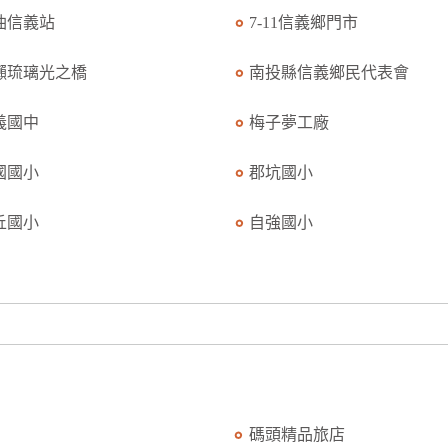
油信義站
7-11信義鄉門市
瀨琉璃光之橋
南投縣信義鄉民代表會
義國中
梅子夢工廠
國國小
郡坑國小
丘國小
自強國小
碼頭精品旅店