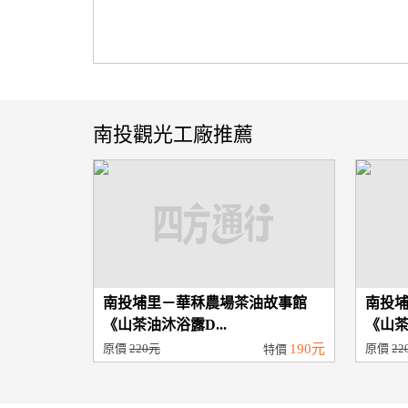
南投觀光工廠推薦
南投埔里－華秝農場茶油故事館
南投
《山茶油沐浴露D...
《山茶
原價
220元
190元
原價
22
特價