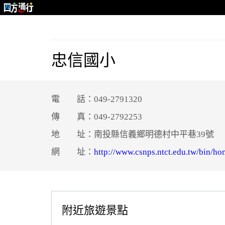
忠信國小
電 話：049-2791320
傳 真：049-2792253
地 址：南投縣信義鄉明德村中平巷39號
網 址：
http://www.csnps.ntct.edu.tw/bin/h
附近旅遊景點