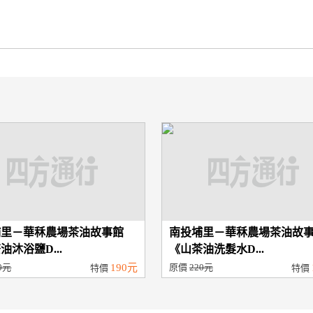
埔里－華秝農場茶油故事館
南投埔里－華秝農場茶油故
油沐浴鹽D...
《山茶油洗髮水D...
0元
190元
原價
220元
特價
特價