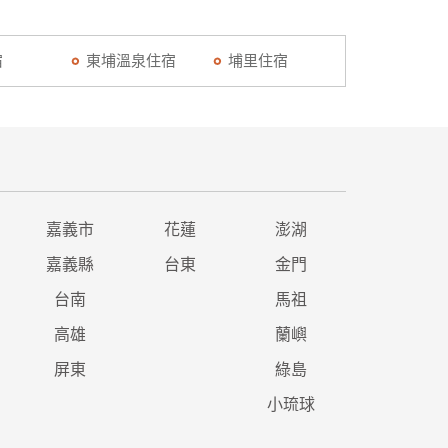
宿
東埔溫泉住宿
埔里住宿
嘉義市
花蓮
澎湖
嘉義縣
台東
金門
台南
馬祖
高雄
蘭嶼
屏東
綠島
小琉球