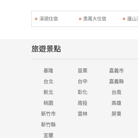
溪頭住宿
奧萬大住宿
廬山
旅遊景點
基隆
苗栗
嘉義市
台北
台中
嘉義縣
新北
彰化
台南
桃園
南投
高雄
新竹市
雲林
屏東
新竹縣
宜蘭