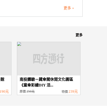
更多 »
更多
事館
南投體驗－藏傘閣休閒文化園區
《童傘彩繪DIY 活...
190元
原價
250元
239元
特價