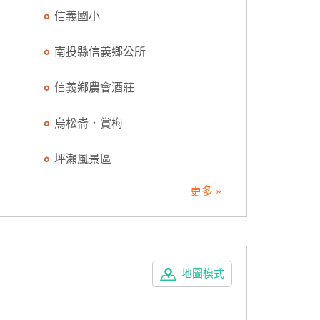
信義國小
南投縣信義鄉公所
信義鄉農會酒莊
烏松崙．賞梅
坪瀨風景區
更多 »
地圖模式