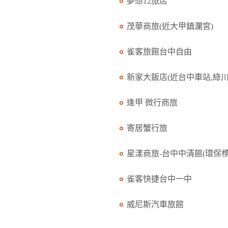
夢想12旅店
茂華商旅(近大甲鎮瀾宮)
雀客旅館台中自由
新家大飯店(近台中車站,綠川.
逢甲 微行商旅
寄居蟹行旅
星漾商旅-台中中清館(環保標.
雀客快捷台中一中
威尼斯汽車旅館