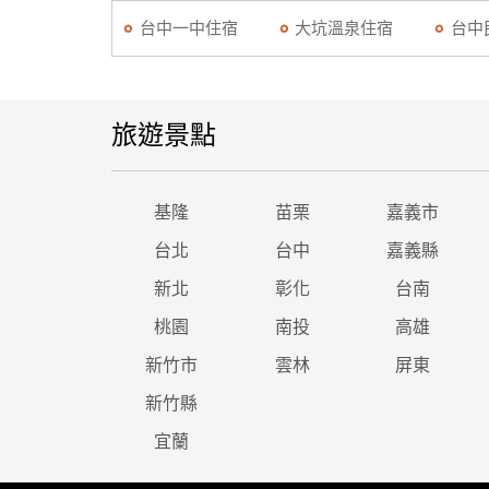
台中一中住宿
大坑溫泉住宿
台中
旅遊景點
基隆
苗栗
嘉義市
台北
台中
嘉義縣
新北
彰化
台南
桃園
南投
高雄
新竹市
雲林
屏東
新竹縣
宜蘭