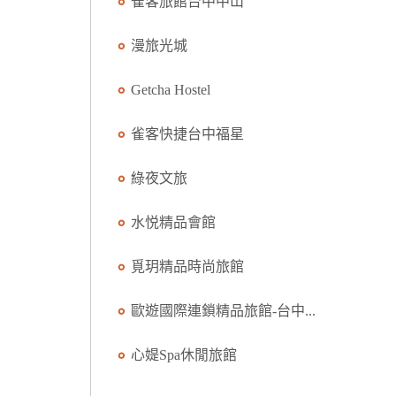
雀客旅館台中中山
漫旅光城
Getcha Hostel
雀客快捷台中福星
綠夜文旅
水悦精品會館
覓玥精品時尚旅館
歐遊國際連鎖精品旅館-台中...
心媞Spa休閒旅館