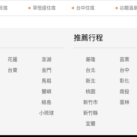
民宿
草悟道住宿
台中住宿
谷關溫
推薦行程
花蓮
澎湖
基隆
苗栗
台東
金門
台北
台中
馬祖
新北
彰化
蘭嶼
桃園
南投
綠島
新竹市
雲林
小琉球
新竹縣
宜蘭