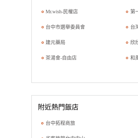
Mr.wish-民權店
第
台中市選舉委員會
台
建元藥局
欣
茶湯會-自由店
和
附近熱門飯店
台中拓程商旅