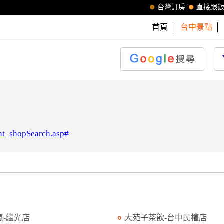
台灣訂房
直接跟
首頁
台中景點
nt_shopSearch.asp#
嵐-繼光店
大苑子茶飲-台中民權店