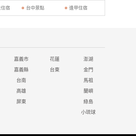
泉住宿
台中景點
逢甲住宿
嘉義市
花蓮
澎湖
嘉義縣
台東
金門
台南
馬祖
高雄
蘭嶼
屏東
綠島
小琉球