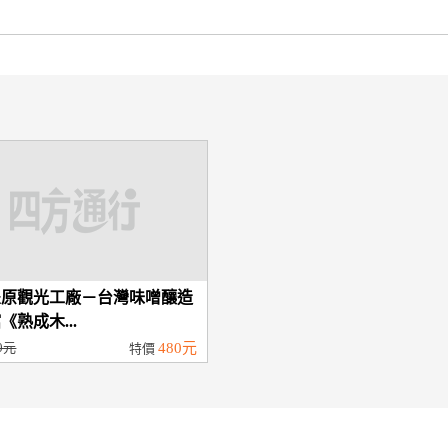
豐原觀光工廠－台灣味噌釀造
《熟成木...
0元
480元
特價