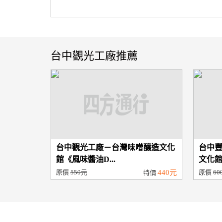
台中觀光工廠推薦
台中觀光工廠－台灣味噌釀造文化
台中
館《風味醬油D...
文化館
原價
550元
440元
原價
60
特價