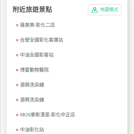
特
附近旅遊景點
地圖模式
色
民
達美樂-彰化二店
宿
台塑全國彰化客運站
全
中油全國彰客站
球
租
博愛動物醫院
車
源興洗染舖
網
紅
源興洗染舖
帶
你
MOS摩斯漢堡-彰化中正店
玩
中油彰化站