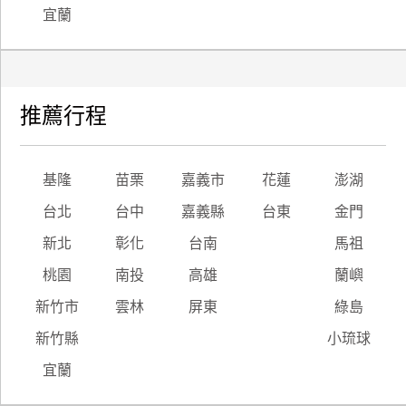
宜蘭
推薦行程
基隆
苗栗
嘉義市
花蓮
澎湖
台北
台中
嘉義縣
台東
金門
新北
彰化
台南
馬祖
桃園
南投
高雄
蘭嶼
新竹市
雲林
屏東
綠島
新竹縣
小琉球
宜蘭