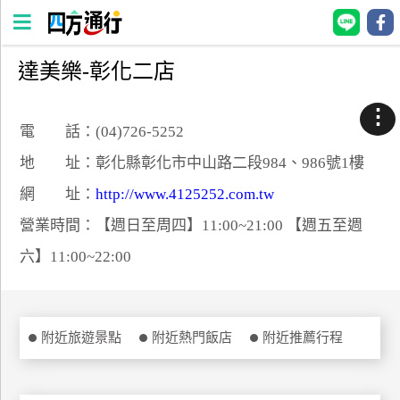
達美樂-彰化二店
四
方
⋮
通
電 話：(04)726-5252
行
地 址：彰化縣彰化市中山路二段984、986號1樓
訂
網 址：
http://www.4125252.com.tw
房
營業時間：【週日至周四】11:00~21:00 【週五至週
六】11:00~22:00
台
灣
訂
房
附近旅遊景點
附近熱門飯店
附近推薦行程
直接跟飯店訂房
HOT