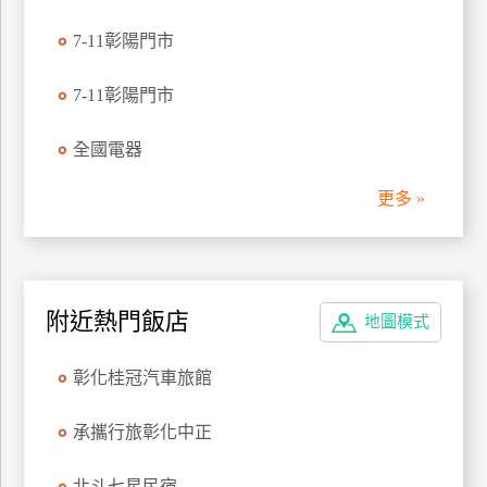
管
7-11彰陽門市
理
7-11彰陽門市
會
全國電器
員
帳
更多 »
戶
客
服
附近熱門飯店
地圖模式
聯
絡
彰化桂冠汽車旅館
單
承攜行旅彰化中正
Line
線
北斗七星民宿