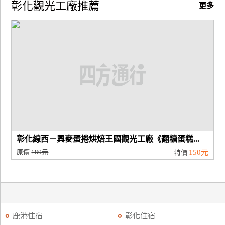
彰化觀光工廠推薦
更多
廠
商
合
作
旅
伴
計
劃
彰化線西－興麥蛋捲烘焙王國觀光工廠《翻糖蛋糕...
原價
180元
150元
特價
商
品
宣
傳
鹿港住宿
彰化住宿