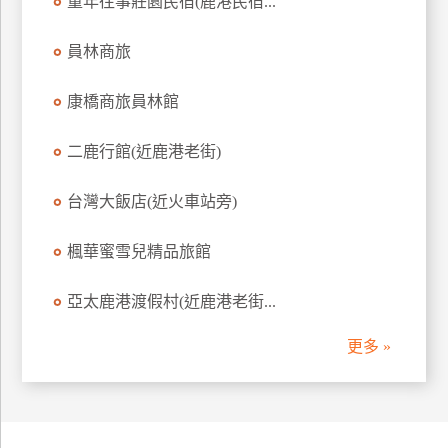
童年往事莊園民宿(鹿港民宿...
訂
房
員林商旅
康橋商旅員林館
請
款
二鹿行館(近鹿港老街)
收
據
台灣大飯店(近火車站旁)
合
作
楓華蜜雪兒精品旅館
提
案
亞太鹿港渡假村(近鹿港老街...
更多 »
飯
店
合
作