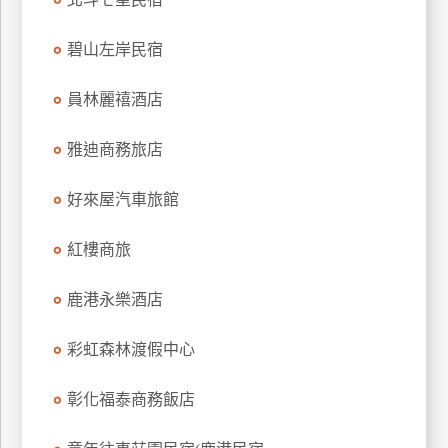
上
客
碧山左岸民宿
服
員林麗禧酒店
紅
雅迪商務旅店
利
查
好來屋汽車旅館
詢
紅樓商旅
訂
鹿港永樂酒店
房
Q&A
彩虹森林渡假中心
國
彰化福泰商務飯店
旅
卡