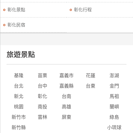
彰化景點
彰化行程
彰化民宿
旅遊景點
基隆
苗栗
嘉義市
花蓮
澎湖
台北
台中
嘉義縣
台東
金門
新北
彰化
台南
馬祖
桃園
南投
高雄
蘭嶼
新竹市
雲林
屏東
綠島
新竹縣
小琉球