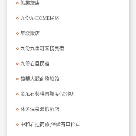
熊趣旅店
訂
房
九份A-HOME民宿
集璦飯店
請
款
九份九重町客棧民宿
收
據
九份岩屋民宿
合
作
馥華大觀商務旅館
提
案
金瓜石藝棧景觀度假別墅
飯
沐舍溫泉渡假酒店
店
合
中和君迪商旅(保證有車位)...
作