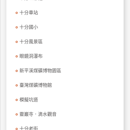
玩
十分車站
樂
地
十分國小
圖
顧
十分風景區
客
服
務
眼鏡洞瀑布
新平溪煤礦博物園區
顧
客
臺灣煤礦博物館
滿
意
模擬坑道
度
靈巖寺．滴水觀音
訂
十分老街
單