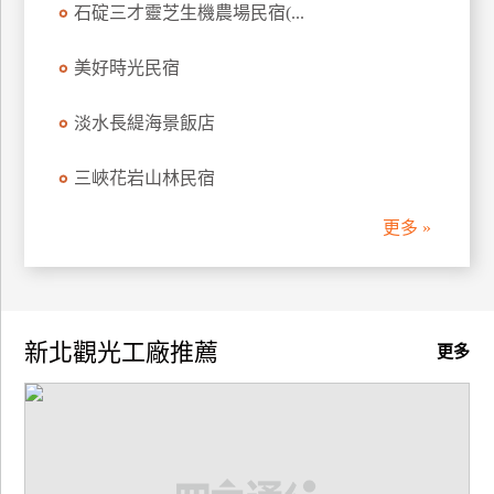
石碇三才靈芝生機農場民宿(...
廠
美好時光民宿
商
合
淡水長緹海景飯店
作
三峽花岩山林民宿
旅
伴
更多 »
計
劃
新北觀光工廠推薦
更多
商
品
宣
傳