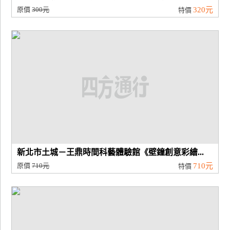
原價
300元
320元
特價
新北市土城－王鼎時間科藝體驗館《壁鐘創意彩繪...
原價
710元
710元
特價