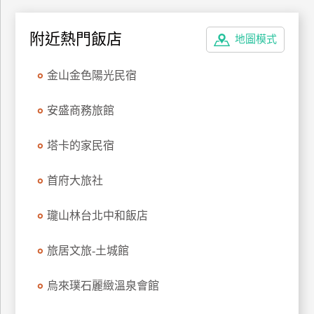
上
客
附近熱門飯店
地圖模式
服
金山金色陽光民宿
紅
安盛商務旅館
利
查
塔卡的家民宿
詢
首府大旅社
訂
房
瓏山林台北中和飯店
Q&A
旅居文旅-土城館
國
烏來璞石麗緻溫泉會館
旅
卡