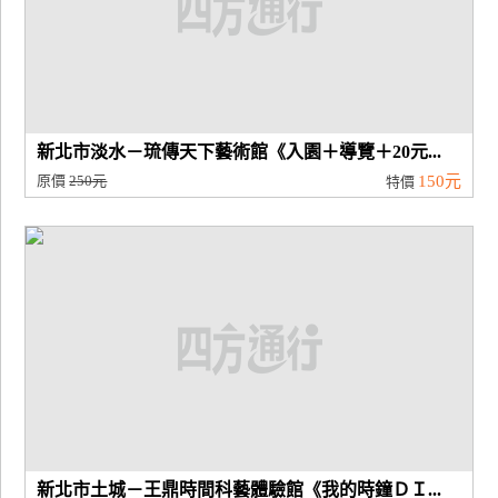
新北市淡水－琉傳天下藝術館《入園＋導覽＋20元...
原價
250元
150元
特價
新北市土城－王鼎時間科藝體驗館《我的時鐘ＤＩ...