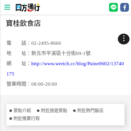
寶桂飲食店
四
方
⋮
通
電 話：02-2495-8666
行
地 址：新北市平溪區十分街69-1號
訂
網 址：
http://www.wretch.cc/blog/Paine0602/13740
房
175
營業時間：08:00-20:00
台
灣
訂
房
景點介紹
附近旅遊景點
附近熱門飯店
附近推薦行程
直接跟飯店訂房
HOT