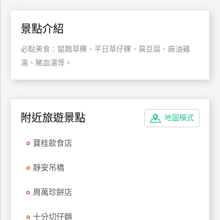
特
色
景點介紹
民
宿
必點美食：鼠麴草粿、平日草仔粿、臭豆腐、麻油雞
湯、豬血湯等。
全
球
租
附近旅遊景點
車
地圖模式
寶桂飲食店
網
紅
靜安吊橋
帶
你
周萬珍餅店
玩
十分切仔麵