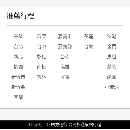
推薦行程
基隆
苗栗
嘉義市
花蓮
澎湖
台北
台中
嘉義縣
台東
金門
新北
彰化
台南
馬祖
桃園
南投
高雄
蘭嶼
新竹市
雲林
屏東
綠島
新竹縣
小琉球
宜蘭
Copyright © 四方通行 台灣旅遊景點行程