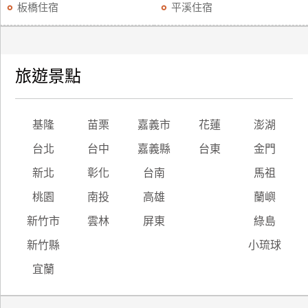
板橋住宿
平溪住宿
旅遊景點
基隆
苗栗
嘉義市
花蓮
澎湖
台北
台中
嘉義縣
台東
金門
新北
彰化
台南
馬祖
桃園
南投
高雄
蘭嶼
新竹市
雲林
屏東
綠島
新竹縣
小琉球
宜蘭