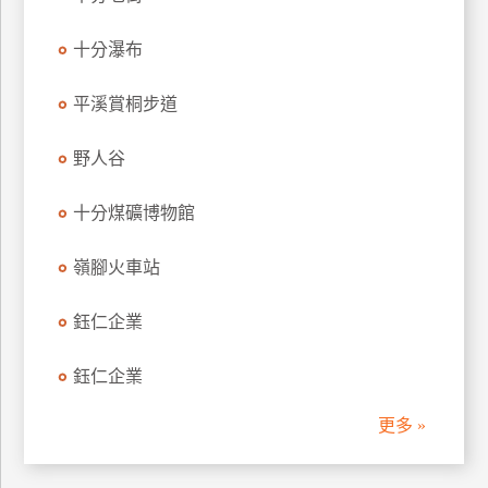
管
十分瀑布
理
平溪賞桐步道
會
員
野人谷
帳
戶
十分煤礦博物館
嶺腳火車站
客
服
鈺仁企業
聯
絡
鈺仁企業
單
更多 »
Line
線