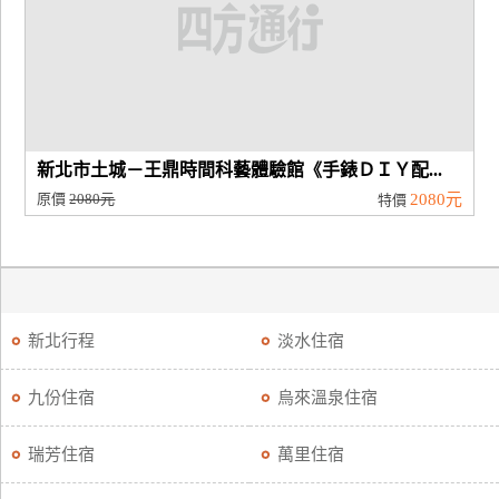
新北市土城－王鼎時間科藝體驗館《手錶ＤＩＹ配...
原價
2080元
2080元
特價
新北行程
淡水住宿
九份住宿
烏來溫泉住宿
瑞芳住宿
萬里住宿