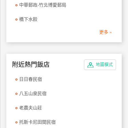
中華郵政-竹北博愛郵局
管
理
橋下水餃
更多 »
會
員
帳
戶
附近熱門飯店
地圖模式
客
日日春民宿
服
聯
八五山泉民宿
絡
單
老農夫山莊
Line
托斯卡尼田間民宿
線