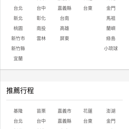
台北
台中
嘉義縣
台東
金門
廠
新北
彰化
台南
馬祖
商
合
桃園
南投
高雄
蘭嶼
作
新竹市
雲林
屏東
綠島
新竹縣
小琉球
旅
宜蘭
伴
計
劃
推薦行程
商
品
宣
基隆
苗栗
嘉義市
花蓮
澎湖
傳
台北
台中
嘉義縣
台東
金門