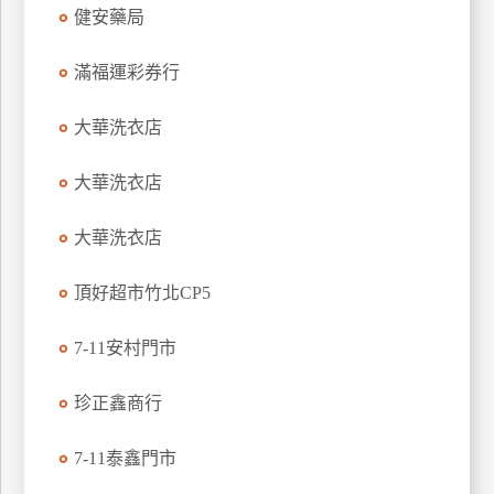
健安藥局
玩
樂
滿福運彩券行
地
圖
大華洗衣店
顧
客
大華洗衣店
服
務
大華洗衣店
顧
頂好超市竹北CP5
客
滿
7-11安村門市
意
度
珍正鑫商行
7-11泰鑫門市
訂
單