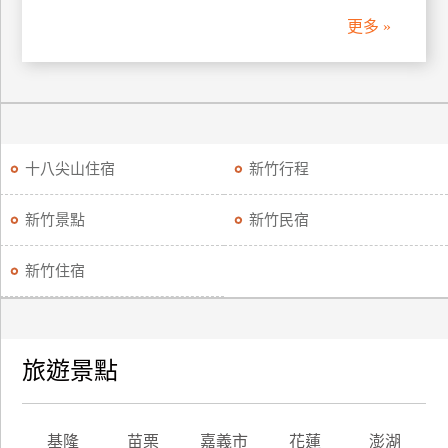
訂
更多 »
房
請
款
收
十八尖山住宿
新竹行程
據
新竹景點
新竹民宿
合
作
提
新竹住宿
案
飯
旅遊景點
店
合
作
基隆
苗栗
嘉義市
花蓮
澎湖