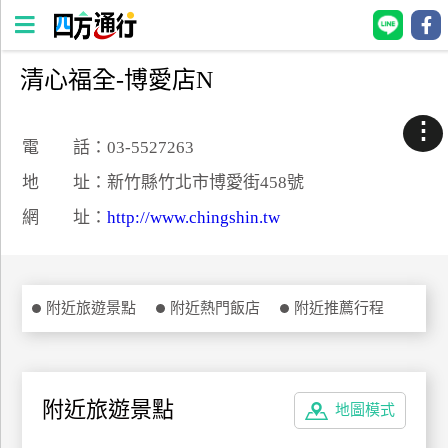
清心福全-博愛店N
四
方
⋮
通
電 話：03-5527263
行
地 址：新竹縣竹北市博愛街458號
訂
網 址：
http://www.chingshin.tw
房
台
附近旅遊景點
附近熱門飯店
附近推薦行程
灣
訂
房
附近旅遊景點
地圖模式
直接跟飯店訂房
HOT