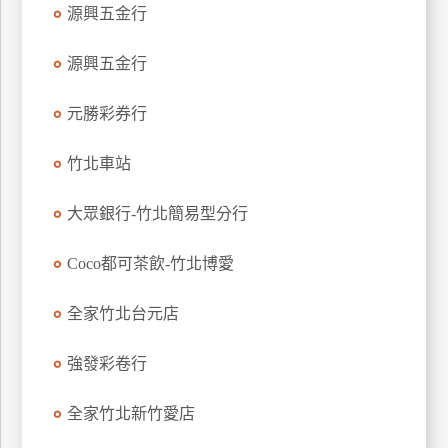
源興五金行
特
色
源興五金行
民
宿
元勝彩券行
竹北車站
全
球
租
大眾銀行-竹北簡易型分行
車
Coco都可茶飲-竹北博愛
網
全家竹北台元店
紅
帶
強發彩卷行
你
玩
全家竹北新竹愛店