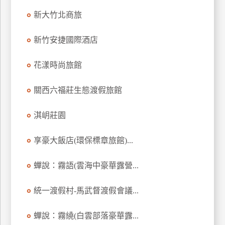
上
新大竹北商旅
客
服
新竹安捷國際酒店
花漾時尚旅館
紅
利
關西六福莊生態渡假旅館
查
詢
淇岄莊園
訂
享豪大飯店(環保標章旅館)...
房
Q&A
蟬說：霧語(雲海中豪華露營...
統一渡假村-馬武督渡假會議...
國
旅
蟬說：霧繞(白雲部落豪華露...
卡