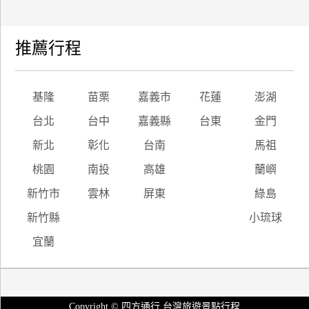
推薦行程
基隆
苗栗
嘉義市
花蓮
澎湖
台北
台中
嘉義縣
台東
金門
新北
彰化
台南
馬祖
桃園
南投
高雄
蘭嶼
新竹市
雲林
屏東
綠島
新竹縣
小琉球
宜蘭
Copyright © 四方通行 台灣旅遊景點行程