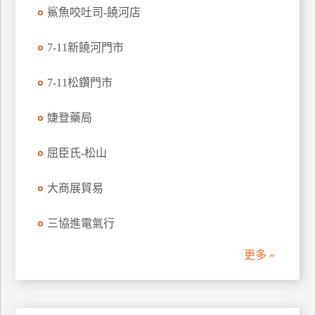
鯊魚咬吐司-饒河店
管
理
7-11新饒河門市
會
7-11松鑽門市
員
帳
婕登藥局
戶
屈臣氏-松山
客
大商展貿易
服
聯
三協進電氣行
絡
單
更多 »
Line
線