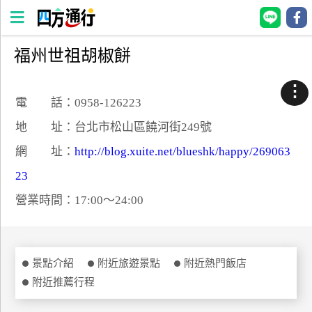
福州世祖胡椒餅
四
方
⋮
通
電 話：0958-126223
行
地 址：台北市松山區饒河街249號
訂
網 址：
http://blog.xuite.net/blueshk/happy/269063
房
23
營業時間：17:00～24:00
台
灣
訂
房
景點介紹
附近旅遊景點
附近熱門飯店
附近推薦行程
直接跟飯店訂房
HOT