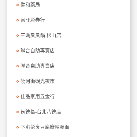
健和藥局
玩
樂
富旺彩券行
地
圖
三媽臭臭鍋-松山店
顧
客
聯合自助專賣店
服
務
聯合自助專賣店
顧
饒河街觀光夜市
客
滿
佳品家用五金行
意
度
肯德基-台北八德店
下港彭臭豆腐麻辣鴨血
訂
單