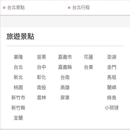
台北景點
台北行程
旅遊景點
基隆
苗栗
嘉義市
花蓮
澎湖
台北
台中
嘉義縣
台東
金門
新北
彰化
台南
馬祖
桃園
南投
高雄
蘭嶼
新竹市
雲林
屏東
綠島
新竹縣
小琉球
宜蘭