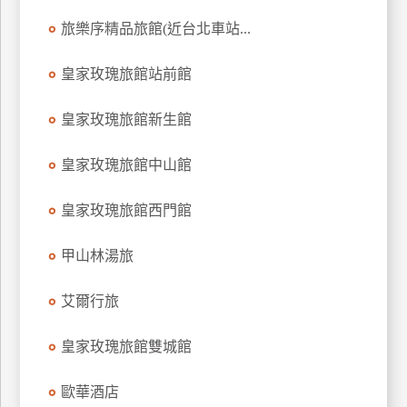
訂
旅樂序精品旅館(近台北車站...
房
皇家玫瑰旅館站前館
請
皇家玫瑰旅館新生館
款
收
皇家玫瑰旅館中山館
據
合
皇家玫瑰旅館西門館
作
提
案
甲山林湯旅
艾爾行旅
飯
店
皇家玫瑰旅館雙城館
合
作
歐華酒店