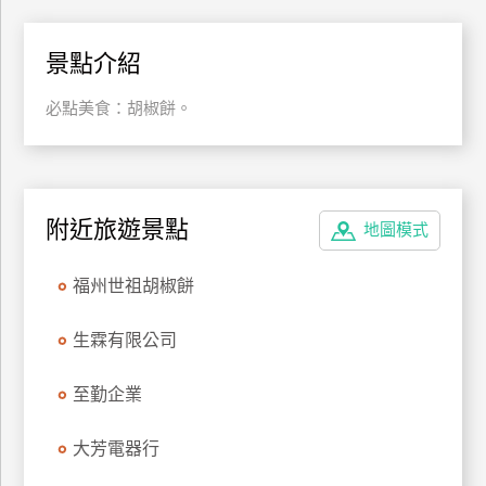
特
色
景點介紹
民
宿
必點美食：胡椒餅。
全
球
附近旅遊景點
地圖模式
租
車
福州世祖胡椒餅
網
生霖有限公司
紅
帶
至勤企業
你
玩
大芳電器行