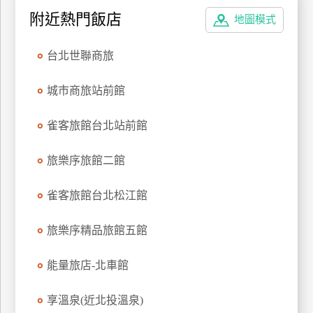
上
附近熱門飯店
地圖模式
客
服
台北世聯商旅
城市商旅站前館
紅
利
雀客旅館台北站前館
查
詢
旅樂序旅館二館
訂
雀客旅館台北松江館
房
Q&A
旅樂序精品旅館五館
能量旅店-北車館
國
旅
享溫泉(近北投溫泉)
卡