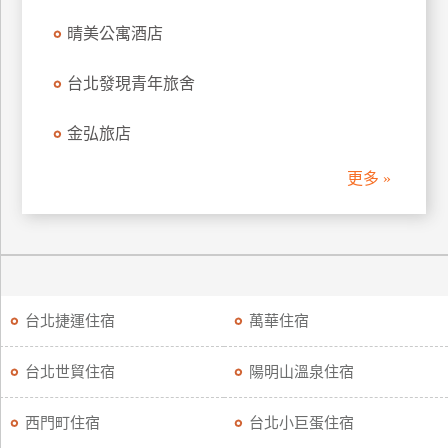
晴美公寓酒店
廠
商
台北發現青年旅舍
合
作
金弘旅店
更多 »
旅
伴
計
劃
台北捷運住宿
萬華住宿
商
品
宣
台北世貿住宿
陽明山溫泉住宿
傳
西門町住宿
台北小巨蛋住宿