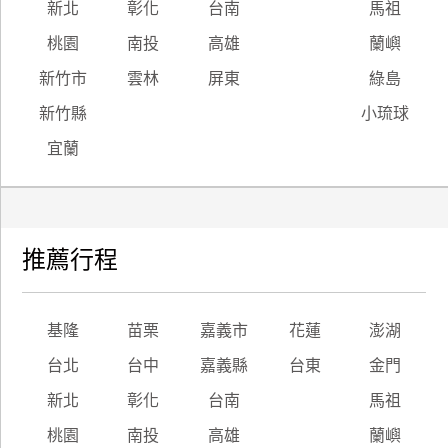
新北
彰化
台南
馬祖
桃園
南投
高雄
蘭嶼
新竹市
雲林
屏東
綠島
新竹縣
小琉球
宜蘭
推薦行程
基隆
苗栗
嘉義市
花蓮
澎湖
台北
台中
嘉義縣
台東
金門
新北
彰化
台南
馬祖
桃園
南投
高雄
蘭嶼