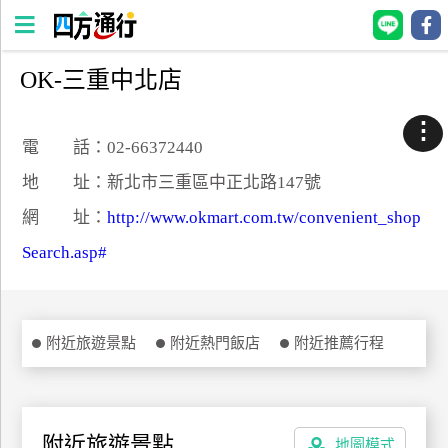
OK-三重中北店
四
方
⋮
通
電 話：02-66372440
行
地 址：新北市三重區中正北路147號
訂
網 址：
http://www.okmart.com.tw/convenient_shop
房
Search.asp#
台
灣
訂
附近旅遊景點
附近熱門飯店
附近推薦行程
房
直接跟飯店訂房
HOT
附近旅遊景點
地圖模式