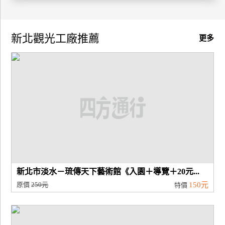
廠
商
新北觀光工廠推薦
更多
合
作
旅
伴
計
劃
商
新北市淡水－琉傳天下藝術館《入園＋導覽＋20元...
品
原價
250元
150元
特價
宣
傳