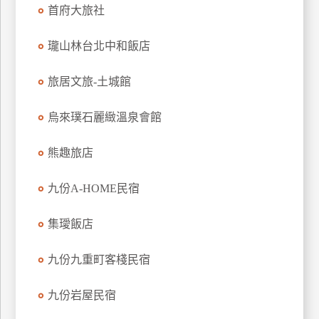
首府大旅社
上
客
瓏山林台北中和飯店
服
旅居文旅-土城館
紅
利
烏來璞石麗緻溫泉會館
查
詢
熊趣旅店
九份A-HOME民宿
訂
房
集璦飯店
Q&A
九份九重町客棧民宿
國
九份岩屋民宿
旅
卡