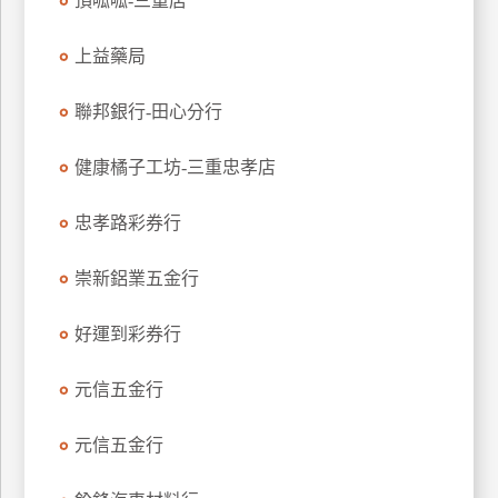
頂呱呱-三重店
玩
樂
上益藥局
地
圖
聯邦銀行-田心分行
顧
健康橘子工坊-三重忠孝店
客
服
務
忠孝路彩券行
崇新鋁業五金行
顧
客
好運到彩券行
滿
意
元信五金行
度
元信五金行
訂
單