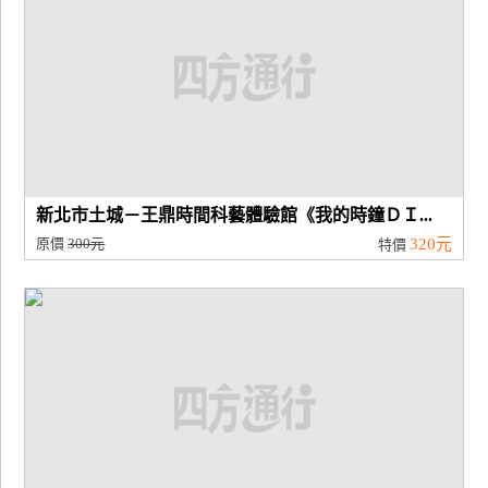
新北市土城－王鼎時間科藝體驗館《我的時鐘ＤＩ...
原價
300元
320元
特價