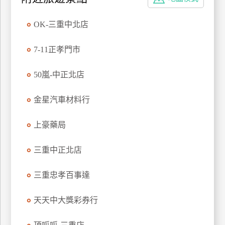
特
色
OK-三重中北店
民
宿
7-11正孝門市
50嵐-中正北店
全
球
金星汽車材料行
租
車
上豪藥局
三重中正北店
網
紅
三重忠孝百事達
帶
你
天天中大獎彩券行
玩