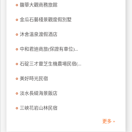
馥華大觀商務旅館
訂
房
金瓜石藝棧景觀度假別墅
請
沐舍溫泉渡假酒店
款
收
中和君迪商旅(保證有車位)...
據
石碇三才靈芝生機農場民宿(...
合
作
提
美好時光民宿
案
淡水長緹海景飯店
飯
三峽花岩山林民宿
店
合
更多 »
作