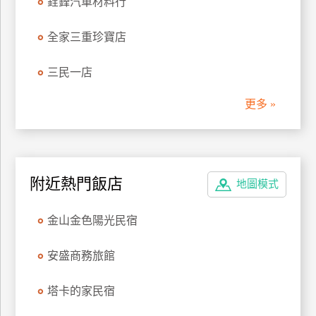
銓鋒汽車材料行
管
理
全家三重珍寶店
三民一店
會
員
更多 »
帳
戶
客
附近熱門飯店
地圖模式
服
聯
金山金色陽光民宿
絡
單
安盛商務旅館
塔卡的家民宿
Line
線