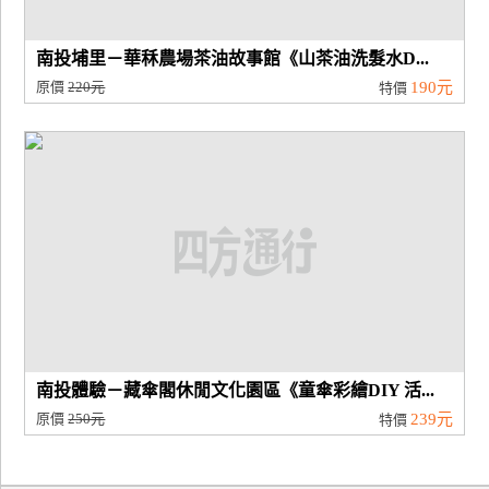
南投埔里－華秝農場茶油故事館《山茶油洗髮水D...
原價
220元
190元
特價
南投體驗－藏傘閣休閒文化園區《童傘彩繪DIY 活...
原價
250元
239元
特價