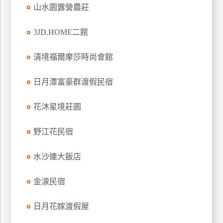
山水園露營農莊
上
客
3JD.HOME二館
服
清境福爾摩莎時尚會館
紅
利
日月潭富豪群渡假民宿
查
詢
花沐星境莊園
野江花民宿
訂
房
水沙連大飯店
Q&A
金湶民宿
國
日月花嫁渡假屋
旅
卡