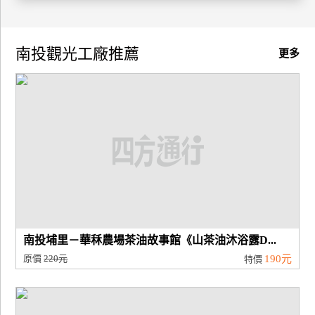
廠
商
南投觀光工廠推薦
更多
合
作
旅
伴
計
劃
商
南投埔里－華秝農場茶油故事館《山茶油沐浴露D...
品
原價
220元
190元
特價
宣
傳