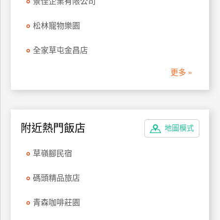
景佳企業有限公司
管
理
松林寵物樂園
全家草屯金昌店
會
員
更多 »
帳
戶
客
附近熱門飯店
地圖模式
服
聯
草嶺腳民宿
絡
單
碼頭精品旅店
青森咖啡莊園
Line
線