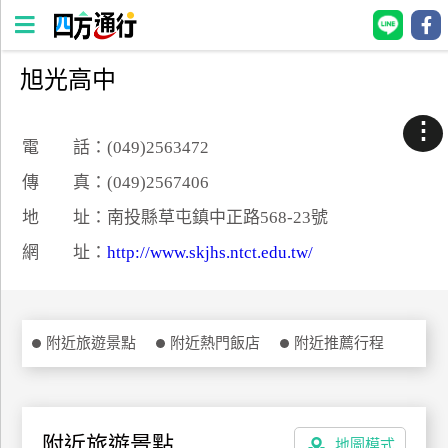
旭光高中
四
方
⋮
通
電 話：(049)2563472
行
傳 真：(049)2567406
訂
地 址：南投縣草屯鎮中正路568-23號
房
網 址：
http://www.skjhs.ntct.edu.tw/
台
灣
訂
附近旅遊景點
附近熱門飯店
附近推薦行程
房
直接跟飯店訂房
HOT
附近旅遊景點
地圖模式