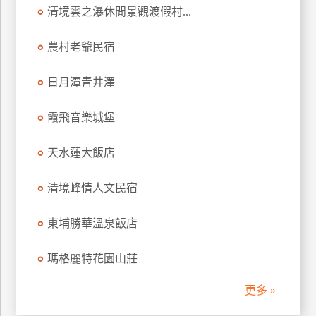
清境雲之瀑休閒景觀渡假村...
訂
房
農村老爺民宿
請
日月潭青井澤
款
收
霞飛音樂城堡
據
天水蓮大飯店
合
作
提
清境峰情人文民宿
案
東埔勝華溫泉飯店
飯
瑪格麗特花園山莊
店
合
更多 »
作