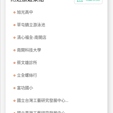
特
色
旭光高中
民
宿
草屯鎮立游泳池
清心福全-南開店
全
球
南開科技大學
租
車
蔡文雄診所
立全螺絲行
網
紅
富功國小
帶
你
國立台灣工藝研究發展中心...
玩