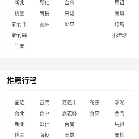
新北
彰化
台南
馬祖
桃園
南投
高雄
蘭嶼
新竹市
雲林
屏東
綠島
新竹縣
小琉球
宜蘭
推薦行程
基隆
苗栗
嘉義市
花蓮
澎湖
台北
台中
嘉義縣
台東
金門
新北
彰化
台南
馬祖
桃園
南投
高雄
蘭嶼