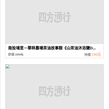
南投埔里－華秝農場茶油故事館《山茶油沐浴鹽D...
原價
220元
190元
特價