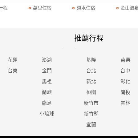
行程
萬里住宿
淡水住宿
金山溫
推薦行程
花蓮
澎湖
基隆
苗栗
台東
金門
台北
台中
馬祖
新北
彰化
蘭嶼
桃園
南投
綠島
新竹市
雲林
小琉球
新竹縣
宜蘭