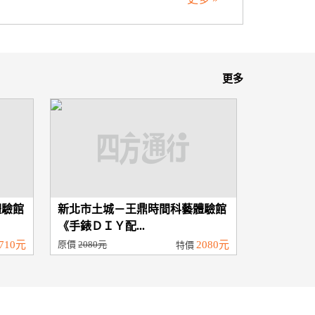
更多
體驗館
新北市土城－王鼎時間科藝體驗館
《手錶ＤＩＹ配...
710元
原價
2080元
2080元
特價