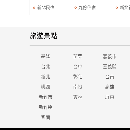
新北民宿
九份住宿
新北
旅遊景點
基隆
苗栗
嘉義市
台北
台中
嘉義縣
新北
彰化
台南
桃園
南投
高雄
新竹市
雲林
屏東
新竹縣
宜蘭