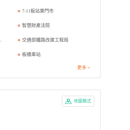
7-11板站東門市
智慧財產法院
.
交通部鐵路改建工程局
板橋車站
更多 »
地圖模式