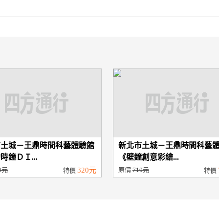
市土城－王鼎時間科藝體驗館
新北市土城－王鼎時間科藝
時鐘ＤＩ...
《壁鐘創意彩繪...
0元
320元
原價
710元
特價
特價