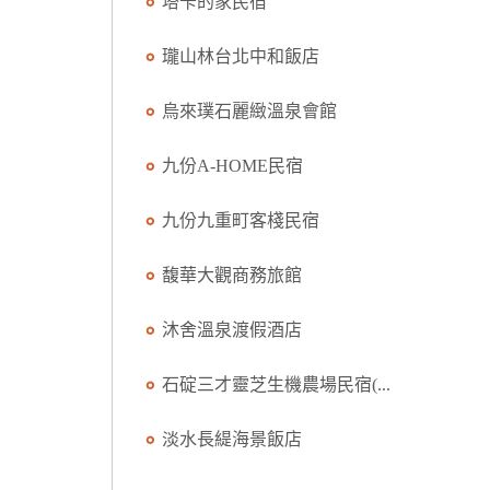
塔卡的家民宿
瓏山林台北中和飯店
烏來璞石麗緻溫泉會館
九份A-HOME民宿
九份九重町客棧民宿
馥華大觀商務旅館
沐舍溫泉渡假酒店
石碇三才靈芝生機農場民宿(...
淡水長緹海景飯店