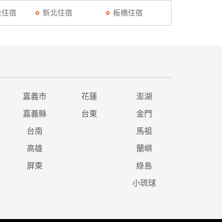
泉住宿
新北住宿
板橋住宿
嘉義市
花蓮
澎湖
嘉義縣
台東
金門
台南
馬祖
高雄
蘭嶼
屏東
綠島
小琉球