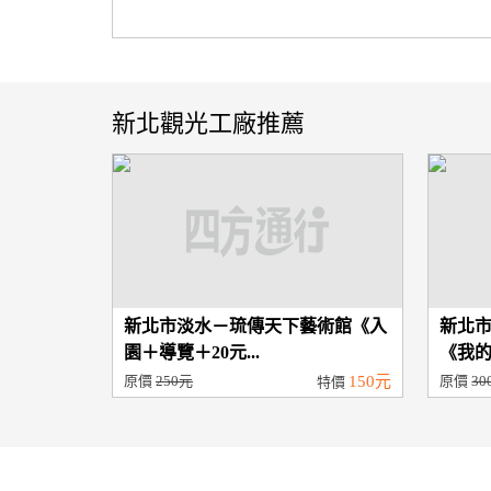
新北觀光工廠推薦
新北市淡水－琉傳天下藝術館《入
新北
園＋導覽＋20元...
《我的
原價
250元
150元
原價
30
特價