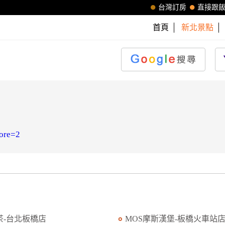
台灣訂房
直接跟
首頁
新北景點
tore=2
茶-台北板橋店
MOS摩斯漢堡-板橋火車站店.