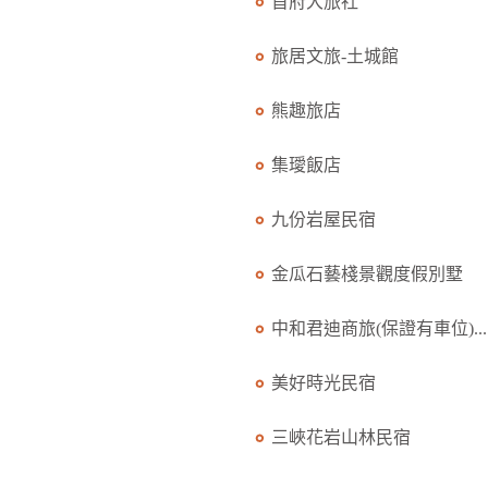
首府大旅社
旅居文旅-土城館
熊趣旅店
集璦飯店
九份岩屋民宿
金瓜石藝棧景觀度假別墅
中和君迪商旅(保證有車位)...
美好時光民宿
三峽花岩山林民宿