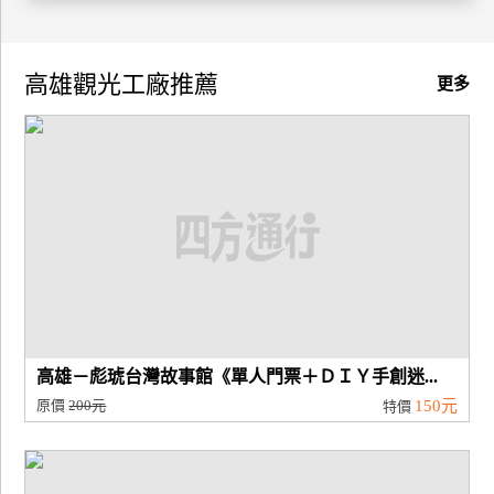
廠
商
高雄觀光工廠推薦
更多
合
作
旅
伴
計
劃
商
高雄－彪琥台灣故事館《單人門票＋ＤＩＹ手創迷...
品
原價
200元
150元
特價
宣
傳