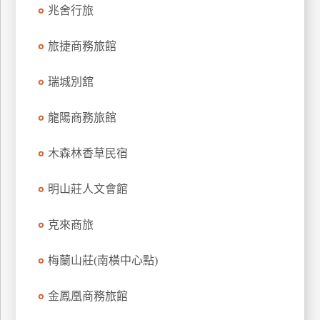
兆舍行旅
上
客
旅捷商務旅館
服
瑞城別舘
紅
利
龍陽商務旅館
查
詢
木森林香草民宿
明山莊人文會館
訂
房
克來商旅
Q&A
梅蘭山莊(南橫中心點)
國
金鳳凰商務旅館
旅
卡