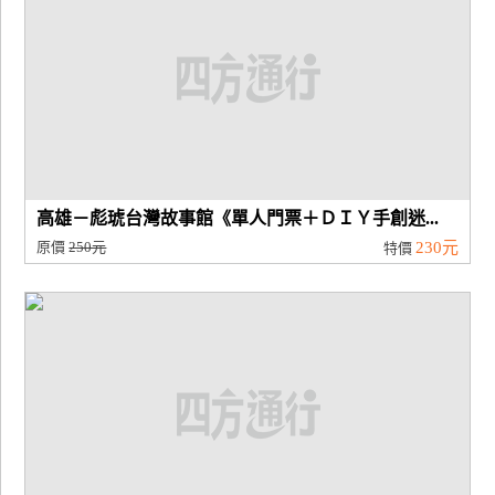
高雄－彪琥台灣故事館《單人門票＋ＤＩＹ手創迷...
原價
250元
230元
特價