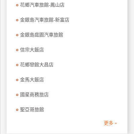
花鄉汽車旅館-鳳山店
訂
房
金銀島汽車旅館-新富店
請
金銀島庭園汽車旅館
款
收
信宗大飯店
據
花鄉戀館大昌店
合
作
提
金馬大飯店
案
國星商務旅店
飯
聖亞哥旅館
店
合
更多 »
作