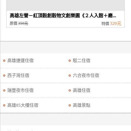
高雄左營－紅頂穀創穀物文創樂園《２人入館＋磨...
原價
350元
320元
特價
高雄捷運住宿
駁二住宿
西子灣住宿
六合夜市住宿
瑞豐夜市住宿
高雄住宿
高雄85大樓住宿
高雄景點