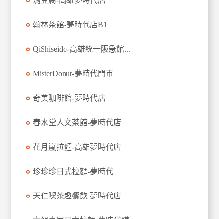
涓豆腐-高雄夢時代店
玩
樂
翰林茶館-夢時代店B1
地
圖
QiShiseido-高雄統一阪急館...
顧
MisterDonut-夢時代門市
客
服
務
奇美咖啡館-夢時代店
春水堂人文茶館-夢時代店
顧
客
花月嵐拉麵-高雄夢時代店
滿
意
珍珍珍日式拉麵-夢時代
度
天仁喫茶趣餐飲-夢時代店
訂
單