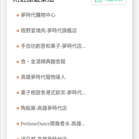
特
色
夢時代購物中心
民
宿
極野宴燒肉-夢時代旗艦店
手信坊創意和果子-夢時代店...
全
球
食‧金湯精典麵食館
租
車
高雄夢時代寵物達人
棗子樹蔬食港式飲茶-夢時代...
網
紅
陶板屋-高雄夢時代店
帶
你
PerfumeDance跳舞香水-高雄...
玩