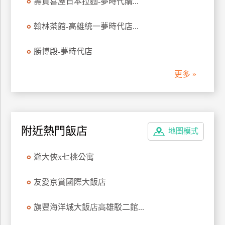
壽賀喜屋日本拉麵-夢時代購...
管
理
翰林茶館-高雄統一夢時代店...
勝博殿-夢時代店
會
員
更多 »
帳
戶
客
附近熱門飯店
地圖模式
服
聯
遊大俠x七桃公寓
絡
單
友愛京賞國際大飯店
旗豐海洋城大飯店高雄駁二館...
Line
線