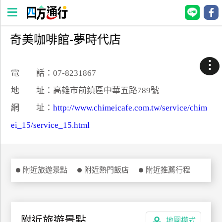
奇美咖啡館-夢時代店
四
方
⋮
通
電 話：07-8231867
行
地 址：高雄市前鎮區中華五路789號
訂
網 址：
http://www.chimeicafe.com.tw/service/chim
房
ei_15/service_15.html
台
灣
訂
附近旅遊景點
附近熱門飯店
附近推薦行程
房
直接跟飯店訂房
HOT
附近旅遊景點
地圖模式