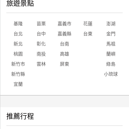
旅遊景點
基隆
苗栗
嘉義市
花蓮
澎湖
台北
台中
嘉義縣
台東
金門
新北
彰化
台南
馬祖
桃園
南投
高雄
蘭嶼
新竹市
雲林
屏東
綠島
新竹縣
小琉球
宜蘭
推薦行程