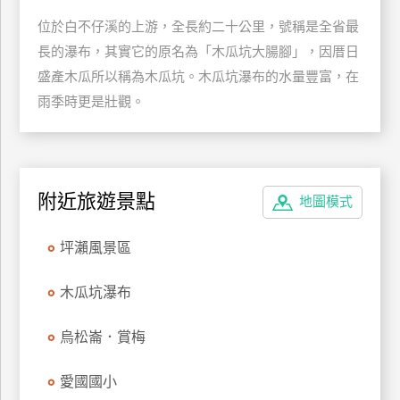
特
位於白不仔溪的上游，全長約二十公里，號稱是全省最
色
長的瀑布，其實它的原名為「木瓜坑大腸腳」，因厝日
民
盛產木瓜所以稱為木瓜坑。木瓜坑瀑布的水量豐富，在
宿
雨季時更是壯觀。
全
球
租
附近旅遊景點
地圖模式
車
坪瀨風景區
網
木瓜坑瀑布
紅
帶
烏松崙．賞梅
你
玩
愛國國小