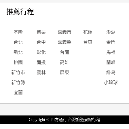
推薦行程
基隆
苗栗
嘉義市
花蓮
澎湖
台北
台中
嘉義縣
台東
金門
新北
彰化
台南
馬祖
桃園
南投
高雄
蘭嶼
新竹市
雲林
屏東
綠島
新竹縣
小琉球
宜蘭
Copyright © 四方通行 台灣旅遊景點行程