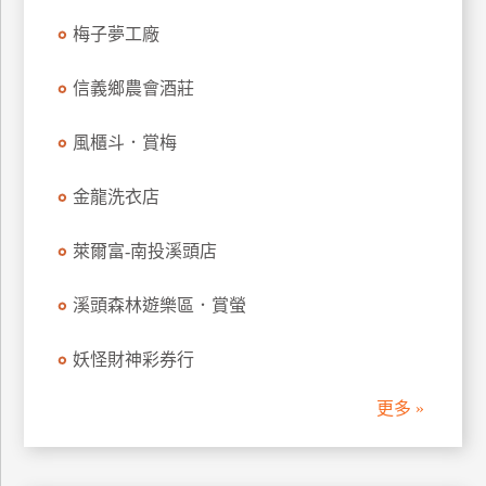
管
梅子夢工廠
理
信義鄉農會酒莊
會
風櫃斗．賞梅
員
帳
金龍洗衣店
戶
萊爾富-南投溪頭店
客
服
溪頭森林遊樂區．賞螢
聯
絡
妖怪財神彩券行
單
更多 »
Line
線