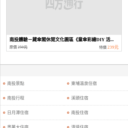
南投體驗－藏傘閣休閒文化園區《童傘彩繪DIY 活...
原價
250元
239元
特價
南投景點
東埔溫泉住宿
南投行程
溪頭住宿
日月潭住宿
南投住宿
奧萬大住宿
清境住宿