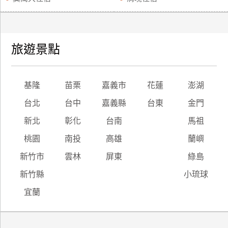
旅遊景點
基隆
苗栗
嘉義市
花蓮
澎湖
台北
台中
嘉義縣
台東
金門
新北
彰化
台南
馬祖
桃園
南投
高雄
蘭嶼
新竹市
雲林
屏東
綠島
新竹縣
小琉球
宜蘭