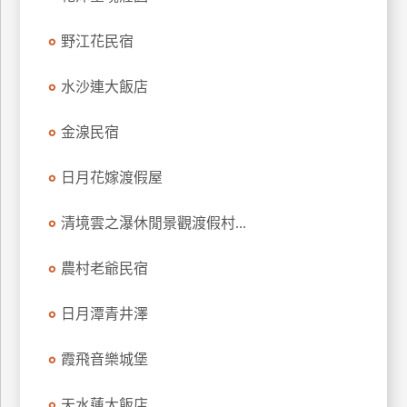
訂
房
野江花民宿
水沙連大飯店
請
款
金湶民宿
收
據
日月花嫁渡假屋
合
作
清境雲之瀑休閒景觀渡假村...
提
案
農村老爺民宿
日月潭青井澤
飯
店
合
霞飛音樂城堡
作
天水蓮大飯店