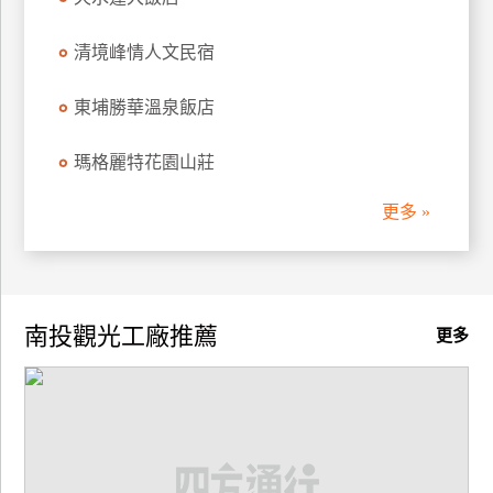
廠
清境峰情人文民宿
商
合
東埔勝華溫泉飯店
作
瑪格麗特花園山莊
旅
更多 »
伴
計
劃
南投觀光工廠推薦
更多
商
品
宣
傳