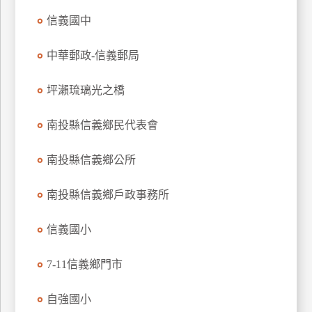
玩
信義國中
樂
地
中華郵政-信義郵局
圖
坪瀨琉璃光之橋
顧
客
服
南投縣信義鄉民代表會
務
南投縣信義鄉公所
顧
南投縣信義鄉戶政事務所
客
滿
意
信義國小
度
7-11信義鄉門市
訂
自強國小
單