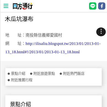
木瓜坑瀑布
四
方
⋮
通
地 址：南投縣信義鄉愛國村
行
網 址：
http://ilisaliu.blogspot.tw/2013/01/2013-01-
訂
13_18.html#!/2013/01/2013-01-13_18.html
房
台
景點介紹
附近旅遊景點
附近熱門飯店
灣
訂
附近推薦行程
房
直接跟飯店訂房
HOT
景點介紹