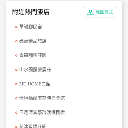
上
附近熱門飯店
地圖模式
客
服
草嶺腳民宿
紅
碼頭精品旅店
利
查
青森咖啡莊園
詢
山水園露營農莊
訂
3JD.HOME二館
房
Q&A
清境福爾摩莎時尚會館
日月潭富豪群渡假民宿
國
旅
花沐星境莊園
卡