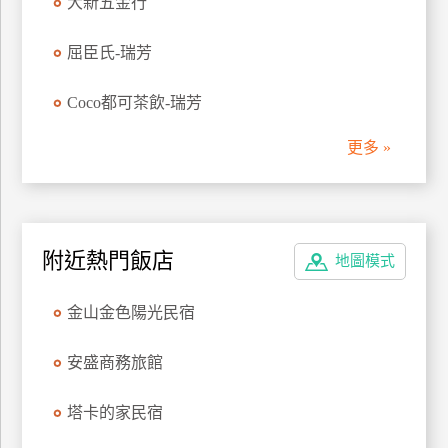
大新五金行
管
理
屈臣氏-瑞芳
Coco都可茶飲-瑞芳
會
員
更多 »
帳
戶
客
附近熱門飯店
地圖模式
服
聯
金山金色陽光民宿
絡
單
安盛商務旅館
塔卡的家民宿
Line
線