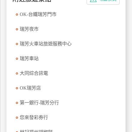
特
色
OK-台鐵瑞芳門市
民
宿
瑞芳夜市
瑞芳火車站旅遊服務中心
全
球
瑞芳車站
租
車
大同綜合訊電
OK瑞芳店
網
紅
第一銀行-瑞芳分行
帶
你
您來發彩券行
玩