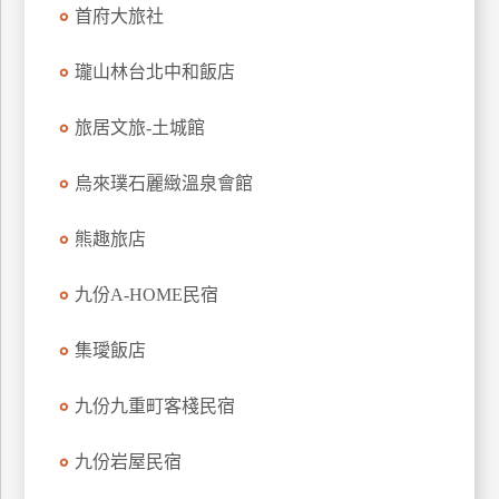
首府大旅社
上
客
瓏山林台北中和飯店
服
旅居文旅-土城館
紅
利
烏來璞石麗緻溫泉會館
查
詢
熊趣旅店
九份A-HOME民宿
訂
房
集璦飯店
Q&A
九份九重町客棧民宿
國
九份岩屋民宿
旅
卡