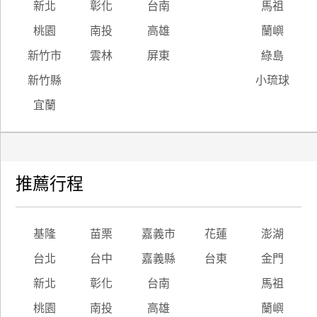
新北
彰化
台南
馬祖
桃園
南投
高雄
蘭嶼
新竹市
雲林
屏東
綠島
新竹縣
小琉球
宜蘭
推薦行程
基隆
苗栗
嘉義市
花蓮
澎湖
台北
台中
嘉義縣
台東
金門
新北
彰化
台南
馬祖
桃園
南投
高雄
蘭嶼