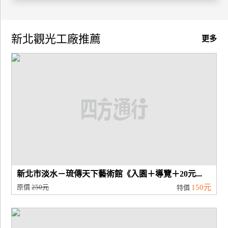
廠
商
新北觀光工廠推薦
更多
合
作
旅
伴
計
劃
商
新北市淡水－琉傳天下藝術館《入園＋導覽＋20元...
品
原價
250元
150元
特價
宣
傳