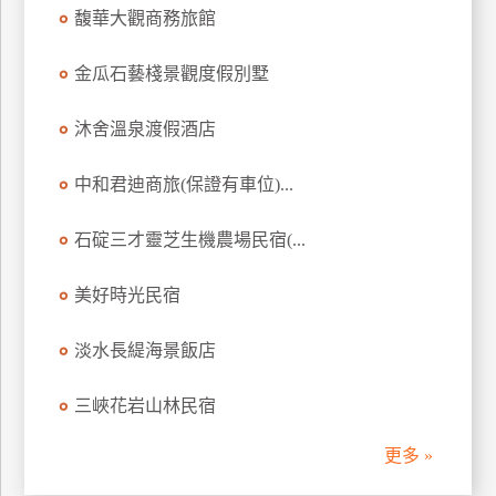
馥華大觀商務旅館
訂
房
金瓜石藝棧景觀度假別墅
請
沐舍溫泉渡假酒店
款
收
中和君迪商旅(保證有車位)...
據
石碇三才靈芝生機農場民宿(...
合
作
提
美好時光民宿
案
淡水長緹海景飯店
飯
三峽花岩山林民宿
店
合
更多 »
作