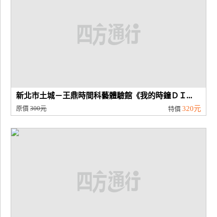
新北市土城－王鼎時間科藝體驗館《我的時鐘ＤＩ...
原價
300元
320元
特價