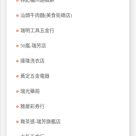
林記福州胡椒餅
玩
樂
汕頭牛肉麵(美食街總店)
地
圖
瑞明工具五金行
顧
50嵐-瑞芳店
客
服
務
達隆洗衣店
黃定五金電器
顧
客
瑞光藥局
滿
意
雅屋彩券行
度
舞茶道-瑞芳旗艦店
訂
單