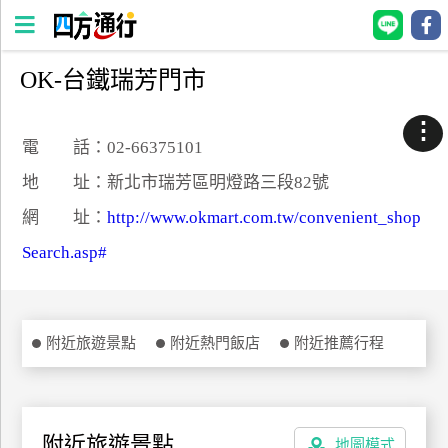
OK-台鐵瑞芳門市
四
方
⋮
通
電 話：02-66375101
行
地 址：新北市瑞芳區明燈路三段82號
訂
網 址：
http://www.okmart.com.tw/convenient_shop
房
Search.asp#
台
灣
訂
附近旅遊景點
附近熱門飯店
附近推薦行程
房
直接跟飯店訂房
HOT
附近旅遊景點
地圖模式