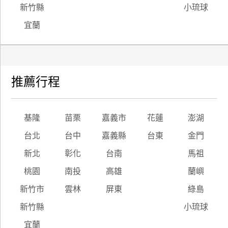
新竹縣
小琉球
宜蘭
推薦行程
基隆
苗栗
嘉義市
花蓮
澎湖
台北
台中
嘉義縣
台東
金門
新北
彰化
台南
馬祖
桃園
南投
高雄
蘭嶼
新竹市
雲林
屏東
綠島
新竹縣
小琉球
宜蘭