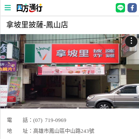
拿坡里披薩-鳳山店
四
方
⋮
通
行
訂
房
台
灣
訂
房
電 話：(07) 719-0969
直接跟飯店訂房
HOT
地 址：高雄市鳳山區中山路243號