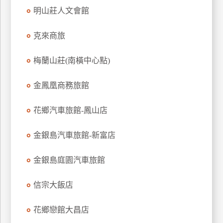
訂
明山莊人文會館
房
克來商旅
請
梅蘭山莊(南橫中心點)
款
收
金鳳凰商務旅館
據
花鄉汽車旅館-鳳山店
合
作
提
金銀島汽車旅館-新富店
案
金銀島庭園汽車旅館
飯
店
信宗大飯店
合
作
花鄉戀館大昌店