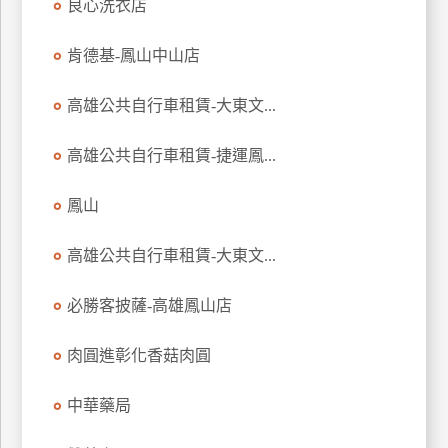
良心洗衣店
玩
樂
肯德基-鳳山中山店
地
圖
高雄公共自行車租賃-大東文...
顧
客
高雄公共自行車租賃-捷運鳳...
服
務
鳳山
高雄公共自行車租賃-大東文...
顧
客
滿
必勝客披薩-高雄鳳山店
意
度
肉圓進彰化香菇肉圓
中華藥局
訂
單