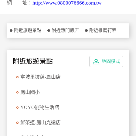
網 址：
http://www.0800076666.com.tw
特
色
民
宿
附近旅遊景點
附近熱門飯店
附近推薦行程
全
球
附近旅遊景點
地圖模式
租
車
拿坡里披薩-鳳山店
鳳山國小
網
紅
YOYO寵物生活館
帶
你
玩
鮮茶道-鳳山光遠店