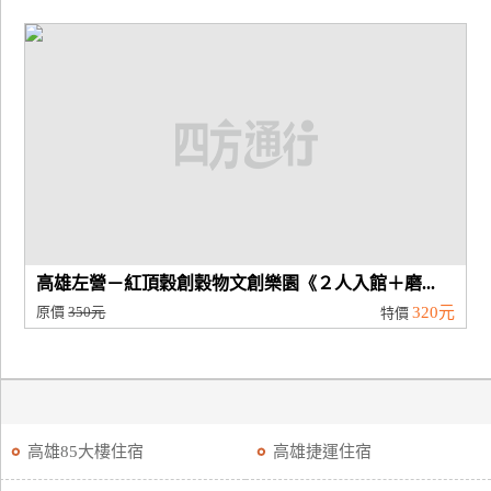
高雄左營－紅頂穀創穀物文創樂園《２人入館＋磨...
原價
350元
320元
特價
高雄85大樓住宿
高雄捷運住宿