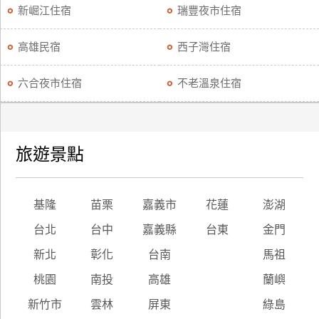
新崛江住宿
瑞豐夜市住宿
高雄民宿
西子灣住宿
六合夜市住宿
不老溫泉住宿
旅遊景點
基隆
苗栗
嘉義市
花蓮
澎湖
台北
台中
嘉義縣
台東
金門
新北
彰化
台南
馬祖
桃園
南投
高雄
蘭嶼
新竹市
雲林
屏東
綠島