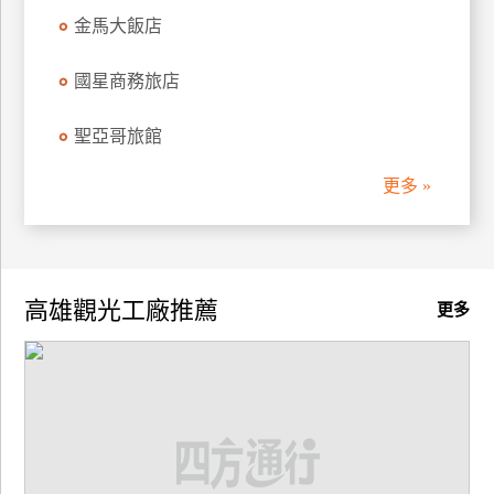
金馬大飯店
廠
商
國星商務旅店
合
作
聖亞哥旅館
更多 »
旅
伴
計
劃
高雄觀光工廠推薦
更多
商
品
宣
傳