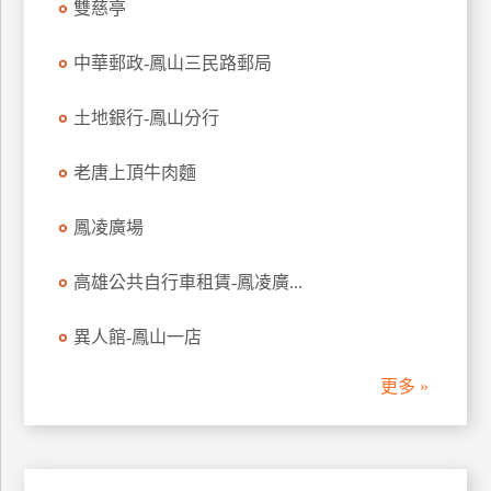
雙慈亭
管
理
中華郵政-鳳山三民路郵局
土地銀行-鳳山分行
會
員
老唐上頂牛肉麵
帳
戶
鳳凌廣場
客
高雄公共自行車租賃-鳳凌廣...
服
聯
異人館-鳳山一店
絡
單
更多 »
Line
線