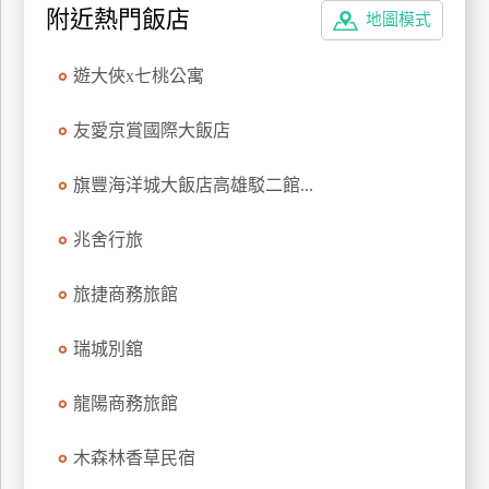
附近熱門飯店
地圖模式
上
客
服
遊大俠x七桃公寓
友愛京賞國際大飯店
紅
利
旗豐海洋城大飯店高雄駁二館...
查
詢
兆舍行旅
旅捷商務旅館
訂
房
瑞城別舘
Q&A
龍陽商務旅館
國
木森林香草民宿
旅
卡