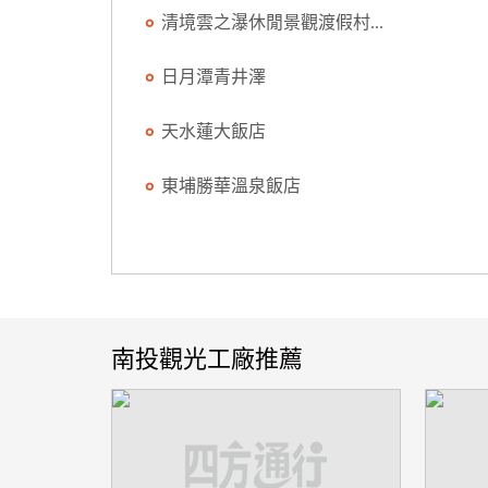
清境雲之瀑休閒景觀渡假村...
日月潭青井澤
天水蓮大飯店
東埔勝華溫泉飯店
南投觀光工廠推薦