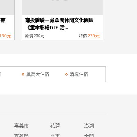
事館
南投體驗－藏傘閣休閒文化園區
《童傘彩繪DIY 活...
190元
原價
250元
239元
特價
宿
奧萬大住宿
清境住宿
嘉義市
花蓮
澎湖
嘉義縣
台東
金門