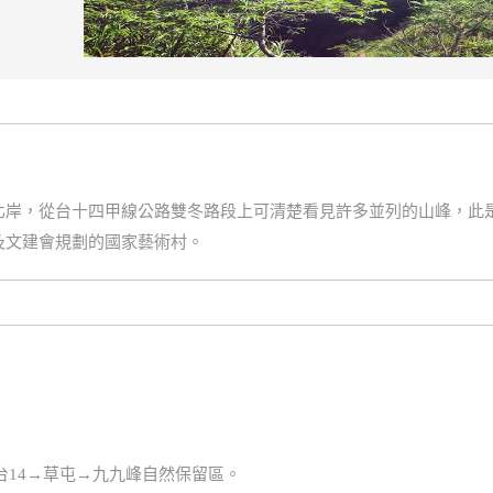
北岸，從台十四甲線公路雙冬路段上可清楚看見許多並列的山峰，此
及文建會規劃的國家藝術村。
台14→草屯→九九峰自然保留區。