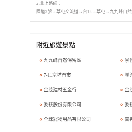
2.北上路線：
國道3號→草屯交流道→台14→草屯→九九峰自
附近旅遊景點
九九峰自然保留區
景
7-11京埔門市
聯
金茂建材五金行
金
委萩股份有限公司
委
全球寵物用品有限公司
真