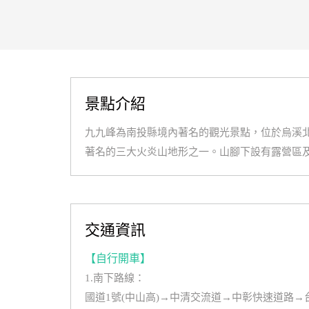
景點介紹
九九峰為南投縣境內著名的觀光景點，位於烏溪
著名的三大火炎山地形之一。山腳下設有露營區
交通資訊
【自行開車】
1.南下路線：
國道1號(中山高)→中清交流道→中彰快速道路→