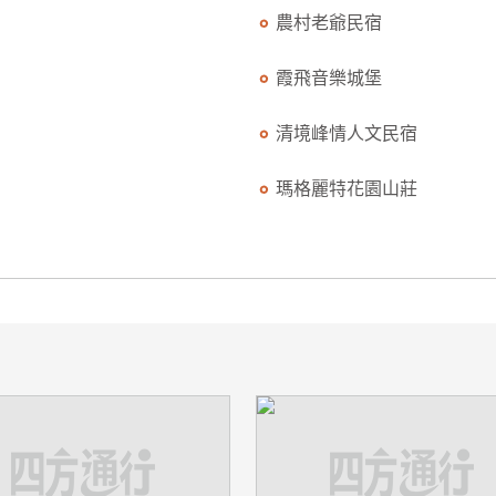
農村老爺民宿
霞飛音樂城堡
清境峰情人文民宿
瑪格麗特花園山莊