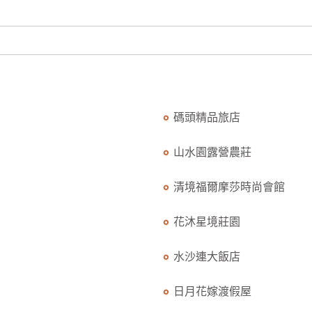
碼頭精品旅店
山水園露營農莊
清境福爾摩莎時尚會館
花沐星境莊園
水沙連大飯店
日月花嫁渡假屋