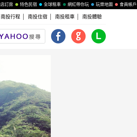
飯店訂房
特色民宿
全球租車
網紅帶你玩
玩樂地圖
會員帳戶
南投行程
南投住宿
南投租車
南投體驗