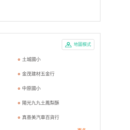
地圖模式
土城國小
金茂建材五金行
中原國小
陽光九九土鳳梨酥
真善美汽車百貨行