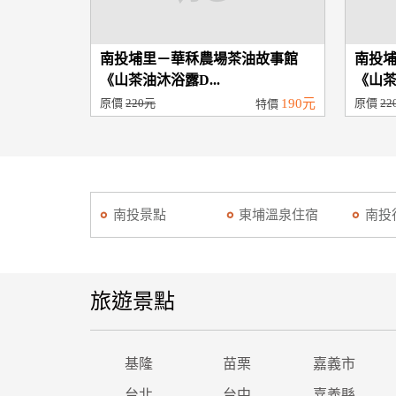
南投埔里－華秝農場茶油故事館
南投
《山茶油沐浴露D...
《山茶
原價
220元
190元
原價
22
特價
南投景點
東埔溫泉住宿
南投
旅遊景點
基隆
苗栗
嘉義市
台北
台中
嘉義縣