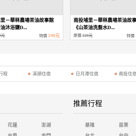
埔里－華秝農場茶油故事館
南投埔里－華秝農場茶油故
油沐浴鹽D...
《山茶油洗髮水D...
0元
190元
原價
220元
特價
特價
行程
溪頭住宿
日月潭住宿
南投住
推薦行程
花蓮
澎湖
基隆
苗栗
台東
金門
台北
台中