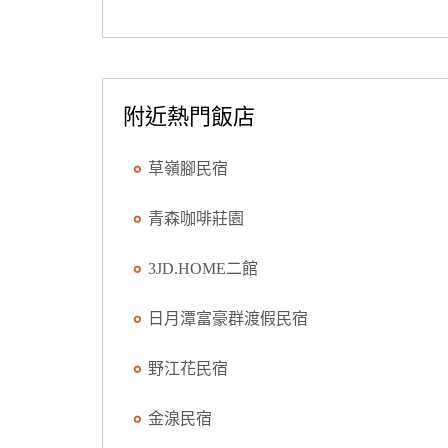
附近熱門飯店
草嶺腳民宿
青森咖啡莊園
3JD.HOME二館
日月潭富豪群渡假民宿
野江花民宿
金湶民宿