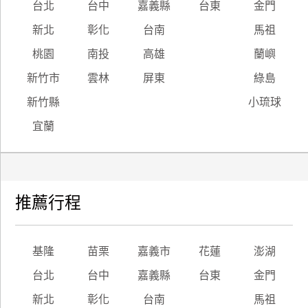
台北
台中
嘉義縣
台東
金門
新北
彰化
台南
馬祖
桃園
南投
高雄
蘭嶼
新竹市
雲林
屏東
綠島
新竹縣
小琉球
宜蘭
推薦行程
基隆
苗栗
嘉義市
花蓮
澎湖
台北
台中
嘉義縣
台東
金門
新北
彰化
台南
馬祖