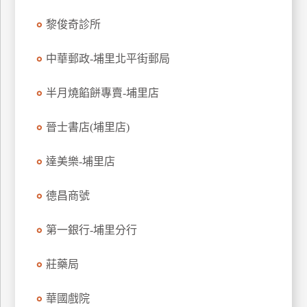
玩
黎俊奇診所
樂
地
中華郵政-埔里北平街郵局
圖
半月燒餡餅專賣-埔里店
顧
客
服
晉士書店(埔里店)
務
達美樂-埔里店
顧
客
德昌商號
滿
意
第一銀行-埔里分行
度
莊藥局
訂
華國戲院
單