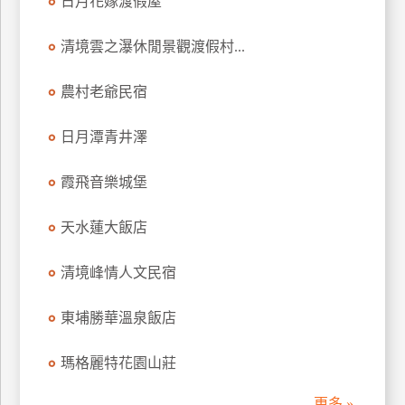
日月花嫁渡假屋
訂
房
清境雲之瀑休閒景觀渡假村...
農村老爺民宿
請
款
日月潭青井澤
收
據
霞飛音樂城堡
合
作
天水蓮大飯店
提
案
清境峰情人文民宿
飯
東埔勝華溫泉飯店
店
合
瑪格麗特花園山莊
作
更多 »