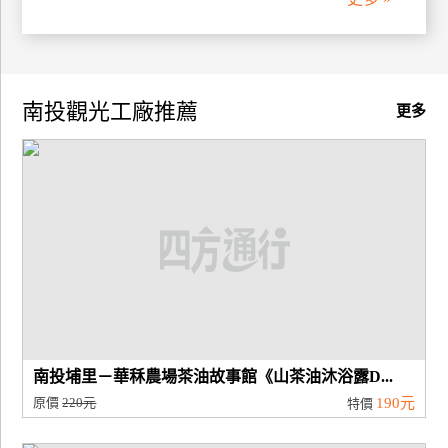
廠
商
合
南投觀光工廠推薦
更多
作
旅
伴
計
劃
商
品
宣
南投埔里－華秝農場茶油故事館《山茶油沐浴露D...
傳
原價
220元
190元
特價