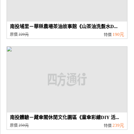
南投埔里－華秝農場茶油故事館《山茶油洗髮水D...
原價
220元
190元
特價
南投體驗－藏傘閣休閒文化園區《童傘彩繪DIY 活...
原價
250元
239元
特價