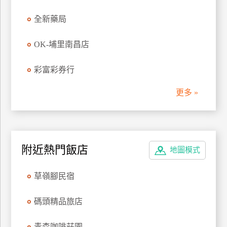
管
全新藥局
理
OK-埔里南昌店
會
彩富彩券行
員
帳
更多 »
戶
客
服
附近熱門飯店
地圖模式
聯
絡
草嶺腳民宿
單
碼頭精品旅店
Line
線
青森咖啡莊園