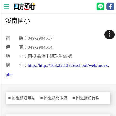
溪南國小
四
方
⋮
通
電 話：049-2904517
行
傳 真：049-2904514
訂
地 址：南投縣埔里鎮珠生68號
房
網 址：
http://http://163.22.138.5/school/web/index.
php
台
灣
訂
房
附近旅遊景點
附近熱門飯店
附近推薦行程
直接跟飯店訂房
HOT