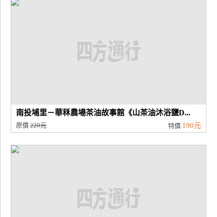
南投埔里－華秝農場茶油故事館《山茶油沐浴鹽D...
原價
220元
190元
特價