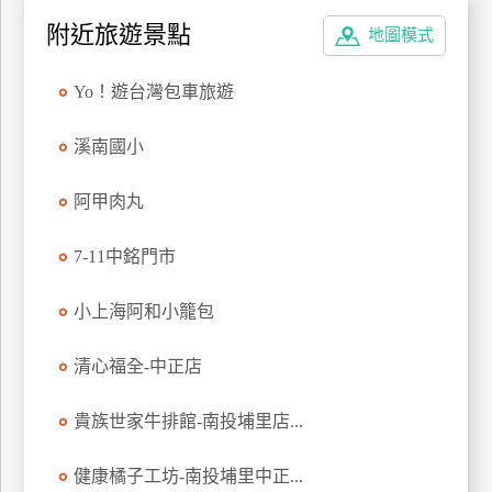
特
附近旅遊景點
地圖模式
色
民
Yo！遊台灣包車旅遊
宿
溪南國小
全
阿甲肉丸
球
租
7-11中銘門市
車
小上海阿和小籠包
網
紅
清心福全-中正店
帶
你
貴族世家牛排館-南投埔里店...
玩
健康橘子工坊-南投埔里中正...