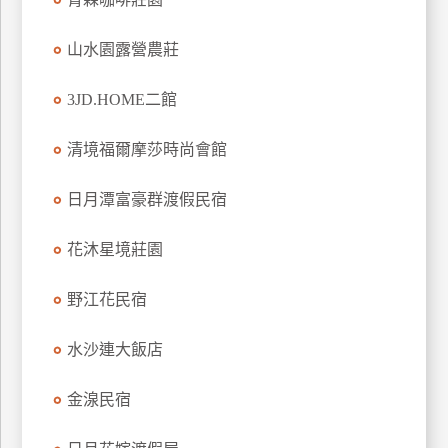
上
客
山水園露營農莊
服
3JD.HOME二館
紅
清境福爾摩莎時尚會館
利
查
日月潭富豪群渡假民宿
詢
花沐星境莊園
訂
野江花民宿
房
Q&A
水沙連大飯店
國
金湶民宿
旅
卡