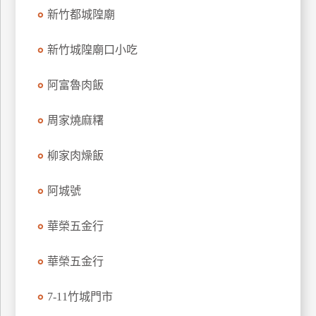
新竹都城隍廟
玩
樂
新竹城隍廟口小吃
地
圖
阿富魯肉飯
顧
客
周家燒麻糬
服
務
柳家肉燥飯
顧
阿城號
客
滿
華榮五金行
意
度
華榮五金行
7-11竹城門市
訂
單