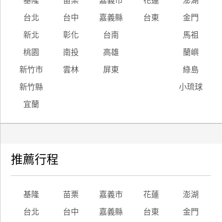
基隆
苗栗
嘉義市
花蓮
澎湖
台北
台中
嘉義縣
台東
金門
新北
彰化
台南
馬祖
桃園
南投
高雄
蘭嶼
新竹市
雲林
屏東
綠島
新竹縣
小琉球
宜蘭
推薦行程
基隆
苗栗
嘉義市
花蓮
澎湖
台北
台中
嘉義縣
台東
金門