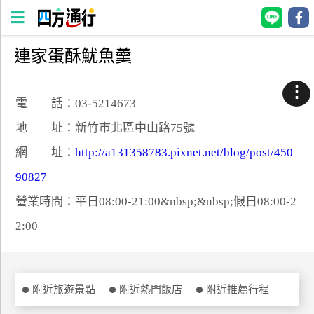
連家蛋酥魷魚羹
四
方
⋮
通
電 話：03-5214673
行
地 址：新竹市北區中山路75號
訂
網 址：
http://a131358783.pixnet.net/blog/post/450
房
90827
營業時間：平日08:00-21:00&nbsp;&nbsp;假日08:00-2
台
灣
2:00
訂
房
直接跟飯店訂房
附近旅遊景點
附近熱門飯店
附近推薦行程
HOT