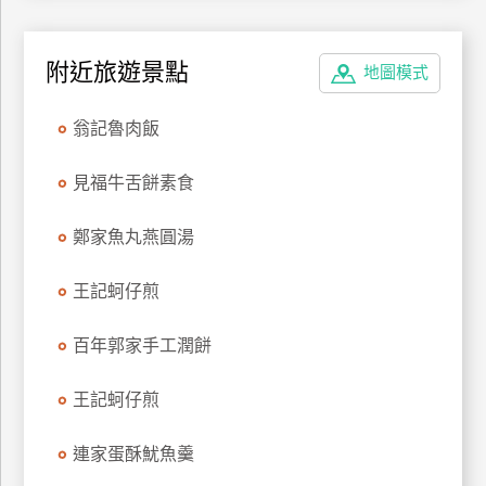
特
色
附近旅遊景點
地圖模式
民
宿
翁記魯肉飯
全
見福牛舌餅素食
球
租
鄭家魚丸燕圓湯
車
王記蚵仔煎
網
百年郭家手工潤餅
紅
帶
王記蚵仔煎
你
玩
連家蛋酥魷魚羹