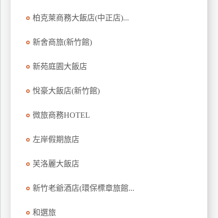
訂
柏克萊商務大飯店(中正店)...
房
新舍商旅(新竹館)
請
新苑庭園大飯店
款
收
據
悅豪大飯店(新竹館)
合
微旅商務HOTEL
作
提
案
左岸假期旅店
芙洛麗大飯店
飯
店
新竹老爺酒店(環保標章旅館...
合
作
和選旅