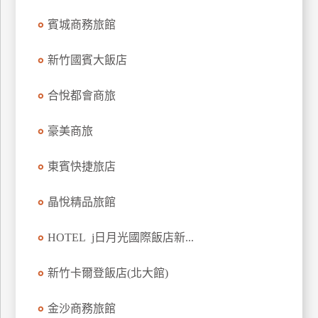
上
賓城商務旅館
客
服
新竹國賓大飯店
合悅都會商旅
紅
利
豪美商旅
查
詢
東賓快捷旅店
訂
晶悅精品旅館
房
Q&A
HOTEL j日月光國際飯店新...
新竹卡爾登飯店(北大館)
國
旅
金沙商務旅館
卡