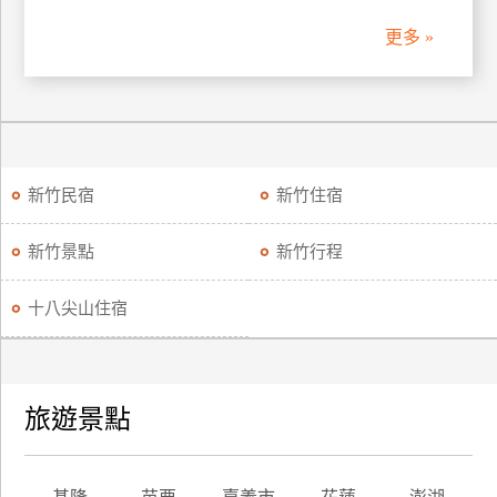
更多 »
廠
商
合
作
新竹民宿
新竹住宿
旅
伴
新竹景點
新竹行程
計
劃
十八尖山住宿
商
品
宣
旅遊景點
傳