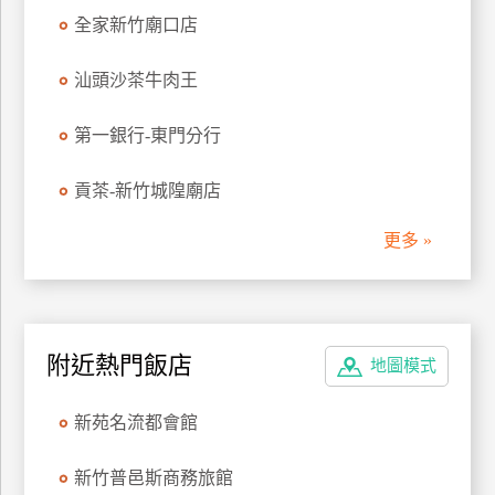
管
全家新竹廟口店
理
汕頭沙茶牛肉王
會
第一銀行-東門分行
員
帳
貢茶-新竹城隍廟店
戶
更多 »
客
服
聯
附近熱門飯店
絡
地圖模式
單
新苑名流都會館
Line
新竹普邑斯商務旅館
線