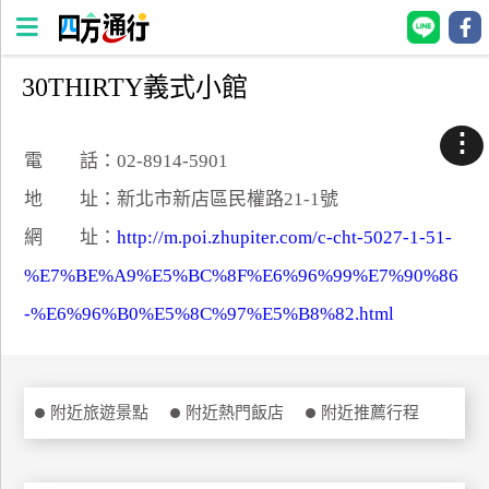
30THIRTY義式小館
四
方
⋮
通
電 話：02-8914-5901
行
地 址：新北市新店區民權路21-1號
訂
網 址：
http://m.poi.zhupiter.com/c-cht-5027-1-51-
房
%E7%BE%A9%E5%BC%8F%E6%96%99%E7%90%86
-%E6%96%B0%E5%8C%97%E5%B8%82.html
台
灣
訂
房
附近旅遊景點
附近熱門飯店
附近推薦行程
直接跟飯店訂房
HOT