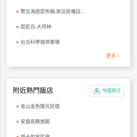
管
聚北海道昆布鍋-新店民權店...
理
屈臣氏-大坪林
會
台北科學城停車場
員
帳
更多 »
戶
客
服
附近熱門飯店
地圖模式
聯
絡
金山金色陽光民宿
單
安盛商務旅館
Line
線
塔卡的家民宿