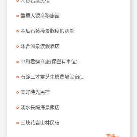
九份岩屋民宿
訂
房
馥華大觀商務旅館
金瓜石藝棧景觀度假別墅
請
款
沐舍溫泉渡假酒店
收
據
中和君迪商旅(保證有車位)...
合
作
石碇三才靈芝生機農場民宿(...
提
案
美好時光民宿
飯
淡水長緹海景飯店
店
合
三峽花岩山林民宿
作
更多 »