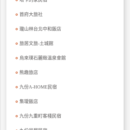
上
客
首府大旅社
服
瓏山林台北中和飯店
紅
旅居文旅-土城館
利
查
烏來璞石麗緻溫泉會館
詢
熊趣旅店
訂
九份A-HOME民宿
房
Q&A
集璦飯店
國
九份九重町客棧民宿
旅
卡