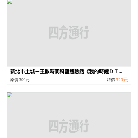
新北市土城－王鼎時間科藝體驗館《我的時鐘ＤＩ...
原價
300元
320元
特價