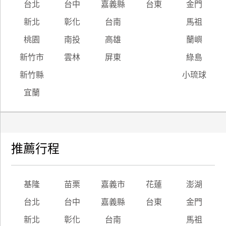
台北
台中
嘉義縣
台東
金門
新北
彰化
台南
馬祖
桃園
南投
高雄
蘭嶼
新竹市
雲林
屏東
綠島
新竹縣
小琉球
宜蘭
推薦行程
基隆
苗栗
嘉義市
花蓮
澎湖
台北
台中
嘉義縣
台東
金門
新北
彰化
台南
馬祖