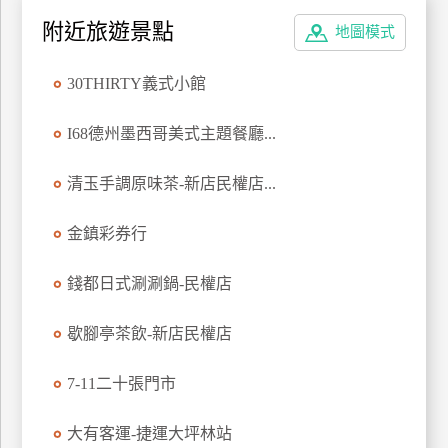
特
附近旅遊景點
地圖模式
色
民
30THIRTY義式小館
宿
I68德州墨西哥美式主題餐廳...
全
清玉手調原味茶-新店民權店...
球
租
金鎮彩券行
車
錢都日式涮涮鍋-民權店
網
紅
歇腳亭茶飲-新店民權店
帶
你
7-11二十張門市
玩
大有客運-捷運大坪林站