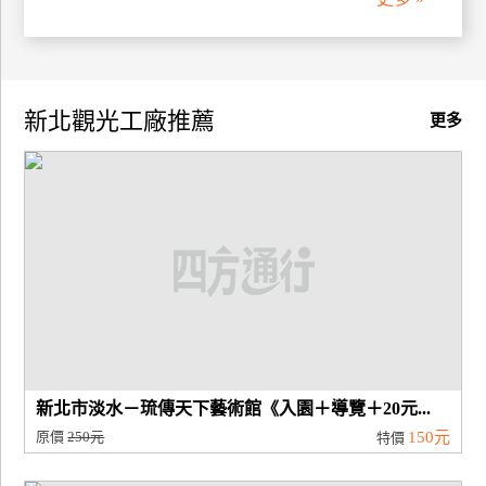
廠
商
合
新北觀光工廠推薦
更多
作
旅
伴
計
劃
商
品
宣
新北市淡水－琉傳天下藝術館《入園＋導覽＋20元...
傳
原價
250元
150元
特價