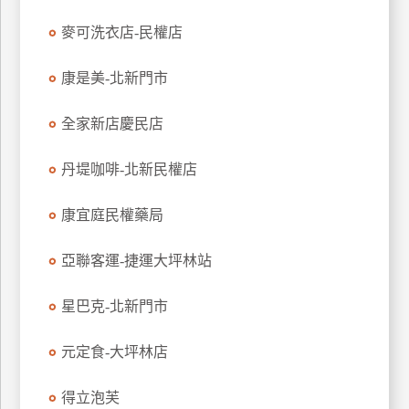
玩
麥可洗衣店-民權店
樂
地
康是美-北新門市
圖
全家新店慶民店
顧
客
服
丹堤咖啡-北新民權店
務
康宜庭民權藥局
顧
客
亞聯客運-捷運大坪林站
滿
意
星巴克-北新門市
度
元定食-大坪林店
訂
得立泡芙
單