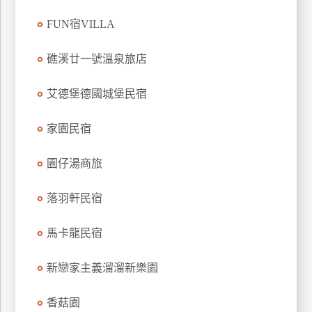
上
FUN宿VILLA
客
服
礁溪廿一號溫泉旅店
艾德堡德國城堡民宿
紅
利
家園民宿
查
詢
園仔湯商旅
訂
落羽軒民宿
房
Q&A
馬卡龍民宿
新戀家主義溜溜新樂園
國
旅
香菇園
卡