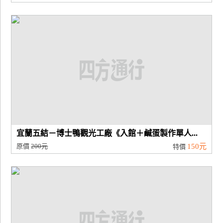
宜蘭五結－博士鴨觀光工廠《入館＋鹹蛋製作單人...
原價
200元
150元
特價