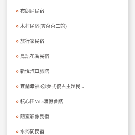
訂
布朗尼民宿
房
木村民宿(雲朵朵二館)
請
旅行家民宿
款
收
據
鳥語花香民宿
合
新悅汽車旅館
作
提
案
宜蘭幸福8號美式復古主題民...
耘心田Villa渡假會館
飯
店
陋室影像民宿
合
作
水筠間民宿