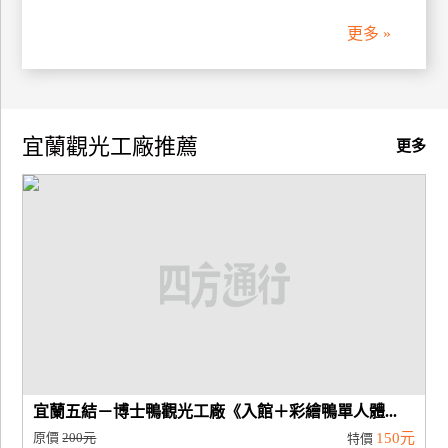
更多 »
廠
商
合
作
宜蘭觀光工廠推薦
更多
旅
伴
計
劃
商
品
宣
傳
宜蘭五結－博士鴨觀光工廠《入館＋彩繪鴨單人體...
原價
200元
150元
特價