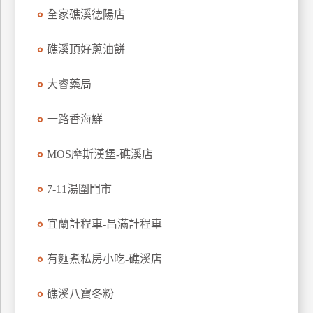
全家礁溪德陽店
玩
樂
礁溪頂好蔥油餅
地
圖
大睿藥局
顧
客
一路香海鮮
服
務
MOS摩斯漢堡-礁溪店
顧
7-11湯圍門市
客
滿
宜蘭計程車-昌滿計程車
意
度
有麵煮私房小吃-礁溪店
礁溪八寶冬粉
訂
單