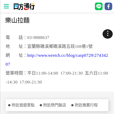
樂山拉麵
四
方
⋮
通
電 話：03-9888637
行
地 址：宜蘭縣礁溪鄉礁溪路五段108巷1號
訂
網 址：
http://www.wretch.cc/blog/carp0729/274342
房
07
營業時間：平日11:00-14:00 17:00-21:30 五六日11:00
台
灣
-14:30 17:00-21:30
訂
房
直接跟飯店訂房
附近旅遊景點
附近熱門飯店
附近推薦行程
HOT