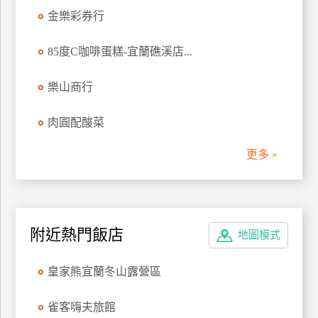
管
金樂彩券行
理
85度C咖啡蛋糕-宜蘭礁溪店...
會
樂山商行
員
帳
肉圓配酸菜
戶
更多 »
客
服
聯
附近熱門飯店
絡
地圖模式
單
皇家熊宜蘭冬山露營區
Line
雀客嗨夫旅館
線