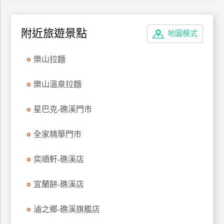
特
色
附近旅遊景點
地圖模式
民
宿
樂山拉麵
全
樂山溫泉拉麵
球
租
星巴克-礁溪門市
車
全家精華門市
網
奕順軒-礁溪店
紅
帶
宜蘭餅-礁溪店
你
玩
滷之鄉-礁溪旗艦店