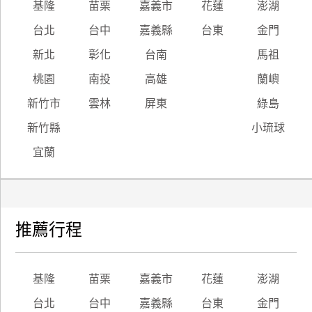
基隆
苗栗
嘉義市
花蓮
澎湖
台北
台中
嘉義縣
台東
金門
新北
彰化
台南
馬祖
桃園
南投
高雄
蘭嶼
新竹市
雲林
屏東
綠島
新竹縣
小琉球
宜蘭
推薦行程
基隆
苗栗
嘉義市
花蓮
澎湖
台北
台中
嘉義縣
台東
金門