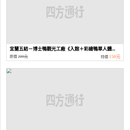
宜蘭五結－博士鴨觀光工廠《入館＋彩繪鴨單人體...
原價
200元
150元
特價