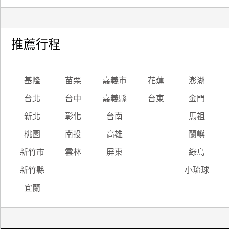
推薦行程
基隆
苗栗
嘉義市
花蓮
澎湖
台北
台中
嘉義縣
台東
金門
新北
彰化
台南
馬祖
桃園
南投
高雄
蘭嶼
新竹市
雲林
屏東
綠島
新竹縣
小琉球
宜蘭