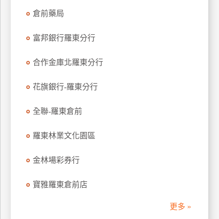
管
倉前藥局
理
富邦銀行羅東分行
會
合作金庫北羅東分行
員
帳
花旗銀行-羅東分行
戶
全聯-羅東倉前
客
羅東林業文化園區
服
聯
金林場彩券行
絡
單
寶雅羅東倉前店
Line
更多 »
線