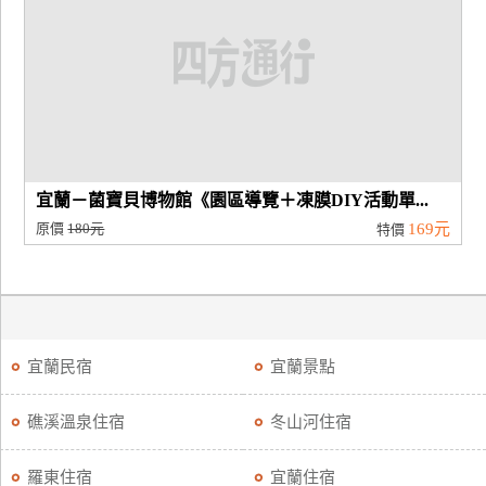
宜蘭－菌寶貝博物館《園區導覽＋凍膜DIY活動單...
原價
180元
169元
特價
宜蘭民宿
宜蘭景點
礁溪溫泉住宿
冬山河住宿
羅東住宿
宜蘭住宿