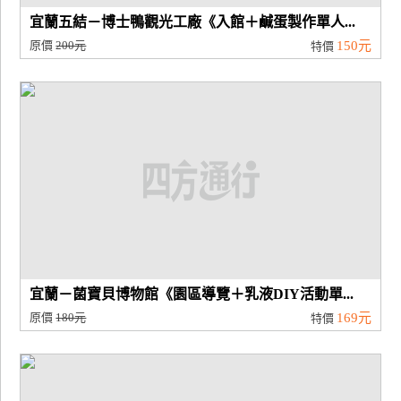
宜蘭五結－博士鴨觀光工廠《入館＋鹹蛋製作單人...
原價
200元
150元
特價
宜蘭－菌寶貝博物館《園區導覽＋乳液DIY活動單...
原價
180元
169元
特價