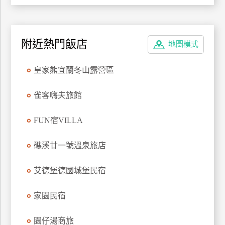
上
客
服
附近熱門飯店
地圖模式
紅
皇家熊宜蘭冬山露營區
利
查
雀客嗨夫旅館
詢
FUN宿VILLA
訂
礁溪廿一號溫泉旅店
房
Q&A
艾德堡德國城堡民宿
家園民宿
國
旅
園仔湯商旅
卡