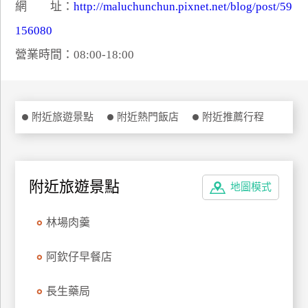
網 址：
http://maluchunchun.pixnet.net/blog/post/59
特
156080
色
民
營業時間：08:00-18:00
宿
全
附近旅遊景點
附近熱門飯店
附近推薦行程
球
租
車
附近旅遊景點
地圖模式
網
林場肉羹
紅
帶
阿欽仔早餐店
你
玩
長生藥局