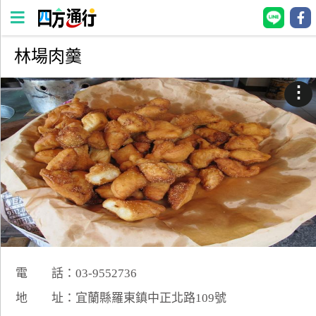
林場肉羹
四
方
⋮
通
行
訂
房
台
灣
訂
房
電 話：03-9552736
直接跟飯店訂房
HOT
地 址：宜蘭縣羅東鎮中正北路109號