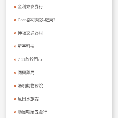
玩
金利來彩券行
樂
地
Coco都可茶飲-羅東2
圖
伸福交通器材
顧
客
服
新宇科技
務
7-11欣銓門市
顧
同興藥局
客
滿
陽明動物醫院
意
度
魚田水族館
訂
順昱輪胎五金行
單