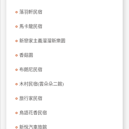
訂
落羽軒民宿
房
馬卡龍民宿
請
款
新戀家主義溜溜新樂園
收
據
香菇園
合
布朗尼民宿
作
提
案
木村民宿(雲朵朵二館)
旅行家民宿
飯
店
鳥語花香民宿
合
作
新悅汽車旅館