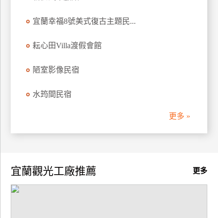
廠
宜蘭幸福8號美式復古主題民...
商
合
耘心田Villa渡假會館
作
陋室影像民宿
旅
水筠間民宿
伴
計
更多 »
劃
商
品
宜蘭觀光工廠推薦
更多
宣
傳