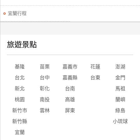
宜蘭行程
旅遊景點
基隆
苗栗
嘉義市
花蓮
澎湖
台北
台中
嘉義縣
台東
金門
新北
彰化
台南
馬祖
桃園
南投
高雄
蘭嶼
新竹市
雲林
屏東
綠島
新竹縣
小琉球
宜蘭