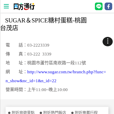
SUGAR＆SPICE糖村蛋糕-桃園
四
台茂店
方
通
⋮
行
電 話：03-2223339
訂
傳 真：03-222 3339
房
地 址：桃園市蘆竹區南崁路一段112號
網 址：
http://www.sugar.com.tw/branch.php?func=
台
灣
n_show&nc_id=1&n_id=22
訂
營業時間：上午11:00~晚上10:00
房
直接跟飯店訂房
HOT
附近旅遊景點
附近熱門飯店
附近推薦行程