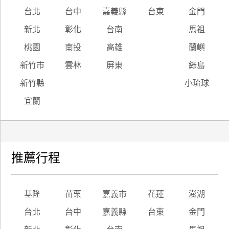
台北
台中
嘉義縣
台東
金門
新北
彰化
台南
馬祖
桃園
南投
高雄
蘭嶼
新竹市
雲林
屏東
綠島
新竹縣
小琉球
宜蘭
推薦行程
基隆
苗栗
嘉義市
花蓮
澎湖
台北
台中
嘉義縣
台東
金門