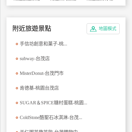
特
色
民
附近旅遊景點
宿
地圖模式
手信坊創意和菓子-桃...
全
球
subway-台茂店
租
車
MisterDonut-台茂門市
肯德基-桃園台茂店
網
紅
SUGAR＆SPICE糖村蛋糕-桃園...
帶
你
ColdStone酷聖石冰淇淋-台茂...
玩