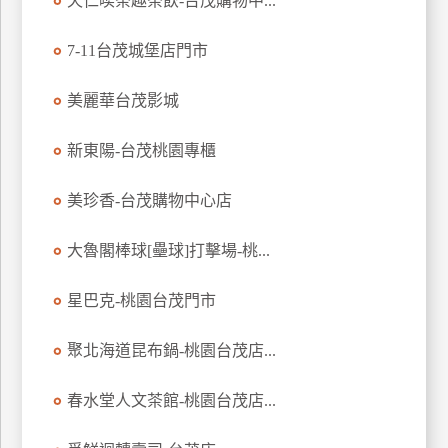
天仁喫茶趣茶飲-台茂購物中...
玩
樂
7-11台茂城堡店門市
地
圖
美麗華台茂影城
顧
新東陽-台茂桃園專櫃
客
服
務
美珍香-台茂購物中心店
大魯閣棒球[壘球]打擊場-桃...
顧
客
星巴克-桃園台茂門市
滿
意
聚北海道昆布鍋-桃園台茂店...
度
春水堂人文茶館-桃園台茂店...
訂
單