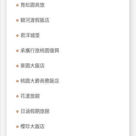
育松園商旅
訂
房
銀河渡假飯店
請
君洋城堡
款
收
承攜行旅桃園復興
據
景園大飯店
合
作
提
桃園大爵商務飯店
案
花漾旅館
飯
日涵假期旅館
店
合
櫻珍大飯店
作