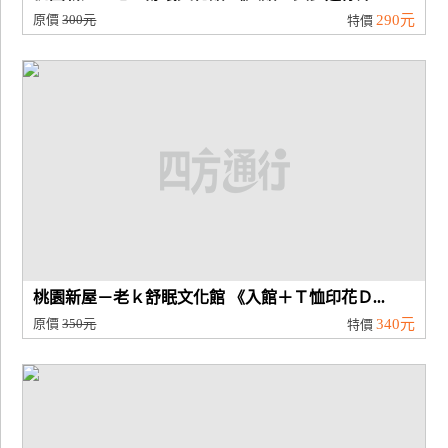
原價
300元
290元
特價
桃園新屋－老ｋ舒眠文化館 《入館＋Ｔ恤印花Ｄ...
原價
350元
340元
特價