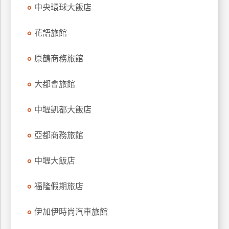
中央環球大飯店
上
客
花語旅館
服
原鶴商務旅館
紅
利
大都會旅館
查
詢
中壢凱都大飯店
亞都商務旅館
訂
房
中壢大飯店
Q&A
福隆假期旅店
國
伊加伊時尚汽車旅館
旅
卡