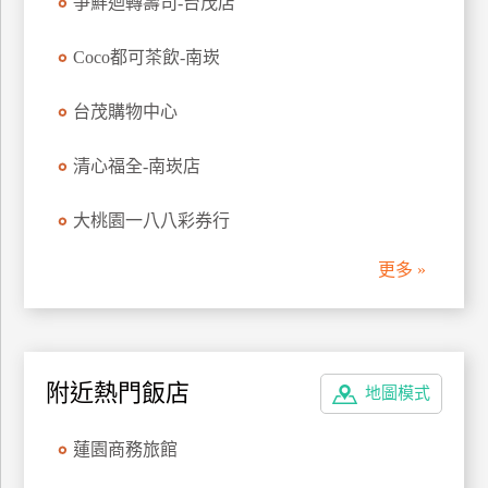
爭鮮迴轉壽司-台茂店
管
理
Coco都可茶飲-南崁
台茂購物中心
會
員
清心福全-南崁店
帳
戶
大桃園一八八彩券行
更多 »
客
服
聯
絡
單
附近熱門飯店
地圖模式
蓮園商務旅館
Line
線