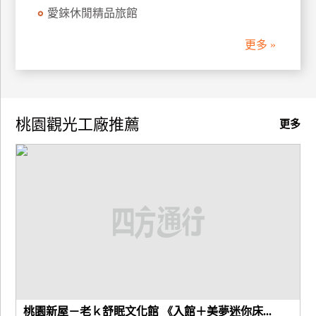
愛錸休閒精品旅館
廠
更多 »
商
合
作
桃園觀光工廠推薦
更多
旅
伴
計
劃
商
品
宣
傳
桃園新屋－老ｋ舒眠文化館 《入館＋美夢迷你床...