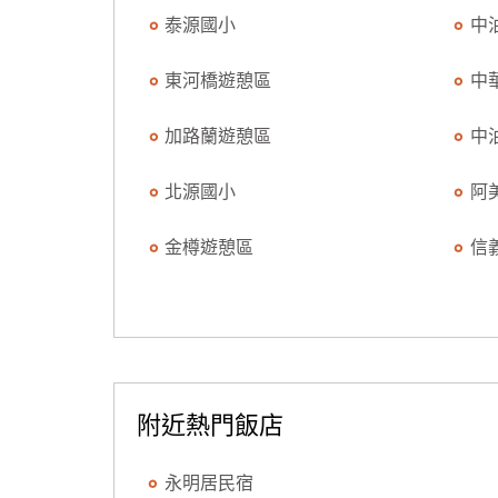
泰源國小
中
東河橋遊憩區
中
加路蘭遊憩區
中
北源國小
阿
金樽遊憩區
信
附近熱門飯店
永明居民宿