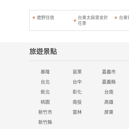
鹿野住宿
台東太麻里金針
台東
花季
旅遊景點
基隆
苗栗
嘉義市
台北
台中
嘉義縣
新北
彰化
台南
桃園
南投
高雄
新竹市
雲林
屏東
新竹縣