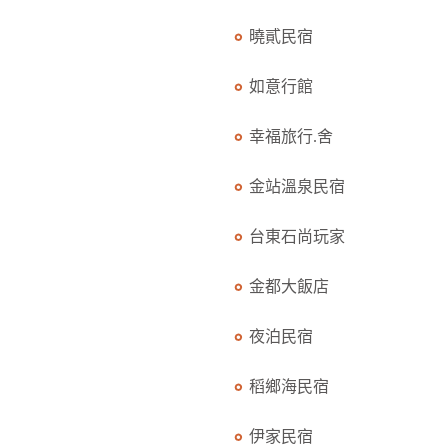
曉貳民宿
如意行館
幸福旅行.舍
金站溫泉民宿
台東石尚玩家
金都大飯店
夜泊民宿
稻鄉海民宿
伊家民宿