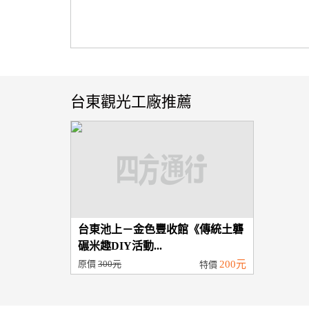
台東觀光工廠推薦
台東池上－金色豐收館《傳統土礱
碾米趣DIY活動...
原價
300元
200元
特價