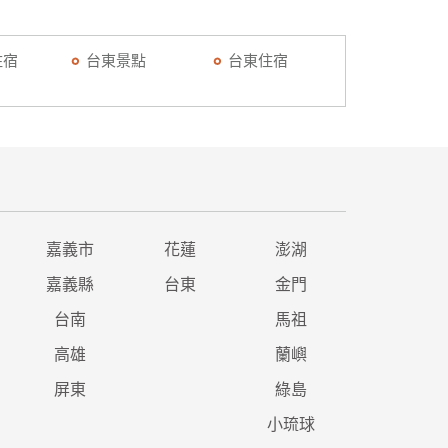
住宿
台東景點
台東住宿
嘉義市
花蓮
澎湖
嘉義縣
台東
金門
台南
馬祖
高雄
蘭嶼
屏東
綠島
小琉球