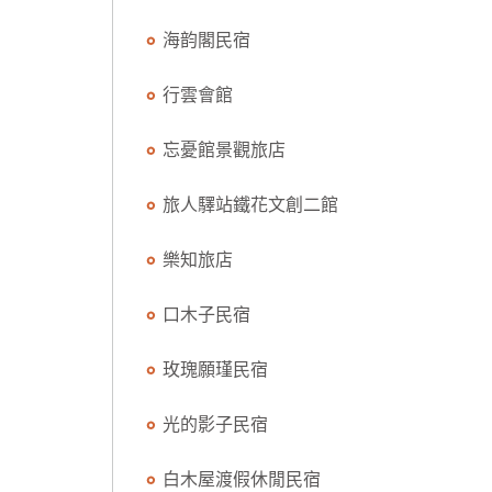
海韵閣民宿
行雲會館
忘憂館景觀旅店
旅人驛站鐵花文創二館
樂知旅店
口木子民宿
玫瑰願瑾民宿
光的影子民宿
白木屋渡假休閒民宿