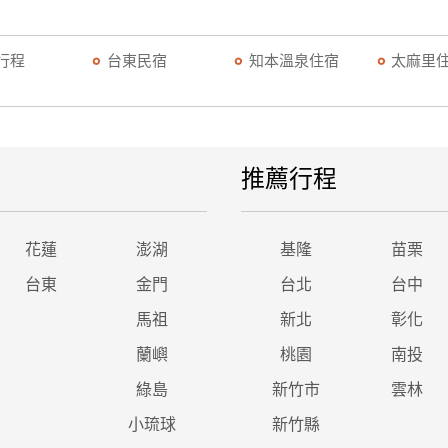
行程
台東民宿
知本溫泉住宿
太麻里
推薦行程
花蓮
澎湖
基隆
苗栗
台東
金門
台北
台中
馬祖
新北
彰化
蘭嶼
桃園
南投
綠島
新竹市
雲林
小琉球
新竹縣