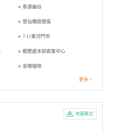
泰源幽谷
登仙橋遊憩區
7-11東河門市
.
都歷處本部遊客中心
金樽咖啡
更多 »
地圖模式