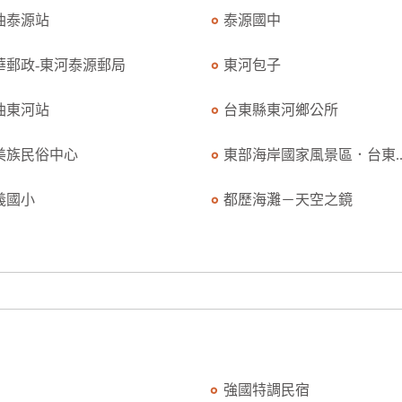
油泰源站
泰源國中
華郵政-東河泰源郵局
東河包子
油東河站
台東縣東河鄉公所
美族民俗中心
東部海岸國家風景區．台東..
義國小
都歷海灘－天空之鏡
強國特調民宿