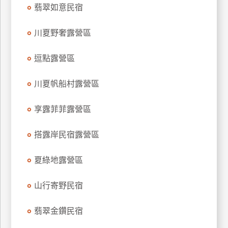
翡翠如意民宿
上
客
川夏野奢露營區
服
逗點露營區
紅
利
川夏帆船村露營區
查
詢
享露菲菲露營區
搭露岸民宿露營區
訂
房
夏綠地露營區
Q&A
山行寄野民宿
國
翡翠金鑽民宿
旅
卡