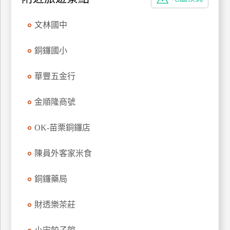
特
色
文林國中
民
宿
銅鑼國小
華豐五金行
全
球
金順隆商號
租
車
OK-苗栗銅鑼店
陳員外客家米食
網
紅
銅鑼藥局
帶
你
財透樂茶莊
玩