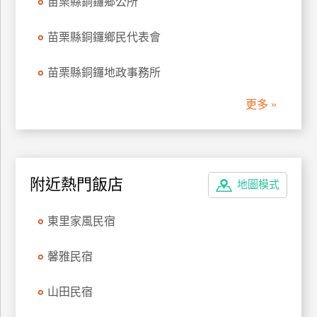
苗栗縣銅鑼鄉公所
管
理
苗栗縣銅鑼鄉民代表會
苗栗縣銅鑼地政事務所
會
員
更多 »
帳
戶
客
附近熱門飯店
地圖模式
服
聯
東里家風民宿
絡
單
馨雅民宿
山田民宿
Line
線