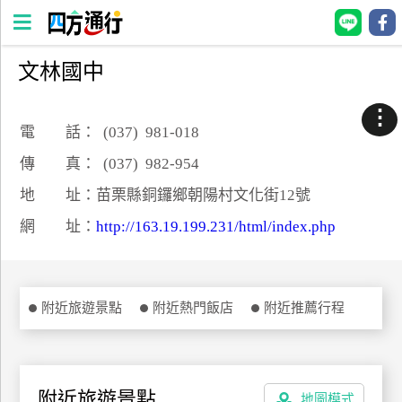
文林國中
四
方
⋮
通
電 話： (037) 981-018
行
傳 真： (037) 982-954
訂
地 址：苗栗縣銅鑼鄉朝陽村文化街12號
房
網 址：
http://163.19.199.231/html/index.php
台
灣
訂
附近旅遊景點
附近熱門飯店
附近推薦行程
房
直接跟飯店訂房
HOT
附近旅遊景點
地圖模式