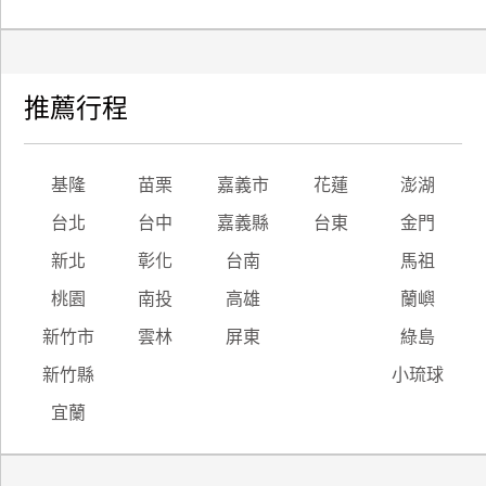
推薦行程
基隆
苗栗
嘉義市
花蓮
澎湖
台北
台中
嘉義縣
台東
金門
新北
彰化
台南
馬祖
桃園
南投
高雄
蘭嶼
新竹市
雲林
屏東
綠島
新竹縣
小琉球
宜蘭