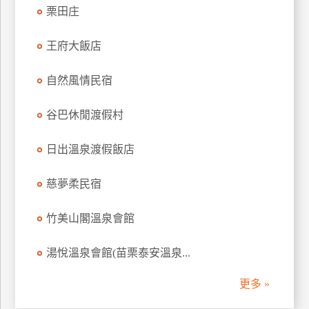
栗田庄
訂
房
王府大飯店
請
自然風情民宿
款
收
谷巴休閒渡假村
據
日出溫泉渡假飯店
合
作
提
慈夢柔民宿
案
竹美山閣溫泉會館
飯
湯悅溫泉會館(苗栗泰安溫泉...
店
合
更多 »
作