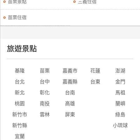
苗栗景點
三義住宿
苗栗住宿
旅遊景點
基隆
苗栗
嘉義市
花蓮
澎湖
台北
台中
嘉義縣
台東
金門
新北
彰化
台南
馬祖
桃園
南投
高雄
蘭嶼
新竹市
雲林
屏東
綠島
新竹縣
小琉球
宜蘭