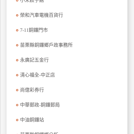
小宋餃子館
玩
樂
榮和汽車電機百貨行
地
圖
7-11銅鑼門市
顧
苗栗縣銅鑼鄉戶政事務所
客
服
務
永廣記五金行
清心福全-中正店
顧
客
尚億彩券行
滿
意
中華郵政-銅鑼郵局
度
中油銅鑼站
訂
單