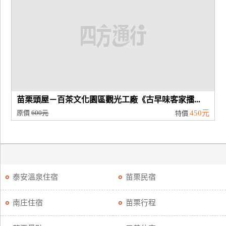
苗栗頭屋－百茶文化園區觀光工廠《古早味客家擂...
原價
600元
450元
特價
泰安溫泉住宿
苗栗民宿
南庄住宿
苗栗行程