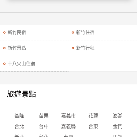
廠
商
合
新竹民宿
新竹住宿
作
新竹景點
新竹行程
旅
伴
十八尖山住宿
計
劃
旅遊景點
商
品
宣
基隆
苗栗
嘉義市
花蓮
澎湖
傳
台北
台中
嘉義縣
台東
金門