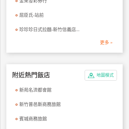
金來發彩券行
管
理
屈臣氏-站前
珍珍珍日式拉麵-新竹信義店...
會
員
更多 »
帳
戶
客
附近熱門飯店
地圖模式
服
聯
新苑名流都會館
絡
單
新竹普邑斯商務旅館
賓城商務旅館
Line
線