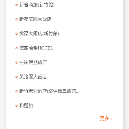
新舍商旅(新竹館)
訂
房
新苑庭園大飯店
請
悅豪大飯店(新竹館)
款
收
微旅商務HOTEL
據
左岸假期旅店
合
作
提
芙洛麗大飯店
案
新竹老爺酒店(環保標章旅館...
飯
和選旅
店
合
更多 »
作