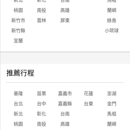
新北
彰化
台南
馬祖
桃園
南投
高雄
蘭嶼
新竹市
雲林
屏東
綠島
新竹縣
小琉球
宜蘭
推薦行程
基隆
苗栗
嘉義市
花蓮
澎湖
台北
台中
嘉義縣
台東
金門
新北
彰化
台南
馬祖
桃園
南投
高雄
蘭嶼