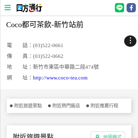
Coco都可茶飲-新竹站前
四
方
⋮
通
電 話：(03)522-0661
行
傳 真：(03)522-0662
訂
地 址：新竹市東區中華路二段474號
房
網 址：
http://www.coco-tea.com
台
灣
訂
附近旅遊景點
附近熱門飯店
附近推薦行程
房
直接跟飯店訂房
HOT
附近旅遊景點
地圖模式