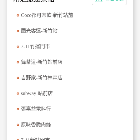
特
色
Coco都可茶飲-新竹站前
民
宿
國光客運-新竹站
7-11竹運門市
全
球
舞茶道-新竹站前店
租
車
吉野家-新竹林森店
subway-站前店
網
紅
張嘉益電料行
帶
你
原味香脆肉絲
玩