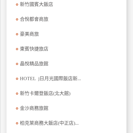
新竹國賓大飯店
上
客
合悅都會商旅
服
豪美商旅
紅
利
東賓快捷旅店
查
詢
晶悅精品旅館
HOTEL j日月光國際飯店新...
訂
房
新竹卡爾登飯店(北大館)
Q&A
金沙商務旅館
國
柏克萊商務大飯店(中正店)...
旅
卡