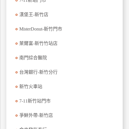
7-11新站門市
玩
樂
漢堡王-新竹店
地
圖
MisterDonut-新竹門市
顧
萊爾富-新竹竹站店
客
服
務
南門綜合醫院
台灣銀行-新竹分行
顧
客
新竹火車站
滿
意
7-11新竹站門市
度
爭鮮外帶-新竹店
訂
單