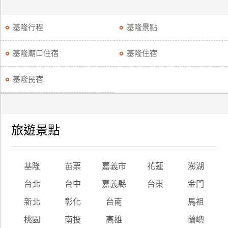
訂
房
基隆行程
基隆景點
基隆廟口住宿
基隆住宿
請
款
基隆民宿
收
據
合
作
旅遊景點
提
案
基隆
苗栗
嘉義市
花蓮
澎湖
飯
台北
台中
嘉義縣
台東
金門
店
合
新北
彰化
台南
馬祖
作
桃園
南投
高雄
蘭嶼