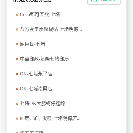
特
色
Coco都可茶飲-七堵
民
宿
八方雲集水餃鍋貼-七堵明德...
屈臣氏-七堵
全
球
中華郵政-基隆七堵郵局
租
車
OK-七堵永平店
OK-七堵南興店
網
紅
七堵OK大腸蚵仔麵線
帶
你
85度C咖啡蛋糕-七堵明德店...
玩