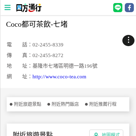
Coco都可茶飲-七堵
四
方
⋮
通
電 話：02-2455-8339
行
傳 真：02-2455-8272
訂
地 址：基隆市七堵區明德一路196號
房
網 址：
http://www.coco-tea.com
台
灣
訂
附近旅遊景點
附近熱門飯店
附近推薦行程
房
直接跟飯店訂房
HOT
附近旅遊景點
地圖模式