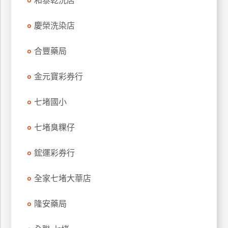
和泰乾洗店
玩
樂
慶榮洗染店
地
圖
合豐藥局
顧
金元寶彩券行
客
服
務
七堵國小
七堵臭粿仔
顧
客
鋐運彩券行
滿
意
全家七堵大華店
度
隆安藥局
訂
單