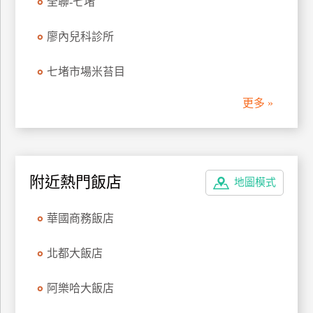
全聯-七堵
管
理
廖內兒科診所
七堵市場米苔目
會
員
更多 »
帳
戶
客
附近熱門飯店
地圖模式
服
聯
華國商務飯店
絡
單
北都大飯店
阿樂哈大飯店
Line
線