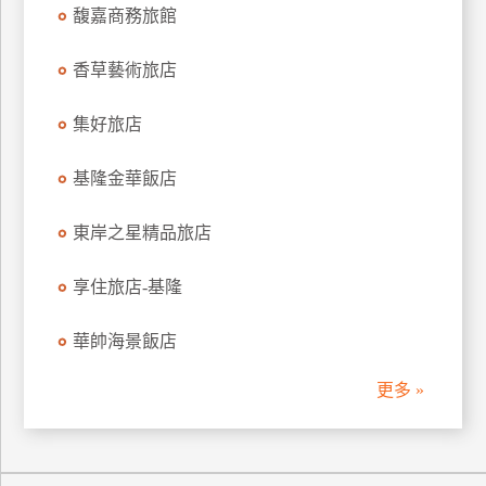
馥嘉商務旅館
上
客
香草藝術旅店
服
集好旅店
紅
利
基隆金華飯店
查
詢
東岸之星精品旅店
享住旅店-基隆
訂
房
華帥海景飯店
Q&A
更多 »
國
旅
卡