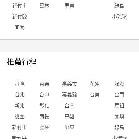
新竹市
雲林
屏東
綠島
廠
新竹縣
小琉球
商
合
宜蘭
作
旅
推薦行程
伴
計
劃
基隆
苗栗
嘉義市
花蓮
澎湖
台北
台中
嘉義縣
台東
金門
商
新北
彰化
台南
馬祖
品
宣
桃園
南投
高雄
蘭嶼
傳
新竹市
雲林
屏東
綠島
新竹縣
小琉球