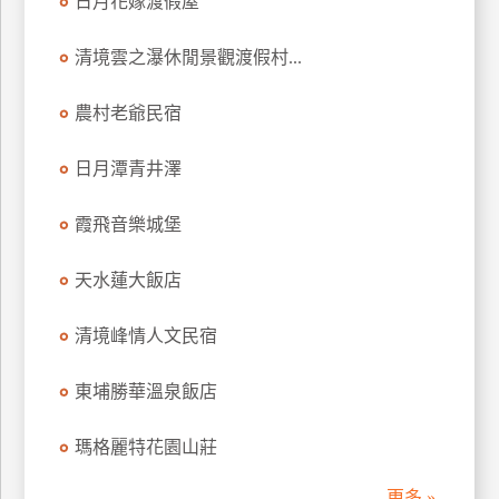
日月花嫁渡假屋
訂
房
清境雲之瀑休閒景觀渡假村...
農村老爺民宿
請
款
日月潭青井澤
收
據
霞飛音樂城堡
合
作
天水蓮大飯店
提
案
清境峰情人文民宿
飯
東埔勝華溫泉飯店
店
合
瑪格麗特花園山莊
作
更多 »