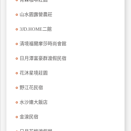
上
客
山水園露營農莊
服
3JD.HOME二館
紅
清境福爾摩莎時尚會館
利
查
日月潭富豪群渡假民宿
詢
花沐星境莊園
訂
野江花民宿
房
Q&A
水沙連大飯店
國
金湶民宿
旅
卡