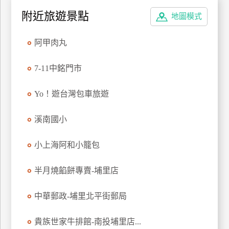
特
附近旅遊景點
地圖模式
色
民
阿甲肉丸
宿
7-11中銘門市
全
Yo！遊台灣包車旅遊
球
租
溪南國小
車
小上海阿和小籠包
網
紅
半月燒餡餅專賣-埔里店
帶
你
中華郵政-埔里北平街郵局
玩
貴族世家牛排館-南投埔里店...