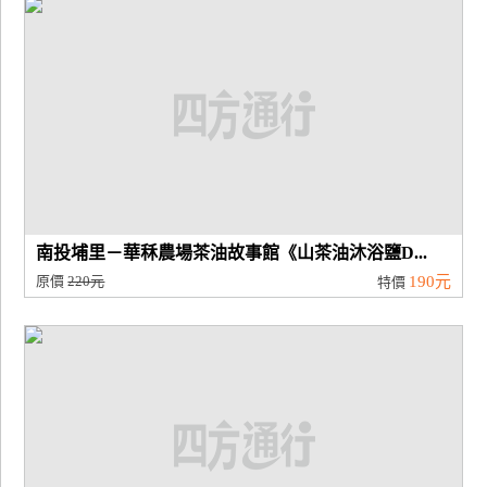
南投埔里－華秝農場茶油故事館《山茶油沐浴鹽D...
原價
220元
190元
特價