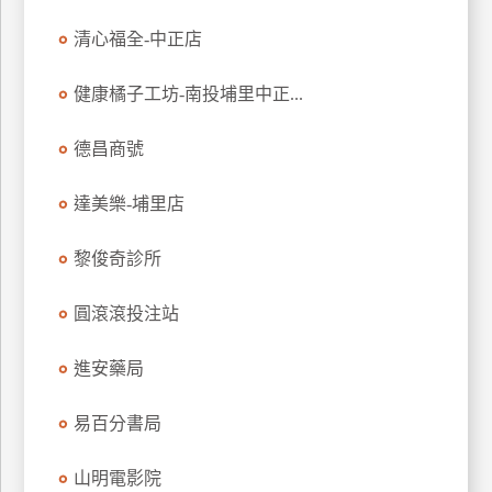
玩
清心福全-中正店
樂
地
健康橘子工坊-南投埔里中正...
圖
德昌商號
顧
客
服
達美樂-埔里店
務
黎俊奇診所
顧
客
圓滾滾投注站
滿
意
進安藥局
度
易百分書局
訂
山明電影院
單