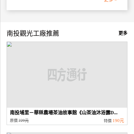
廠
商
合
南投觀光工廠推薦
更多
作
旅
伴
計
劃
商
品
宣
南投埔里－華秝農場茶油故事館《山茶油沐浴露D...
傳
原價
220元
190元
特價