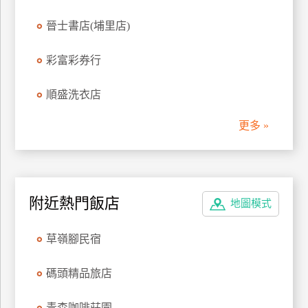
管
晉士書店(埔里店)
理
彩富彩券行
會
順盛洗衣店
員
帳
更多 »
戶
客
服
附近熱門飯店
地圖模式
聯
絡
草嶺腳民宿
單
碼頭精品旅店
Line
線
青森咖啡莊園