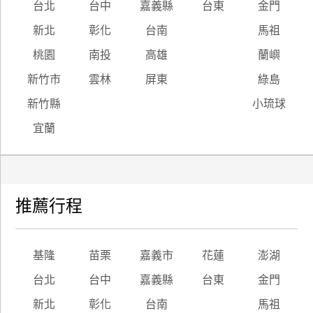
台北
台中
嘉義縣
台東
金門
新北
彰化
台南
馬祖
桃園
南投
高雄
蘭嶼
新竹市
雲林
屏東
綠島
新竹縣
小琉球
宜蘭
推薦行程
基隆
苗栗
嘉義市
花蓮
澎湖
台北
台中
嘉義縣
台東
金門
新北
彰化
台南
馬祖