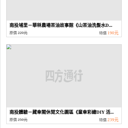
南投埔里－華秝農場茶油故事館《山茶油洗髮水D...
原價
220元
190元
特價
南投體驗－藏傘閣休閒文化園區《童傘彩繪DIY 活...
原價
250元
239元
特價