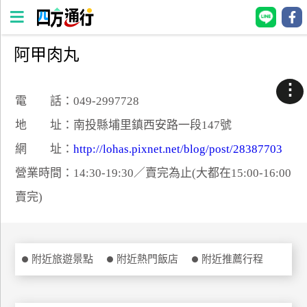
阿甲肉丸
四
方
⋮
通
電 話：049-2997728
行
地 址：南投縣埔里鎮西安路一段147號
訂
網 址：
http://lohas.pixnet.net/blog/post/28387703
房
營業時間：14:30-19:30／賣完為止(大都在15:00-16:00
賣完)
台
灣
訂
房
附近旅遊景點
附近熱門飯店
附近推薦行程
直接跟飯店訂房
HOT