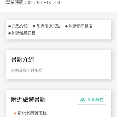
營業時間：09：00～18：00
特
色
民
宿
景點介紹
附近旅遊景點
附近熱門飯店
附近推薦行程
全
球
租
景點介紹
車
必點美食：雞蛋糕。
網
紅
帶
附近旅遊景點
你
地圖模式
玩
新化老攤雞蛋糕