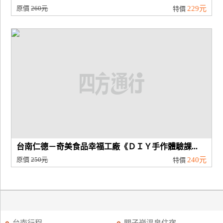
原價
260元
229元
特價
台南仁德－奇美食品幸福工廠《ＤＩＹ手作體驗課...
原價
250元
240元
特價