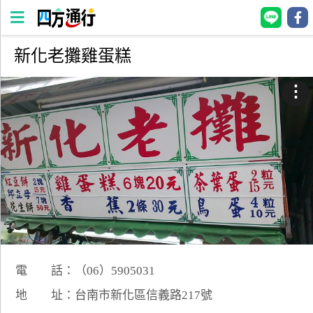
新化老攤雞蛋糕
四
方
⋮
通
行
訂
房
台
灣
訂
房
電 話：（06）5905031
直接跟飯店訂房
HOT
地 址：台南市新化區信義路217號