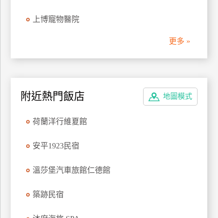
上
上博寵物醫院
客
服
更多 »
紅
利
查
附近熱門飯店
地圖模式
詢
荷蘭洋行維夏館
訂
安平1923民宿
房
Q&A
溫莎堡汽車旅館仁德館
國
築跡民宿
旅
卡