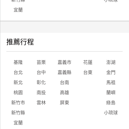
宜蘭
推薦行程
基隆
苗栗
嘉義市
花蓮
澎湖
台北
台中
嘉義縣
台東
金門
新北
彰化
台南
馬祖
桃園
南投
高雄
蘭嶼
新竹市
雲林
屏東
綠島
新竹縣
小琉球
宜蘭