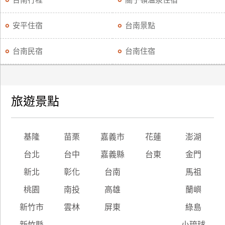
台南行程
關子嶺溫泉住宿
安平住宿
台南景點
台南民宿
台南住宿
旅遊景點
基隆
苗栗
嘉義市
花蓮
澎湖
台北
台中
嘉義縣
台東
金門
新北
彰化
台南
馬祖
桃園
南投
高雄
蘭嶼
新竹市
雲林
屏東
綠島
新竹縣
小琉球