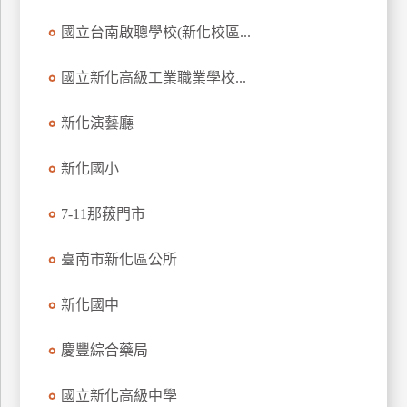
玩
國立台南啟聰學校(新化校區...
樂
地
國立新化高級工業職業學校...
圖
新化演藝廳
顧
客
服
新化國小
務
7-11那菝門市
顧
客
臺南市新化區公所
滿
意
新化國中
度
慶豐綜合藥局
訂
國立新化高級中學
單