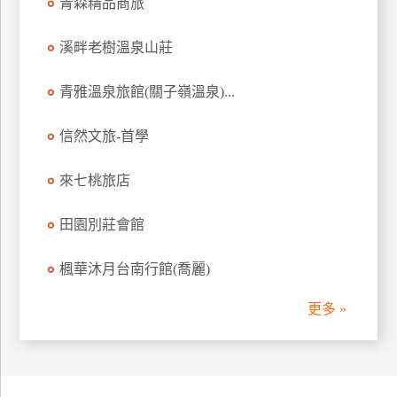
青森精品商旅
廠
溪畔老樹溫泉山莊
商
合
青雅溫泉旅館(關子嶺溫泉)...
作
信然文旅-首學
旅
來七桃旅店
伴
計
劃
田園別莊會館
楓華沐月台南行館(喬麗)
商
品
更多 »
宣
傳