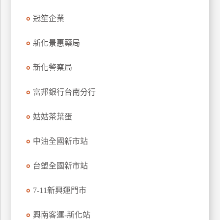
管
冠笙企業
理
新化景惠藥局
會
新化警察局
員
帳
戶
富邦銀行台南分行
姑姑茶葉蛋
客
服
中油全國新市站
聯
絡
台塑全國新市站
單
7-11新興運門市
Line
興南客運-新化站
線