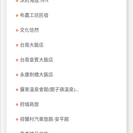
沐府海旅.SPA
訂
房
布農工坊民宿
文化信然
請
款
台南大飯店
收
據
台南皇賓大飯店
合
作
永康劍橋大飯店
提
案
儷景溫泉會館(關子嶺溫泉)...
飯
府城商旅
店
合
荷蘭村汽車旅館-安平館
作