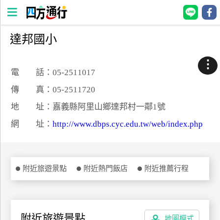
達邦國小
四
方
⋮
通
電 話：05-2511017
行
傳 真：05-2511720
訂
地 址：嘉義縣阿里山鄉達邦村一鄰1號
房
網 址：
http://www.dbps.cyc.edu.tw/web/index.php
台
灣
訂
附近旅遊景點
附近熱門飯店
附近推薦行程
房
直接跟飯店訂房
HOT
附近旅遊景點
地圖模式