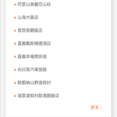
阿里山美麗亞山莊
訂
房
山海大飯店
請
雲登景觀飯店
款
收
嘉義戴斯精選酒店
據
嘉義幸福樂民宿
合
作
提
向日葵汽車旅館
案
歐都納山野渡假村
飯
瑞里渡假村歐湘園飯店
店
合
更多 »
作