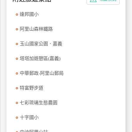
特
色
達邦國小
民
宿
阿里山森林鐵路
玉山國家公園．嘉義
全
球
塔塔加遊憩區(嘉義)
租
車
中華郵政-阿里山郵局
特富野步道
網
紅
七彩琉璃生態農園
帶
你
十字國小
玩