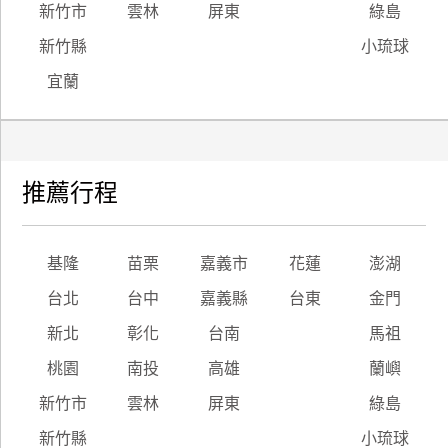
新竹市
雲林
屏東
綠島
新竹縣
小琉球
宜蘭
推薦行程
基隆
苗栗
嘉義市
花蓮
澎湖
台北
台中
嘉義縣
台東
金門
新北
彰化
台南
馬祖
桃園
南投
高雄
蘭嶼
新竹市
雲林
屏東
綠島
新竹縣
小琉球