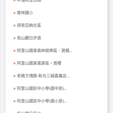
中油阿里山站
玩
樂
香林國小
地
圖
得恩亞納社區
顧
祝山觀日步道
客
服
務
阿里山國家森林遊樂區．賞楓...
阿里山國家風景區。賞櫻
顧
客
老楊方塊酥-新光三越嘉義店...
滿
意
阿里山國民中小學(國中部)...
度
阿里山國民中小學(國小部)...
訂
單