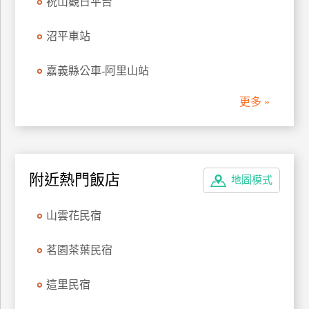
祝山觀日平台
管
理
沼平車站
嘉義縣公車-阿里山站
會
員
更多 »
帳
戶
客
附近熱門飯店
地圖模式
服
聯
山雲花民宿
絡
單
茗園茶葉民宿
這里民宿
Line
線