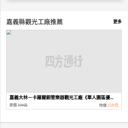
廠
商
嘉義縣觀光工廠推薦
更多
合
作
旅
伴
計
劃
商
嘉義大林－卡羅爾銅管樂器觀光工廠《單人園區優...
品
原價
320元
250元
特價
宣
傳