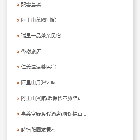
龍雲農場
上
客
阿里山萬國別館
服
瑞里一品茶業民宿
紅
利
香榭旅店
查
詢
仁義潭溫馨民宿
阿里山月灣Villa
訂
房
阿里山賓館(環保標章旅館)...
Q&A
嘉義富野渡假酒店(環保標章...
國
詩情花園渡假村
旅
卡