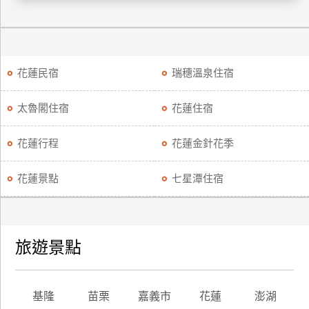
廠
商
合
花蓮民宿
瑞穗溫泉住宿
作
太魯閣住宿
花蓮住宿
旅
伴
花蓮行程
花蓮金針花季
計
劃
花蓮景點
七星潭住宿
商
品
旅遊景點
宣
傳
基隆
苗栗
嘉義市
花蓮
澎湖