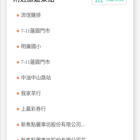
特
色
流氓雞排
民
宿
7-11蓮圓門市
明廉國小
全
球
7-11蓮圓門市
租
車
中油中山路站
我家茶行
網
紅
上贏彩券行
帶
你
新焦點麗車坊股份有限公司...
玩