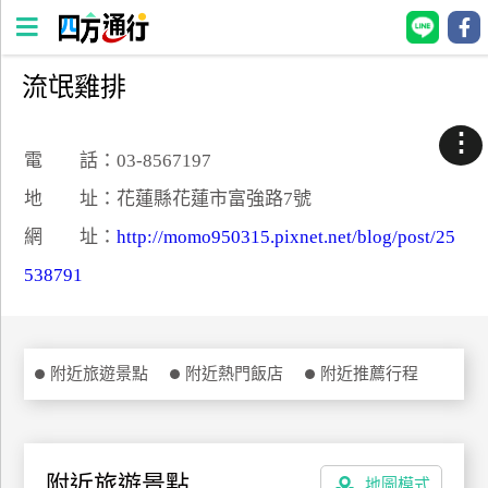
流氓雞排
四
方
⋮
通
電 話：03-8567197
行
地 址：花蓮縣花蓮市富強路7號
訂
網 址：
http://momo950315.pixnet.net/blog/post/25
房
538791
台
灣
訂
附近旅遊景點
附近熱門飯店
附近推薦行程
房
直接跟飯店訂房
HOT
附近旅遊景點
地圖模式