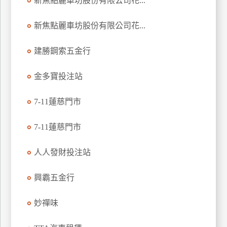
新焦點麗車坊股份有限公司花...
玩
樂
新焦點麗車坊股份有限公司花...
地
圖
建勝鋼索五金行
顧
金多寶投注站
客
服
務
7-11蓮慈門市
7-11蓮慈門市
顧
客
人人發財投注站
滿
意
興霸五金行
度
妙禪味
訂
單