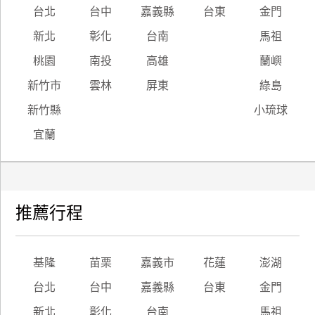
台北
台中
嘉義縣
台東
金門
新北
彰化
台南
馬祖
桃園
南投
高雄
蘭嶼
新竹市
雲林
屏東
綠島
新竹縣
小琉球
宜蘭
推薦行程
基隆
苗栗
嘉義市
花蓮
澎湖
台北
台中
嘉義縣
台東
金門
新北
彰化
台南
馬祖