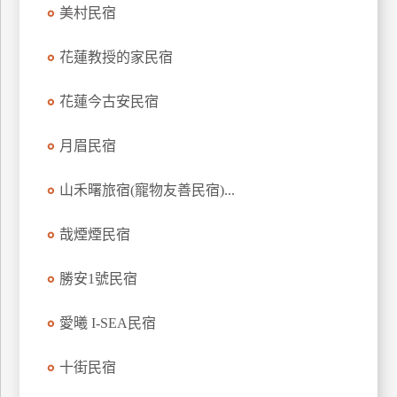
美村民宿
上
客
花蓮教授的家民宿
服
花蓮今古安民宿
紅
利
月眉民宿
查
詢
山禾曙旅宿(寵物友善民宿)...
哉煙煙民宿
訂
房
勝安1號民宿
Q&A
愛曦 I-SEA民宿
國
十街民宿
旅
卡