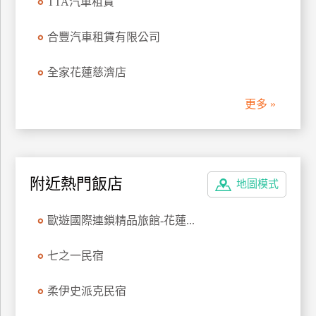
TTA汽車租賃
管
理
合豐汽車租賃有限公司
全家花蓮慈濟店
會
員
更多 »
帳
戶
客
附近熱門飯店
地圖模式
服
聯
歐遊國際連鎖精品旅館-花蓮...
絡
單
七之一民宿
柔伊史派克民宿
Line
線