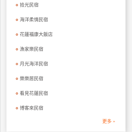
拾光民宿
訂
房
海洋柔情民宿
請
花蓮福康大飯店
款
收
漁家樂民宿
據
月光海洋民宿
合
作
提
樂樂居民宿
案
看見花蓮民宿
飯
博客來民宿
店
合
更多 »
作