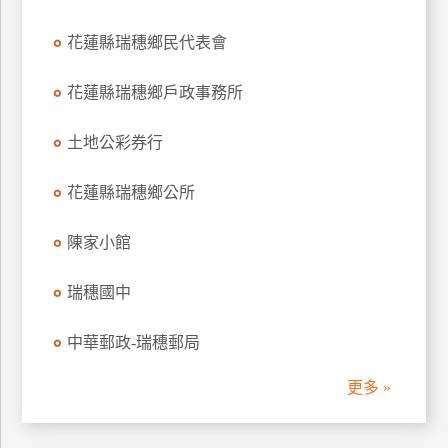
管
花蓮縣瑞穗鄉民代表會
理
花蓮縣瑞穗鄉戶政事務所
會
員
土地公彩券行
帳
戶
花蓮縣瑞穗鄉公所
陳家小館
客
服
瑞穗國中
聯
絡
中華郵政-瑞穗郵局
單
更多 »
Line
線