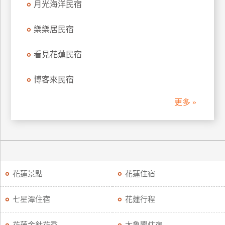
月光海洋民宿
廠
樂樂居民宿
商
合
看見花蓮民宿
作
博客來民宿
旅
更多 »
伴
計
劃
商
品
花蓮景點
花蓮住宿
宣
傳
七星潭住宿
花蓮行程