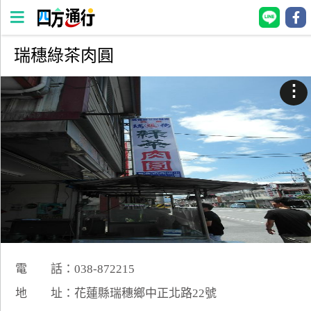
瑞穗綠茶肉圓
四
方
⋮
通
行
訂
房
台
灣
訂
房
電 話：038-872215
直接跟飯店訂房
HOT
地 址：花蓮縣瑞穗鄉中正北路22號