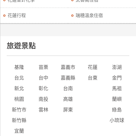
花蓮金針花季
太魯閣住宿
花蓮行程
瑞穗溫泉住宿
旅遊景點
基隆
苗栗
嘉義市
花蓮
澎湖
台北
台中
嘉義縣
台東
金門
新北
彰化
台南
馬祖
桃園
南投
高雄
蘭嶼
新竹市
雲林
屏東
綠島
新竹縣
小琉球
宜蘭