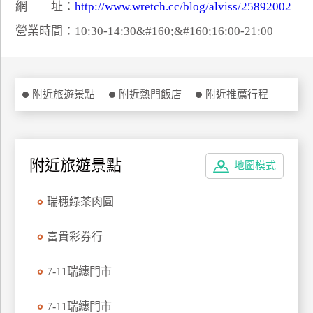
網 址：
http://www.wretch.cc/blog/alviss/25892002
特
營業時間：10:30-14:30&#160;&#160;16:00-21:00
色
民
宿
附近旅遊景點
附近熱門飯店
附近推薦行程
全
球
租
附近旅遊景點
車
地圖模式
瑞穗綠茶肉圓
網
紅
富貴彩券行
帶
你
7-11瑞繐門市
玩
7-11瑞繐門市