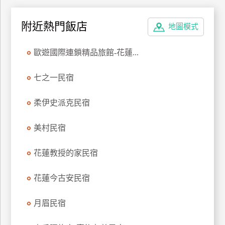
上
客
附近熱門飯店
地圖模式
服
歐遊國際連鎖精品旅館-花蓮...
紅
七之一民宿
利
查
柔伊史派克民宿
詢
美村民宿
訂
房
花蓮教授的家民宿
Q&A
花蓮今古安民宿
國
月眉民宿
旅
卡