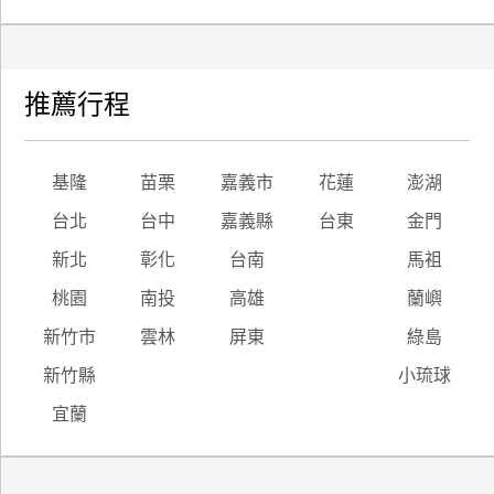
推薦行程
基隆
苗栗
嘉義市
花蓮
澎湖
台北
台中
嘉義縣
台東
金門
新北
彰化
台南
馬祖
桃園
南投
高雄
蘭嶼
新竹市
雲林
屏東
綠島
新竹縣
小琉球
宜蘭