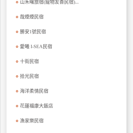
山禾曙旅宿(寵物友善民宿)...
訂
房
哉煙煙民宿
勝安1號民宿
請
款
愛曦 I-SEA民宿
收
據
十街民宿
合
作
拾光民宿
提
案
海洋柔情民宿
飯
花蓮福康大飯店
店
合
漁家樂民宿
作