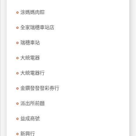
玩
涂媽媽肉粽
樂
地
全家瑞穗車站店
圖
顧
瑞穗車站
客
服
大統電器
務
大統電器行
顧
客
金鑽發發發彩券行
滿
意
派出所前麵
度
益成商號
訂
新興行
單