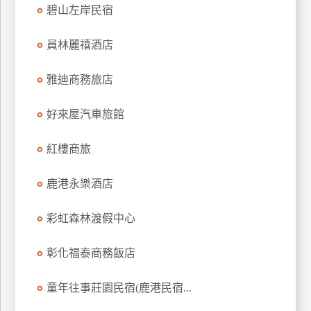
碧山左岸民宿
上
客
員林麗禧酒店
服
雅迪商務旅店
紅
利
好來屋汽車旅館
查
詢
紅樓商旅
鹿港永樂酒店
訂
房
彩虹森林渡假中心
Q&A
彰化福泰商務飯店
國
童年往事莊園民宿(鹿港民宿...
旅
卡