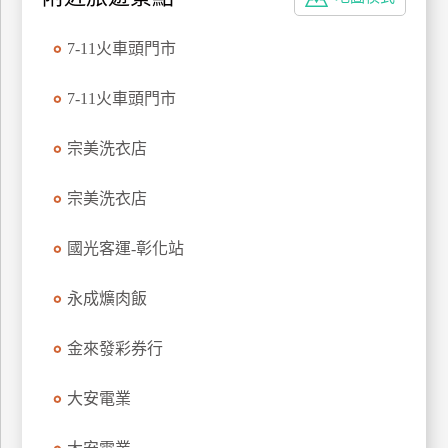
特
色
7-11火車頭門市
民
宿
7-11火車頭門市
宗美洗衣店
全
球
宗美洗衣店
租
車
國光客運-彰化站
永成爌肉飯
網
紅
金來發彩券行
帶
你
大安電業
玩