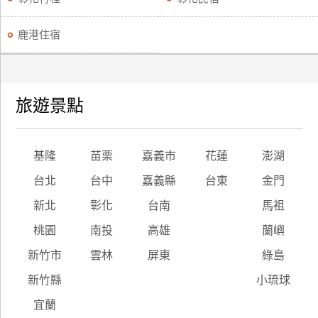
鹿港住宿
旅遊景點
基隆
苗栗
嘉義市
花蓮
澎湖
台北
台中
嘉義縣
台東
金門
新北
彰化
台南
馬祖
桃園
南投
高雄
蘭嶼
新竹市
雲林
屏東
綠島
新竹縣
小琉球
宜蘭