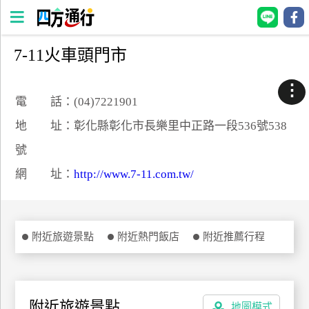
7-11火車頭門市
四
方
⋮
通
電 話：(04)7221901
行
地 址：彰化縣彰化市長樂里中正路一段536號538
訂
號
房
網 址：
http://www.7-11.com.tw/
台
灣
訂
附近旅遊景點
附近熱門飯店
附近推薦行程
房
直接跟飯店訂房
HOT
附近旅遊景點
地圖模式