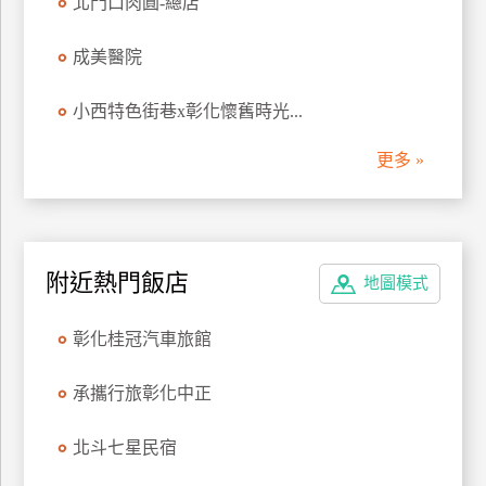
北門口肉圓-總店
管
理
成美醫院
小西特色街巷x彰化懷舊時光...
會
員
更多 »
帳
戶
客
附近熱門飯店
地圖模式
服
聯
彰化桂冠汽車旅館
絡
單
承攜行旅彰化中正
北斗七星民宿
Line
線