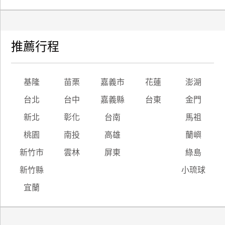
推薦行程
基隆
苗栗
嘉義市
花蓮
澎湖
台北
台中
嘉義縣
台東
金門
新北
彰化
台南
馬祖
桃園
南投
高雄
蘭嶼
新竹市
雲林
屏東
綠島
新竹縣
小琉球
宜蘭