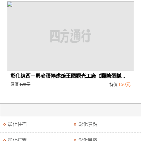
廠
商
合
作
旅
伴
計
彰化線西－興麥蛋捲烘焙王國觀光工廠《翻糖蛋糕...
劃
原價
180元
150元
特價
商
品
宣
傳
彰化住宿
彰化景點
彰化行程
彰化民宿