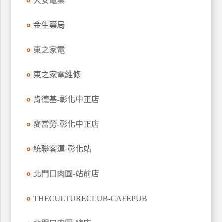
大安電業
玩
樂
金生藥局
地
圖
東之家電
顧
東之家電維修
客
服
務
肯德基-彰化中正店
麥當勞-彰化中正店
顧
客
統聯客運-彰化站
滿
意
北門口肉圓-站前店
度
THECULTURECLUB-CAFEPUB
訂
單