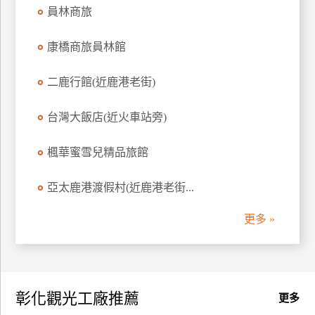
員林商旅
訂
房
康橋商旅員林館
請
二鹿行館(近鹿港老街)
款
收
台灣大飯店(近火車站旁)
據
楓華蜜雪兒精品旅館
合
作
提
亞太鹿港渡假村(近鹿港老街...
案
更多 »
飯
店
合
作
彰化觀光工廠推薦
更多