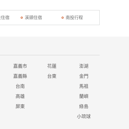
泉住宿
溪頭住宿
南投行程
嘉義市
花蓮
澎湖
嘉義縣
台東
金門
台南
馬祖
高雄
蘭嶼
屏東
綠島
小琉球