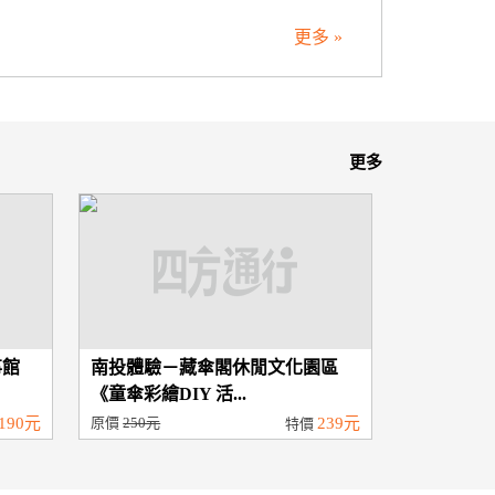
更多 »
更多
事館
南投體驗－藏傘閣休閒文化園區
《童傘彩繪DIY 活...
190元
原價
250元
239元
特價