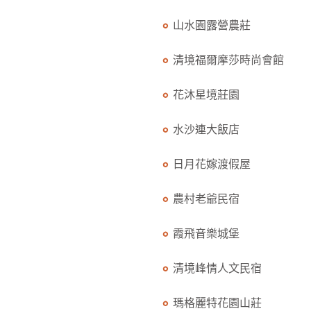
山水園露營農莊
清境福爾摩莎時尚會館
花沐星境莊園
水沙連大飯店
日月花嫁渡假屋
農村老爺民宿
霞飛音樂城堡
清境峰情人文民宿
瑪格麗特花園山莊