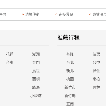
住宿
清境住宿
南投景點
東埔溫
推薦行程
花蓮
澎湖
基隆
苗栗
台東
金門
台北
台中
馬祖
新北
彰化
蘭嶼
桃園
南投
綠島
新竹市
雲林
小琉球
新竹縣
宜蘭