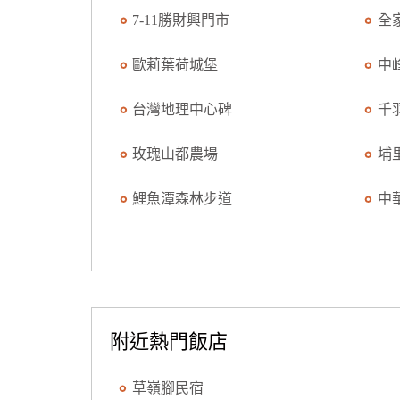
7-11勝財興門市
全
歐莉葉荷城堡
中
台灣地理中心碑
千
玫瑰山都農場
埔
鯉魚潭森林步道
中
附近熱門飯店
草嶺腳民宿