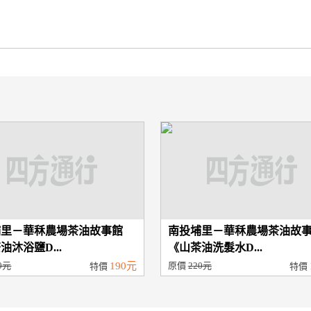
埔里－華秝農場茶油故事館
南投埔里－華秝農場茶油故
油沐浴鹽D...
《山茶油洗髮水D...
0元
190元
原價
220元
特價
特價