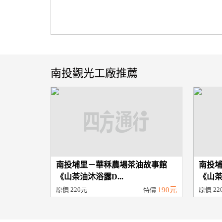
南投觀光工廠推薦
南投埔里－華秝農場茶油故事館
南投
《山茶油沐浴露D...
《山茶
原價
220元
190元
原價
22
特價