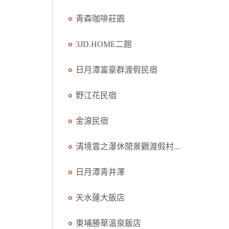
青森咖啡莊園
3JD.HOME二館
日月潭富豪群渡假民宿
野江花民宿
金湶民宿
清境雲之瀑休閒景觀渡假村...
日月潭青井澤
天水蓮大飯店
東埔勝華溫泉飯店