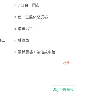
7-11台一門市
台一生態休閒農場
埔里高工
..
林藥局
華秝農場。茶油故事館
更多 »
地圖模式