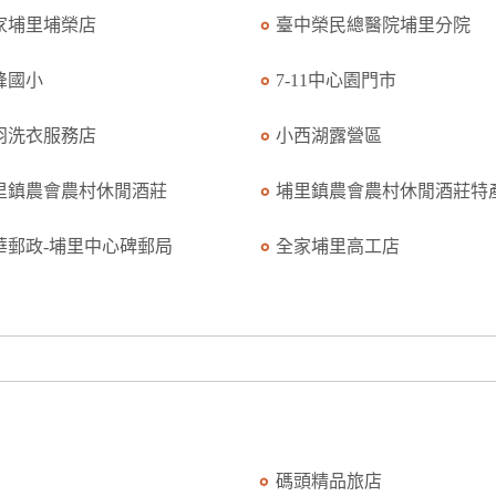
家埔里埔榮店
臺中榮民總醫院埔里分院
峰國小
7-11中心園門市
羽洗衣服務店
小西湖露營區
里鎮農會農村休閒酒莊
埔里鎮農會農村休閒酒莊特產.
華郵政-埔里中心碑郵局
全家埔里高工店
碼頭精品旅店