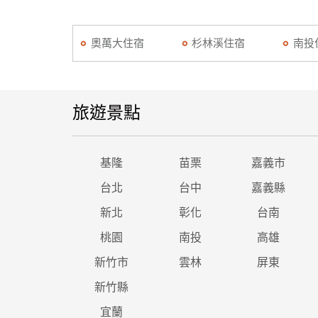
奧萬大住宿
杉林溪住宿
南投
旅遊景點
基隆
苗栗
嘉義市
台北
台中
嘉義縣
新北
彰化
台南
桃園
南投
高雄
新竹市
雲林
屏東
新竹縣
宜蘭