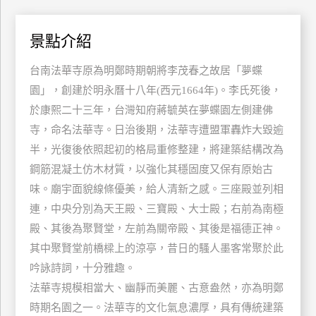
特
色
景點介紹
民
宿
台南法華寺原為明鄭時期朝將李茂春之故居「夢蝶
園」，創建於明永曆十八年(西元1664年)。李氏死後，
於康熙二十三年，台灣知府蔣毓英在夢蝶園左側建佛
全
寺，命名法華寺。日治後期，法華寺遭盟軍轟炸大毀逾
球
半，光復後依照起初的格局重修整建，將建築結構改為
租
車
鋼筋混凝土仿木材質，以強化其穩固度又保有原始古
味。廟宇面貌線條優美，給人清新之感。三座殿並列相
連，中央分別為天王殿、三寶殿、大士殿；右前為南極
網
殿、其後為聚賢堂，左前為關帝殿、其後是福德正神。
紅
其中聚賢堂前橋樑上的涼亭，昔日的騷人墨客常聚於此
帶
你
吟詠詩詞，十分雅趣。
玩
法華寺規模相當大、幽靜而美麗、古意盎然，亦為明鄭
時期名園之一。法華寺的文化氣息濃厚，具有傳統建築