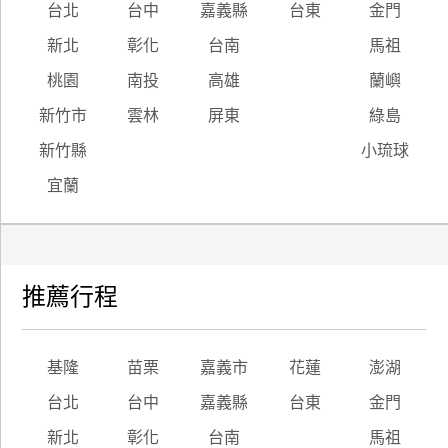
台北
台中
嘉義縣
台東
金門
新北
彰化
台南
馬祖
桃園
南投
高雄
蘭嶼
新竹市
雲林
屏東
綠島
新竹縣
小琉球
宜蘭
推薦行程
基隆
苗栗
嘉義市
花蓮
澎湖
台北
台中
嘉義縣
台東
金門
新北
彰化
台南
馬祖