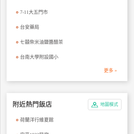
訂
7-11大五門市
房
台安藥局
請
款
七囍柴米油鹽醬醋茶
收
據
台南大學附設國小
合
更多 »
作
提
案
附近熱門飯店
飯
地圖模式
店
合
荷蘭洋行維夏館
作