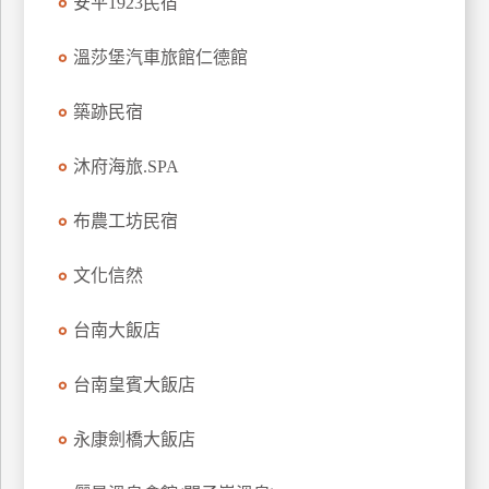
安平1923民宿
廠
溫莎堡汽車旅館仁德館
商
合
築跡民宿
作
沐府海旅.SPA
旅
布農工坊民宿
伴
計
文化信然
劃
台南大飯店
商
品
台南皇賓大飯店
宣
傳
永康劍橋大飯店