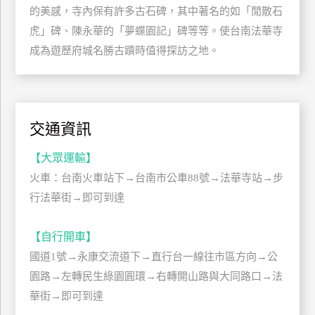
的美感，寺內保有許多古石碑，其中著名的如「閒散石
玩
虎」碑、陳永華的「夢蝶園記」碑等等。使台南法華寺
樂
地
成為遊歷府城名勝古蹟時值得探訪之地。
圖
顧
客
服
交通資訊
務
【大眾運輸】
火車：台南火車站下→台南市公車88號→法華寺站→步
顧
客
行法華街→即可到達
滿
意
【自行開車】
度
國道1號→永康交流道下→直行台一線往市區方向→公
園路→左轉民生綠園圓環→右轉開山路與大同路口→法
華街→即可到達
訂
單