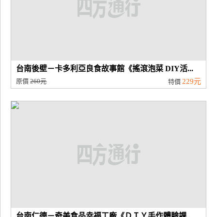
台南後壁－卡多利亞良食故事館《搖滾泡菜 DIY活...
原價
260元
229元
特價
台南仁德－奇美食品幸福工廠《ＤＩＹ手作體驗課...