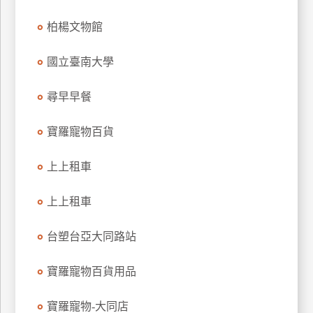
上
柏楊文物館
客
服
國立臺南大學
紅
尋早早餐
利
查
寶羅寵物百貨
詢
上上租車
訂
上上租車
房
Q&A
台塑台亞大同路站
寶羅寵物百貨用品
國
旅
寶羅寵物-大同店
卡