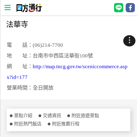
法華寺
四
方
⋮
通
電 話：(06)214-7700
行
地 址：台南市中西區法華街100號
訂
網 址：
http://map.tncg.gov.tw/sceniccommerce.asp
房
x?id=177
營業時間：全日開放
台
灣
訂
房
景點介紹
交通資訊
附近旅遊景點
附近熱門飯店
附近推薦行程
直接跟飯店訂房
HOT