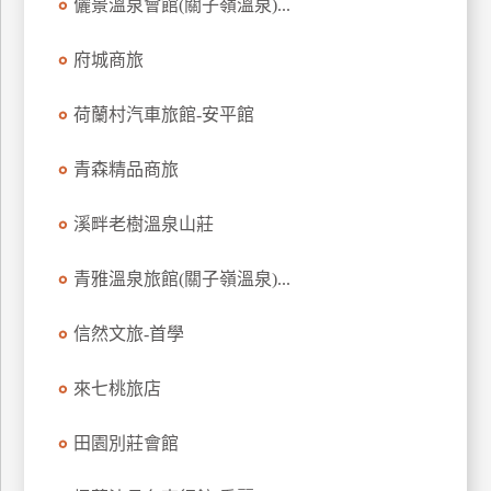
儷景溫泉會館(關子嶺溫泉)...
府城商旅
荷蘭村汽車旅館-安平館
青森精品商旅
溪畔老樹溫泉山莊
青雅溫泉旅館(關子嶺溫泉)...
信然文旅-首學
來七桃旅店
田園別莊會館