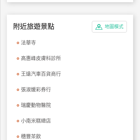
管
理
附近旅遊景點
地圖模式
會
法華寺
員
帳
高惠峰皮膚科診所
戶
王遠汽車百貨商行
客
服
張淑媛彩券行
聯
絡
瑞慶動物醫院
單
小南米糕總店
Line
穗豐茶飲
線