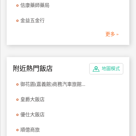
信康藥師藥局
管
理
金益五金行
更多 »
會
員
帳
戶
附近熱門飯店
地圖模式
客
御花園(嘉義館)商務汽車旅館...
服
聯
皇爵大飯店
絡
單
優仕大飯店
Line
順億商旅
線