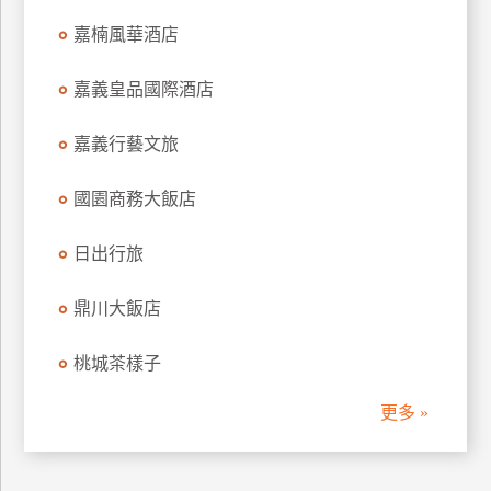
訂
嘉楠風華酒店
房
嘉義皇品國際酒店
請
嘉義行藝文旅
款
收
國園商務大飯店
據
合
日出行旅
作
提
案
鼎川大飯店
桃城茶樣子
飯
店
更多 »
合
作