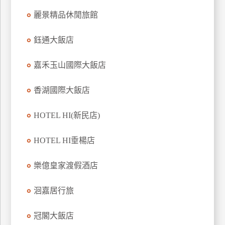
上
麗景精品休閒旅館
客
服
鈺通大飯店
嘉禾玉山國際大飯店
紅
利
香湖國際大飯店
查
詢
HOTEL HI(新民店)
訂
HOTEL HI垂楊店
房
Q&A
樂億皇家渡假酒店
洄嘉居行旅
國
旅
冠閣大飯店
卡