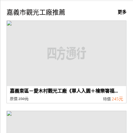
嘉義市觀光工廠推薦
廠
更多
商
合
作
旅
伴
計
劃
嘉義東區－愛木村觀光工廠《單人入園＋檜樂箸福...
商
原價
250元
245元
特價
品
宣
傳