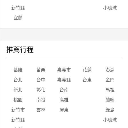
新竹縣
小琉球
宜蘭
推薦行程
基隆
苗栗
嘉義市
花蓮
澎湖
台北
台中
嘉義縣
台東
金門
新北
彰化
台南
馬祖
桃園
南投
高雄
蘭嶼
新竹市
雲林
屏東
綠島
新竹縣
小琉球