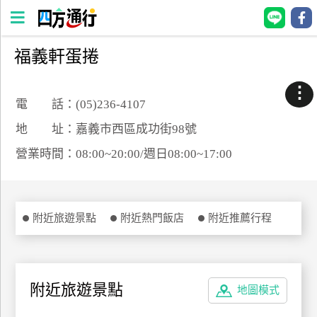
福義軒蛋捲
四
方
⋮
通
電 話：(05)236-4107
行
地 址：嘉義市西區成功街98號
訂
營業時間：08:00~20:00/週日08:00~17:00
房
台
附近旅遊景點
附近熱門飯店
附近推薦行程
灣
訂
房
附近旅遊景點
地圖模式
直接跟飯店訂房
HOT