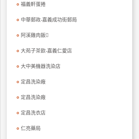
福義軒蛋捲
特
色
中華郵政-嘉義成功街郵局
民
宿
阿溪雞肉飯
大苑子茶飲-嘉義仁愛店
全
球
租
大中美機器洗染店
車
定昌洗染廠
網
定昌洗染廠
紅
帶
定昌洗衣店
你
玩
仁亮藥局