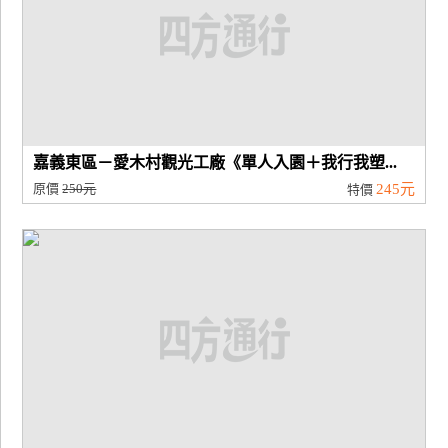
嘉義東區－愛木村觀光工廠《單人入園＋我行我塑...
原價
250元
245元
特價