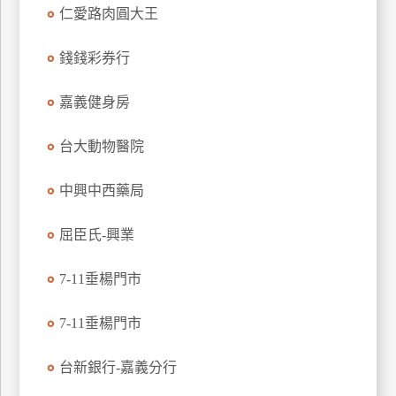
仁愛路肉圓大王
玩
樂
錢錢彩券行
地
圖
嘉義健身房
顧
客
台大動物醫院
服
務
中興中西藥局
顧
屈臣氏-興業
客
滿
7-11垂楊門市
意
度
7-11垂楊門市
台新銀行-嘉義分行
訂
單