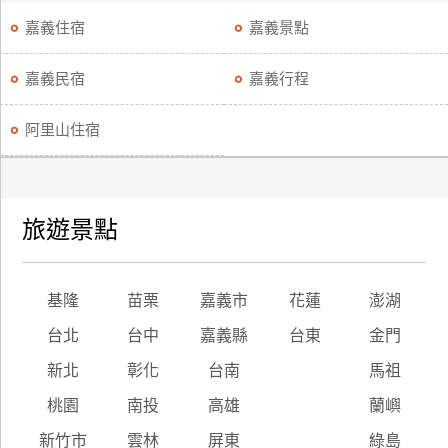
嘉義住宿
嘉義景點
嘉義民宿
嘉義行程
阿里山住宿
旅遊景點
基隆
苗栗
嘉義市
花蓮
澎湖
台北
台中
嘉義縣
台東
金門
新北
彰化
台南
馬祖
桃園
南投
高雄
蘭嶼
新竹市
雲林
屏東
綠島