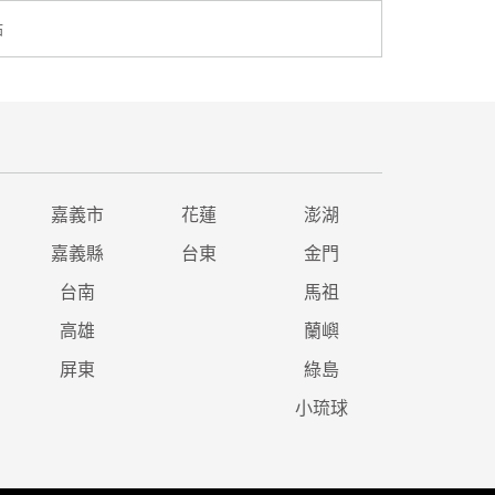
點
嘉義市
花蓮
澎湖
嘉義縣
台東
金門
台南
馬祖
高雄
蘭嶼
屏東
綠島
小琉球