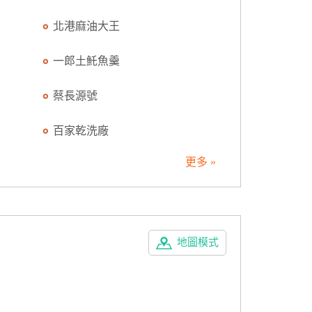
北港麻油大王
一郎土魠魚羹
蔡長源號
百家乾洗廠
更多 »
地圖模式