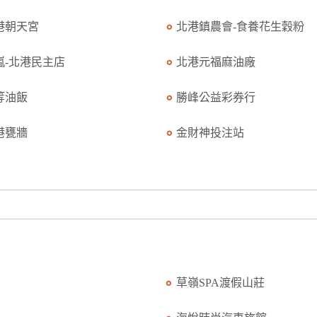
港朝天宮
北港鎮農會-食養花生穀粉
0嵐-北港民主店
北港元福麻油廠
等油飯
勝峰公益彩券行
港甕牆
金財神投注站
草嶺SPA渡假山莊