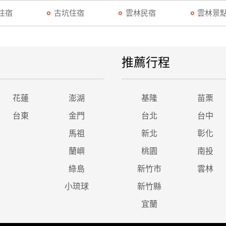
住宿
古坑住宿
雲林民宿
雲林景
推薦行程
花蓮
澎湖
基隆
苗栗
台東
金門
台北
台中
馬祖
新北
彰化
蘭嶼
桃園
南投
綠島
新竹市
雲林
小琉球
新竹縣
宜蘭