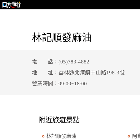
林記順發麻油
電 話：(05)783-4882
地 址：雲林縣北港鎮中山路198-3號
營業時間：09:00~18:00
附近旅遊景點
林記順發麻油
阿