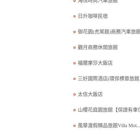
海悅時尚汽車旅館
日升咖啡民宿
御花園(虎尾館)商務汽車旅館.
觀月商務休閒旅館
福爾摩莎大飯店
三好國際酒店(環保標章旅館..
太信大飯店
山櫻花庭園旅館【保證有車位.
風華渡假精品旅館Villa Mot..