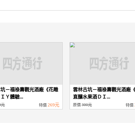
古坑－福祿壽觀光酒廠《花雕
雲林古坑－福祿壽觀光酒廠
ＩＹ體驗...
直釀水果酒ＤＩ...
0元
269元
原價
300元
特價
特價