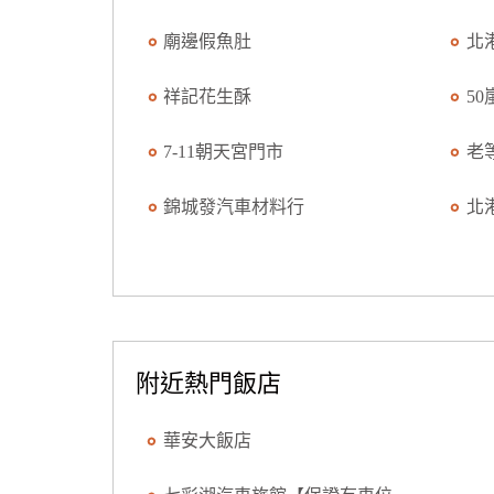
廟邊假魚肚
北
祥記花生酥
5
7-11朝天宮門市
老
錦城發汽車材料行
北
附近熱門飯店
華安大飯店