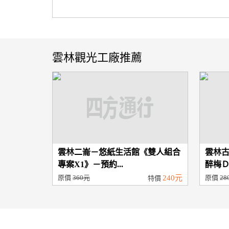
雲林觀光工廠推薦
雲林二崙－悠紙生活館《雙人組合
雲林
專案X1》－預約...
醉梅Ｄ
原價
360元
240元
原價
28
特價