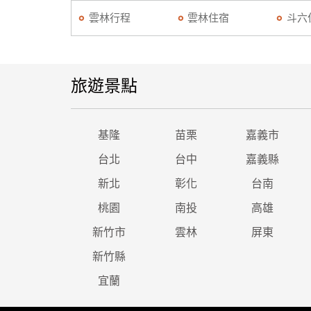
雲林行程
雲林住宿
斗六
旅遊景點
基隆
苗栗
嘉義市
台北
台中
嘉義縣
新北
彰化
台南
桃園
南投
高雄
新竹市
雲林
屏東
新竹縣
宜蘭