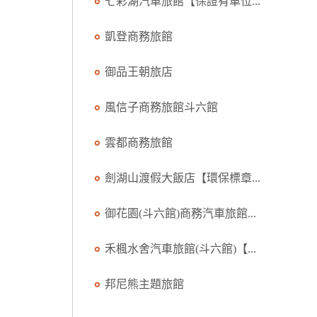
七彩湖汽車旅館【保證有車位...
凱登商務旅館
御品王朝旅店
風信子商務旅館斗六館
雲都商務旅館
劍湖山渡假大飯店【環保標章...
御花園(斗六館)商務汽車旅館...
禾楓水舍汽車旅館(斗六館)【...
邦尼熊主題旅館