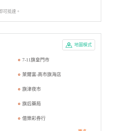
即可抵達。
地圖模式
7-11旗皇門市
萊爾富-高市旗海店
旗津夜市
旗后藥局
億樂彩券行