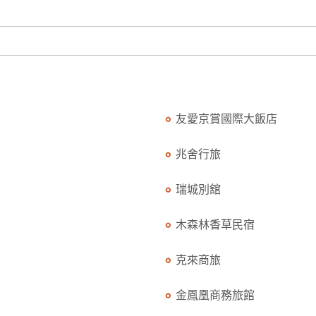
友愛京賞國際大飯店
兆舍行旅
瑞城別舘
木森林香草民宿
克來商旅
金鳳凰商務旅館