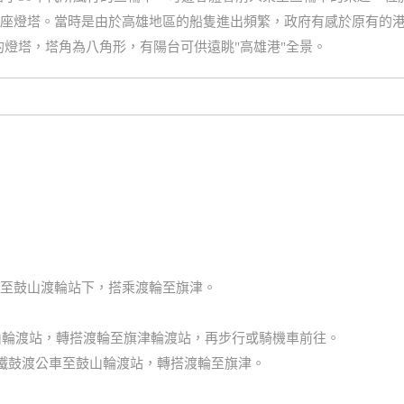
第二座燈塔。當時是由於高雄地區的船隻進出頻繁，政府有感於原有的
燈塔，塔角為八角形，有陽台可供遠眺"高雄港"全景。
線至鼓山渡輪站下，搭乘渡輪至旗津。
鼓山輪渡站，轉搭渡輪至旗津輪渡站，再步行或騎機車前往。
高鐵鼓渡公車至鼓山輪渡站，轉搭渡輪至旗津。