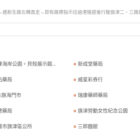
路→遇新生路左轉直走→即有路標指示往過港隧道後行駛旗津二、三路
津海岸公園。貝殼展示館...
新成堂藥局
佑藥局
威星彩券行
11旗海門市
瑞康藥師藥局
德藥局
旗津勞動女性紀念公園
雄市旗津區公所
三郎麵館