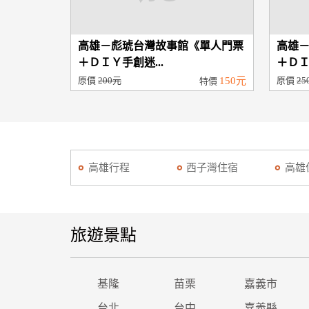
高雄－彪琥台灣故事館《單人門票
高雄
＋ＤＩＹ手創迷...
＋ＤＩ
原價
200元
150元
原價
25
特價
高雄行程
西子灣住宿
高雄
旅遊景點
基隆
苗栗
嘉義市
台北
台中
嘉義縣