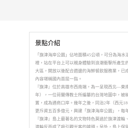
景點介紹
「旗津海岸公園」佔地面積45公頃，可分為海水
裡，站在平台上可以親身體驗到浪潮衝擊所產生
大區，開放以後配合週邊的海鮮餐飲服務業，已
內容堪稱國內首屈一指。
『旗津』位於高雄市西南端，為一呈現西北—東南
年），一位荷蘭傳教士所編纂的台灣地圖中，被稱為
置，成為通商口岸。幾年之後，同治2年（西元18
更斥資五百多億元，興建「旗津海岸公園」，每
『旗津』島上最著名的文物特色莫過於旗津渡輪
渡輪反而成了吸引觀光客的噱頭。另外，島上保