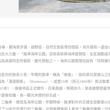
浴場、觀海景步道、越野區、自然生態區等四個區。另外還有一處由
的巨大力量。「旗津海岸公園」目前為新興海岸遊憩區，全區規劃成
成為高雄特定的餐飲、觀光景點之一。海岸公園管理站設有『貝殼展
走向的狹長小島。早期的旗津，稱為「旗後」，指的是位居旗山之後的
「漢德那斯」（Hanternas）。咸豐10年（西元1860年）英
63年），旗後地區正式開市，百業鼎盛，熱鬧非凡，是高雄開發最早的
年遊客如織，為一觀光休憩的好去處。
、三輪車、燈塔及海岸公園。早期時候，旗津對外的交通全部都是以
留了50年代所風行的三輪車，可遊客體會前人乘坐三輪車的樂趣。位