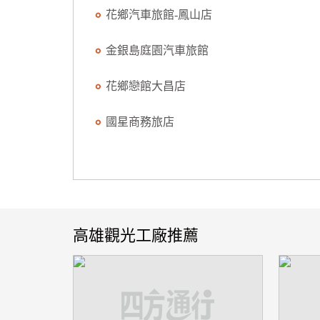
花鄉汽車旅館-鳳山店
金銀島庭園汽車旅館
花鄉戀館大昌店
國星商務旅店
高雄觀光工廠推薦