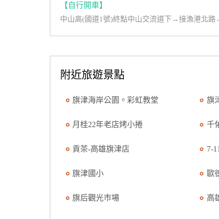
【自行開車】
中山高(國道1號)終點中山交流道下→接漁港北
附近旅遊景點
旗津海岸公園。彩虹教堂
旗
月桂22年老店烤小捲
千
貢茶-高雄旗津店
7-
旗津國小
歐
旗后觀光巿場
高