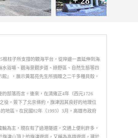
+ 28
15根柱子所支撐的觀海平台，從岸邊一直延伸到海
海水浴場、觀海景觀步道、綠野區、自然生態等四
示館』，展示黃葛亮先生所捐贈之二千多種貝殼，
部落而言。後來，在清雍正4年（西元1726
法聯軍之役，簽下了北京條約，旗津因其良好的地理位
地區。在民國82年（1993）3月，高雄市政府
渡輪為主，現在有了過港隧道，交通上便利許多，
於旗津山頂上的旗津燈塔，又稱為高雄燈塔，建於