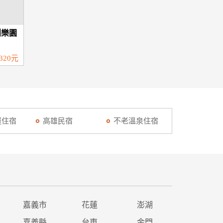
創樂園
320元
運住宿
高雄民宿
不老溫泉住宿
嘉義市
花蓮
澎湖
嘉義縣
台東
金門