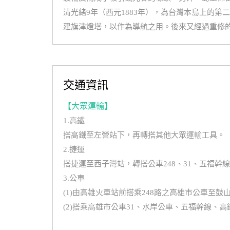
清光緒9年（西元1883年），為台灣本島上的
建旗津燈塔，以作為導航之用。後來又經過重修的
交通資訊
【大眾運輸】
1.高鐵
搭高鐵至左營站下，再轉搭其他大眾運輸工具。
2.捷運
搭捷運至西子灣站，轉搭公車248、31、五福幹
3.公車
(1)由高雄火車站前搭乘248路之高雄市公車至
(2)搭乘高雄市公車31、水岸公車、五福幹線、