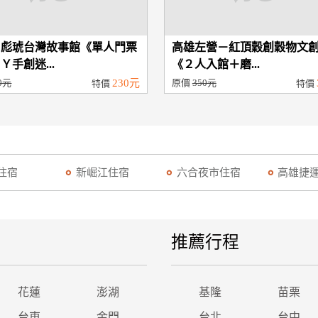
－彪琥台灣故事館《單人門票
高雄左營－紅頂穀創穀物文
Ｙ手創迷...
《２人入館＋磨...
0元
230元
原價
350元
特價
特價
住宿
新崛江住宿
六合夜市住宿
高雄捷
推薦行程
花蓮
澎湖
基隆
苗栗
台東
金門
台北
台中