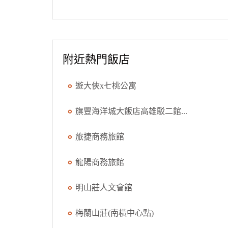
附近熱門飯店
遊大俠x七桃公寓
旗豐海洋城大飯店高雄駁二館...
旅捷商務旅館
龍陽商務旅館
明山莊人文會館
梅蘭山莊(南橫中心點)