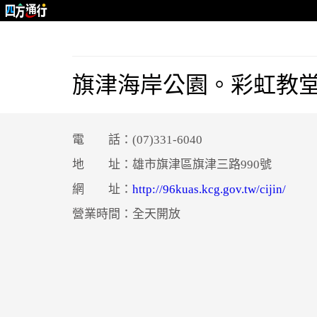
旗津海岸公園。彩虹教
電 話：(07)331-6040
地 址：雄市旗津區旗津三路990號
網 址：
http://96kuas.kcg.gov.tw/cijin/
營業時間：全天開放