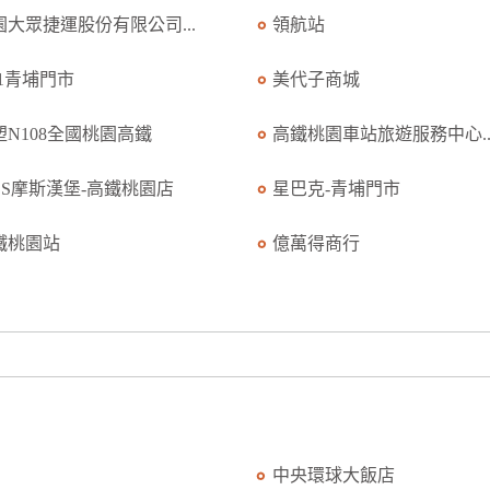
園大眾捷運股份有限公司...
領航站
11青埔門市
美代子商城
塑N108全國桃園高鐵
高鐵桃園車站旅遊服務中心..
OS摩斯漢堡-高鐵桃園店
星巴克-青埔門市
鐵桃園站
億萬得商行
中央環球大飯店