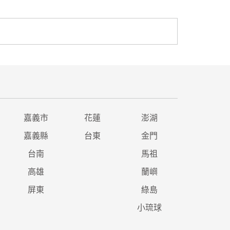
嘉義市
花蓮
澎湖
嘉義縣
台東
金門
台南
馬祖
高雄
蘭嶼
屏東
綠島
小琉球