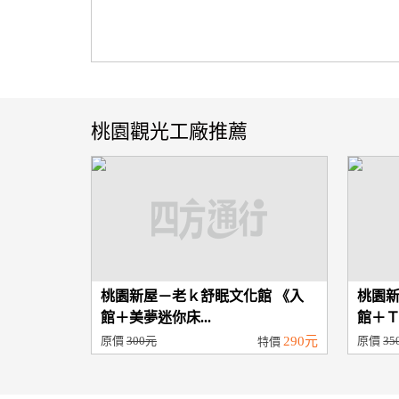
桃園觀光工廠推薦
桃園新屋－老ｋ舒眠文化館 《入
桃園新
館＋美夢迷你床...
館＋Ｔ
原價
300元
290元
原價
35
特價