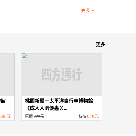
更多 »
更多
物館
桃園新屋－太平洋自行車博物館
《成人入園優惠Ｘ...
580元
原價
900元
870元
特價