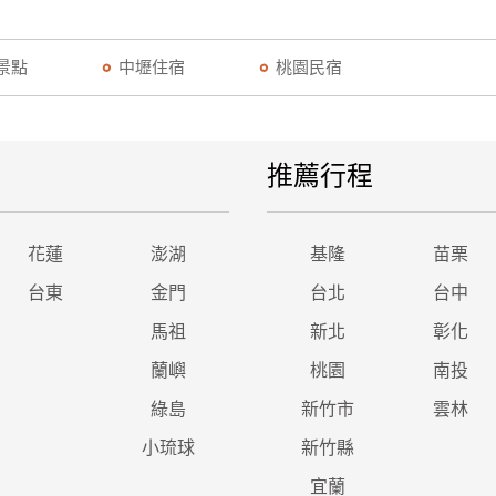
景點
中壢住宿
桃園民宿
推薦行程
花蓮
澎湖
基隆
苗栗
台東
金門
台北
台中
馬祖
新北
彰化
蘭嶼
桃園
南投
綠島
新竹市
雲林
小琉球
新竹縣
宜蘭