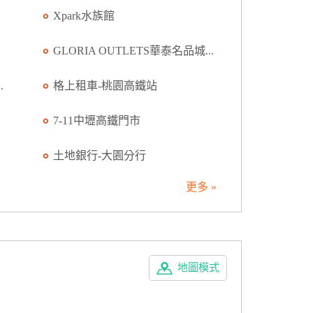
Xpark水族館
GLORIA OUTLETS華泰名品城...
.
格上租車-桃園高鐵站
7-11中壢高鐵門市
土地銀行-大園分行
更多 »
地圖模式