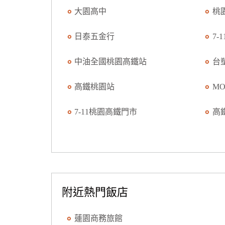
大園高中
桃
日泰五金行
7-
中油全國桃園高鐵站
台
高鐵桃園站
M
7-11桃園高鐵門市
高
附近熱門飯店
蓮園商務旅館