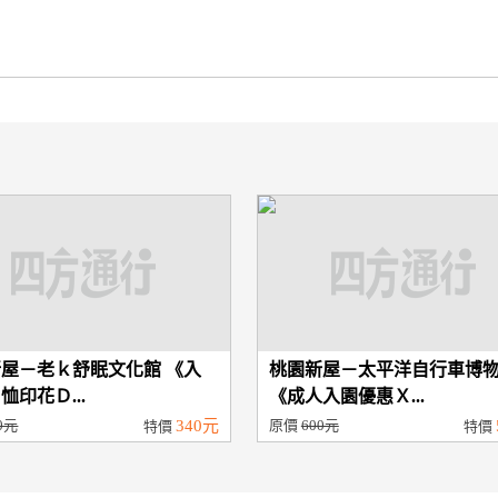
屋－老ｋ舒眠文化館 《入
桃園新屋－太平洋自行車博
恤印花Ｄ...
《成人入園優惠Ｘ...
0元
340元
原價
600元
特價
特價