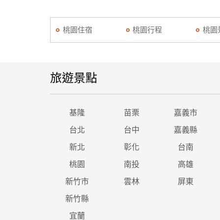
桃園住宿
桃園行程
桃園
旅遊景點
基隆
苗栗
嘉義市
台北
台中
嘉義縣
新北
彰化
台南
桃園
南投
高雄
新竹市
雲林
屏東
新竹縣
宜蘭