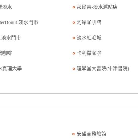
運淡水
萊爾富-淡水滬站店
sterDonut-淡水門市
河岸咖啡館
11淡水門市
淡水紅毛城
鴉咖啡
卡利撒咖啡
水真理大學
理學堂大書院(牛津書院)
安盛商務旅館