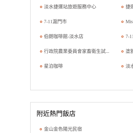
淡水捷運站旅遊服務中心
捷
7-11滬門市
Mi
伯朗咖啡館-淡水店
7-
行政院農業委員會家畜衛生試...
塗
星泊咖啡
淡
附近熱門飯店
金山金色陽光民宿