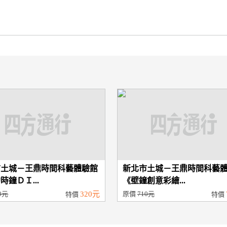
市土城－王鼎時間科藝體驗館
新北市土城－王鼎時間科藝
時鐘ＤＩ...
《壁鐘創意彩繪...
0元
320元
原價
710元
特價
特價