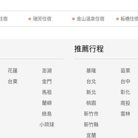
住宿
瑞芳住宿
金山溫泉住宿
板橋住
推薦行程
花蓮
澎湖
基隆
苗栗
台東
金門
台北
台中
馬祖
新北
彰化
蘭嶼
桃園
南投
綠島
新竹市
雲林
小琉球
新竹縣
宜蘭