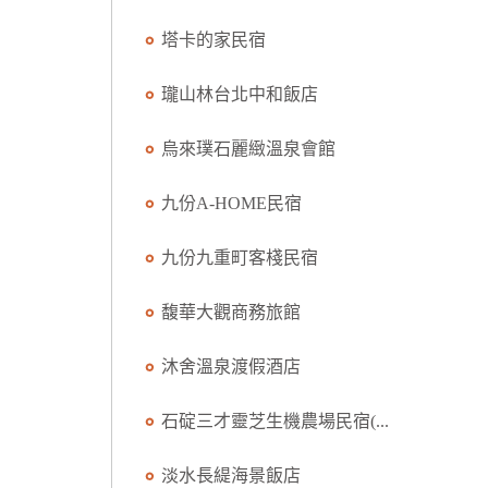
塔卡的家民宿
瓏山林台北中和飯店
烏來璞石麗緻溫泉會館
九份A-HOME民宿
九份九重町客棧民宿
馥華大觀商務旅館
沐舍溫泉渡假酒店
石碇三才靈芝生機農場民宿(...
淡水長緹海景飯店