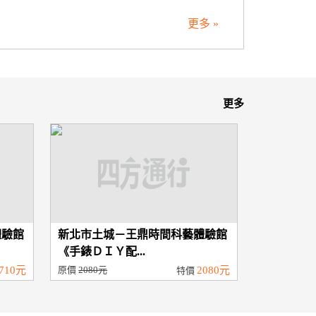
更多 »
更多
體驗館
新北市土城－王鼎時間科藝體驗館
《手錶ＤＩＹ配...
710元
原價
2080元
2080元
特價