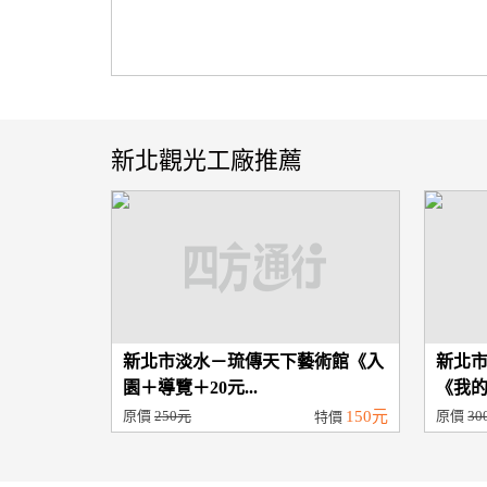
新北觀光工廠推薦
新北市淡水－琉傳天下藝術館《入
新北
園＋導覽＋20元...
《我的
原價
250元
150元
原價
30
特價