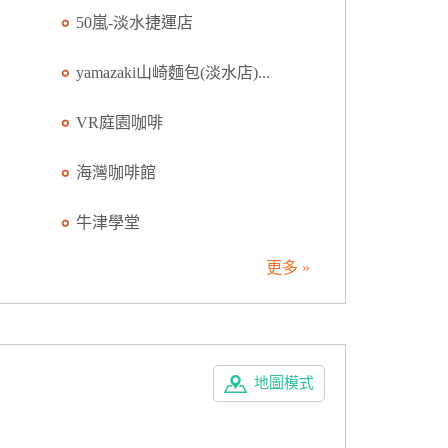
50嵐-淡水捷運店
yamazaki山崎麵包(淡水店)...
VR庭園咖啡
海灣咖啡館
牛津學堂
更多 »
地圖模式