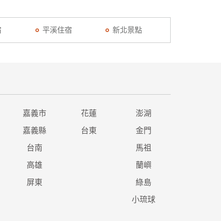
宿
平溪住宿
新北景點
嘉義市
花蓮
澎湖
嘉義縣
台東
金門
台南
馬祖
高雄
蘭嶼
屏東
綠島
小琉球