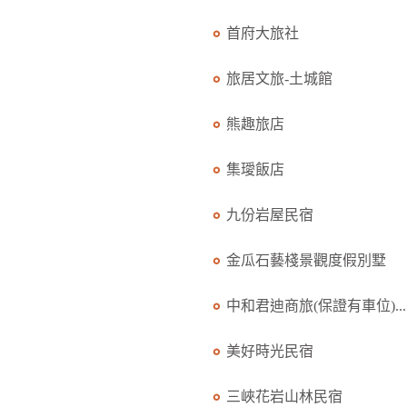
首府大旅社
旅居文旅-土城館
熊趣旅店
集璦飯店
九份岩屋民宿
金瓜石藝棧景觀度假別墅
中和君迪商旅(保證有車位)...
美好時光民宿
三峽花岩山林民宿