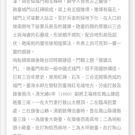
渾，與宏偉城門相互輝映，頗令人發思古之幽情。
玩
砲臺城門以紅磚砌成，其上有五個雉堞，雉堞有窺孔，
樂
城門上可容數人站立。至於兵舍則採地下化，在入口斜
地
坡兩側地下設置兵房及貯藏庫。砲臺四周的厚牆以三合
圖
土與海邊的石疊成，形狀頗不規則，配合地形高低起
顧
伏，砲座前的牆垣使用版築法，外表上尚可見到一層一
客
層的痕跡。
服
務
哨船頭與旗後砲台同時期建造，門額上題「雄鎮北
門」，砲臺門有如一般中國式城門，但不用圓拱構造。
已有三百年歷史，是用紅磚、石灰、三合泥砌築而成的
顧
客
城門，臺灣水師左營駐劄臺灣紅毛城地方，分設打鼓及
滿
旗後兩汛。清光緒6年（1880）副將王福祿在鳳山建造
意
砲臺三座，一在大竹里打鼓山大棚頂，二在臨海扼要
度
處，三在旗後山巔。清劉銘傳治臺時，曾在鳳山縣建砲
臺三座，一為旗後大砲臺，在旗後西南高地；二為哨船
訂
頭小砲臺，在打狗街西南地，三為大坪砲臺，在打狗山
單