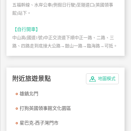
五福幹線、水岸公車(例假日行駛)至隧道口(英國領事
上
客
館)站下。
服
【自行開車】
中山高(國道1號)中正交流道下順中正一路、二路、三
紅
路、四路走到底接大公路→鼓山一路→臨海路→可抵。
利
查
詢
附近旅遊景點
地圖模式
訂
房
雄鎮北門
Q&A
打狗英國領事館文化園區
國
旅
星巴克-西子灣門市
卡