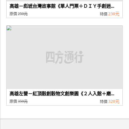
高雄－彪琥台灣故事館《單人門票＋ＤＩＹ手創迷...
原價
250元
230元
特價
高雄左營－紅頂穀創穀物文創樂園《２人入館＋磨...
原價
350元
320元
特價