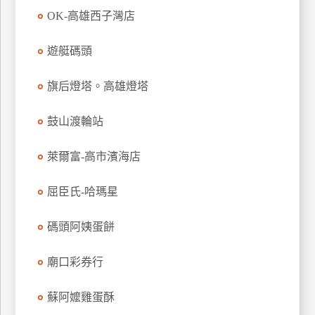
訂
OK-高雄西子灣店
房
遊艇碼頭
請
旗后燈塔。高雄燈塔
款
收
鼓山渡輪站
據
萊爾富-高市濱海店
合
作
提
屈臣氏-哈瑪星
案
碼頭阿姨蛋餅
飯
店
廟口彩券行
合
作
蘇阿嬤雞蛋酥