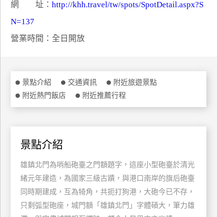
網 址：
http://khh.travel/tw/spots/SpotDetail.aspx?S
特
N=137
色
民
營業時間：全日開放
宿
全
景點介紹
交通資訊
附近旅遊景點
球
附近熱門飯店
附近推薦行程
租
車
景點介紹
網
紅
雄鎮北門為哨船砲臺之門額題字，這座小型砲臺於清光
帶
緒元年建造，為國家三級古蹟，與港口南岸的旗后砲臺
你
同時期建成，互為犄角，共扼打狗港，大砲今已不存，
玩
只剩弧型砲座，城門額「雄鎮北門」字體碩大，筆力雄