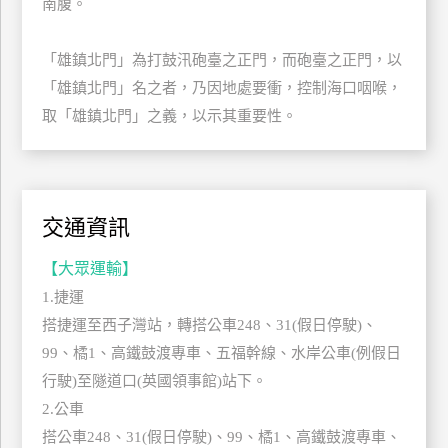
南腹。
管
理
「雄鎮北門」為打鼓汛砲臺之正門，而砲臺之正門，以
「雄鎮北門」名之者，乃因地處要衝，控制海口咽喉，
會
取「雄鎮北門」之義，以示其重要性。
員
帳
戶
交通資訊
客
【大眾運輸】
服
1.捷運
聯
搭捷運至西子灣站，轉搭公車248、31(假日停駛)、
絡
單
99、橘1、高鐵鼓渡專車、五福幹線、水岸公車(例假日
行駛)至隧道口(英國領事館)站下。
2.公車
Line
搭公車248、31(假日停駛)、99、橘1、高鐵鼓渡專車、
線