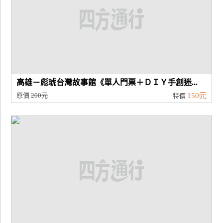
高雄－彪琥台灣故事館《單人門票＋ＤＩＹ手創迷...
原價
200元
150元
特價