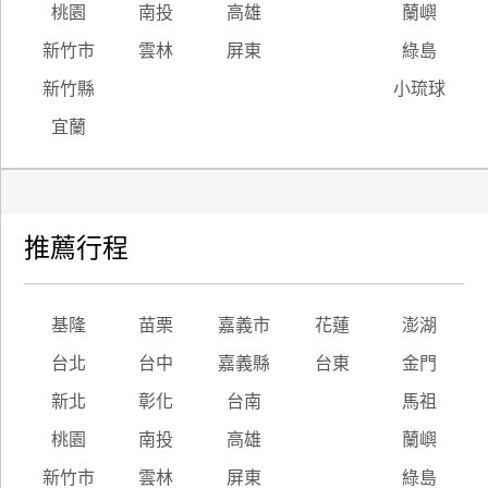
桃園
南投
高雄
蘭嶼
新竹市
雲林
屏東
綠島
新竹縣
小琉球
宜蘭
推薦行程
基隆
苗栗
嘉義市
花蓮
澎湖
台北
台中
嘉義縣
台東
金門
新北
彰化
台南
馬祖
桃園
南投
高雄
蘭嶼
新竹市
雲林
屏東
綠島