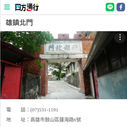
雄鎮北門
四
方
⋮
通
行
訂
房
台
灣
訂
房
電 話：(07)531-1191
直接跟飯店訂房
HOT
地 址：高雄市鼓山區蓮海路6號