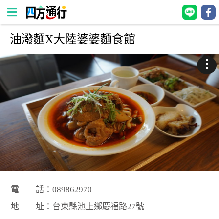
油潑麵X大陸婆婆麵食館
四
方
⋮
通
行
訂
房
台
灣
訂
房
電 話：089862970
直接跟飯店訂房
HOT
地 址：台東縣池上鄉慶福路27號