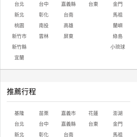
台北
台中
嘉義縣
台東
金門
新北
彰化
台南
馬祖
桃園
南投
高雄
蘭嶼
新竹市
雲林
屏東
綠島
新竹縣
小琉球
宜蘭
推薦行程
基隆
苗栗
嘉義市
花蓮
澎湖
台北
台中
嘉義縣
台東
金門
新北
彰化
台南
馬祖