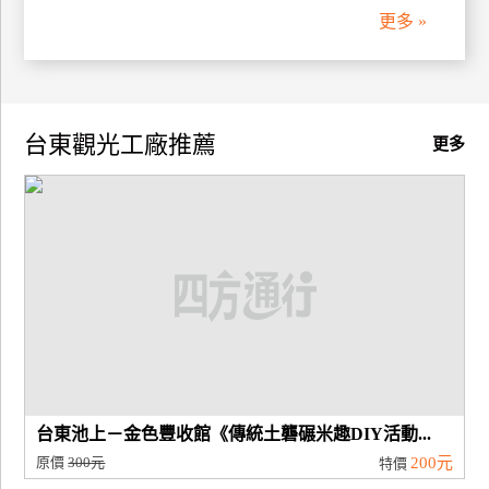
更多 »
台東觀光工廠推薦
更多
台東池上－金色豐收館《傳統土礱碾米趣DIY活動...
原價
300元
200元
特價