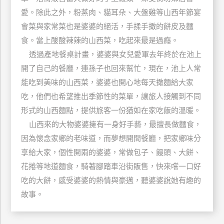
玩
愛。除此之外，粉蒸肉、貓耳朵、大盤雞等山西年節宴
樂
會菜與家常菜也是婆婆的絕活，手揉手撖的餅皮及麵
地
食。當上酸酸辣辣的山西菜，吃起來最是過癮。
圖
透過產地餐桌計畫，婆婆與女兒愛軍去年終於在池上
顧
開了自己的餐廳，連孫子也回來幫忙，現在，池上人常
客
能吃到美味的山西菜，婆婆也開心地每天撖麵給大家
服
務
吃，他們也希望推出季節性的菜單，讓旅人接觸到不同
形式的山西麵點，提供旅客一份猶如在家吃飯的溫暖。
山西來的大物婆婆擁有一身好手藝，最擅長做麵食，
顧
因為懷念家鄉的老味道，而夢想開間餐廳，把家鄉味分
客
滿
享給大家，個性開兩的婆婆，常做包子、饅頭、大餅、
意
花捲等地道麵食，騎著腳踏車沿街販售，快來嚐一口好
度
吃的大餅，感受婆婆的熱情與豪邁，聽婆婆說她有趣的
故事。
訂
單