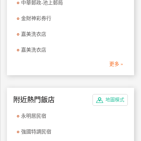
中華郵政-池上郵局
訂
房
金財神彩券行
嘉美洗衣店
請
款
嘉美洗衣店
收
據
更多 »
合
作
提
案
附近熱門飯店
地圖模式
飯
永明居民宿
店
合
強國特調民宿
作