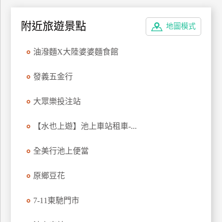
管
理
附近旅遊景點
地圖模式
油潑麵X大陸婆婆麵食館
會
員
發義五金行
帳
戶
大眾樂投注站
【水也上遊】池上車站租車-...
客
服
聯
全美行池上便當
絡
單
原鄉豆花
7-11東馳門市
Line
線