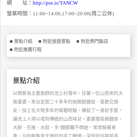
網 址：
http://pse.is/TANCW
特
營業時間：11:00~14:00,17:00~20:00(周二公休)
色
民
宿
景點介紹
附近旅遊景點
附近熱門飯店
附近推薦行程
全
球
租
車
景點介紹
以閩客為主要族群的池上村落中，住著一位山西來的大
網
紅
陸婆婆，來台定居二十多年的她開朗健談、喜歡交朋
帶
友，加上在大陸多年的餐廳經驗，練就了一身好手藝，
你
讓池上人得以嚐到傳統的山西味兒。婆婆擅長做麵食，
玩
大餅、花捲、水餃、手?麵都難不倒她，常常騎著單
車，沿街販售當天做好的手工鰻頭，深受街坊鄰居喜