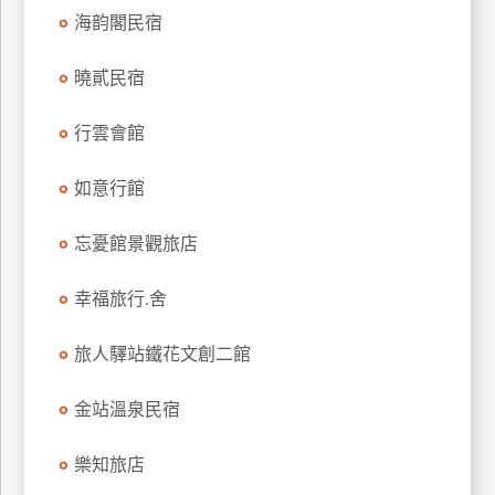
海韵閣民宿
廠
商
曉貳民宿
合
作
行雲會館
如意行館
旅
伴
忘憂館景觀旅店
計
劃
幸福旅行.舍
旅人驛站鐵花文創二館
商
品
宣
金站溫泉民宿
傳
樂知旅店