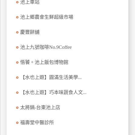
池上車站
上
客
池上鄉農會生鮮超級市場
服
慶豐餅舖
紅
池上九號咖啡No.9Coffee
利
查
悟饕。池上飯包博物館
詢
【水也上遊】圓滿生活美學...
訂
房
【水也上遊】巧本味蔬食人文...
Q&A
太將鍋-台東池上店
國
福壽堂中醫診所
旅
卡