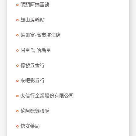
碼頭阿姨蛋餅
玩
樂
鼓山渡輪站
地
圖
萊爾富-高市濱海店
顧
客
屈臣氏-哈瑪星
服
務
德發五金行
顧
來吧彩券行
客
滿
太信行企業股份有限公司
意
度
蘇阿嬤雞蛋酥
快安藥局
訂
單