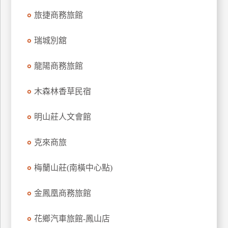
上
旅捷商務旅館
客
服
瑞城別舘
龍陽商務旅館
紅
利
木森林香草民宿
查
詢
明山莊人文會館
訂
克來商旅
房
Q&A
梅蘭山莊(南橫中心點)
金鳳凰商務旅館
國
旅
花鄉汽車旅館-鳳山店
卡