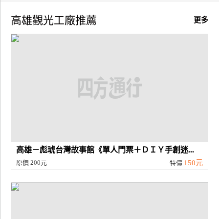
高雄觀光工廠推薦
廠
更多
商
合
作
旅
伴
計
劃
高雄－彪琥台灣故事館《單人門票＋ＤＩＹ手創迷...
商
原價
200元
150元
特價
品
宣
傳