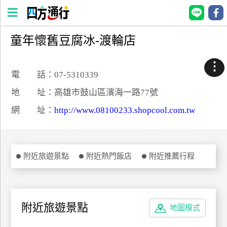
童年懷舊豆腐冰-渡輪店
四
方
⋮
通
電 話：07-5310339
行
地 址：高雄市鼓山區濱海一路77號
訂
網 址：
http://www.08100233.shopcool.com.tw
房
台
附近旅遊景點
附近熱門飯店
附近推薦行程
灣
訂
房
附近旅遊景點
地圖模式
直接跟飯店訂房
HOT