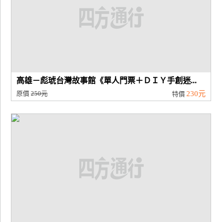
高雄－彪琥台灣故事館《單人門票＋ＤＩＹ手創迷...
原價
250元
230元
特價