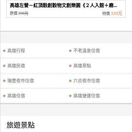
高雄左營－紅頂穀創穀物文創樂園《２人入館＋磨...
原價
350元
320元
特價
高雄行程
不老溫泉住宿
高雄民宿
高雄景點
瑞豐夜市住宿
六合夜市住宿
高雄住宿
高雄捷運住宿
旅遊景點