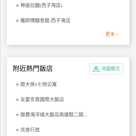
神座拉麵(西子灣店)
管
理
羅師傅麵食館-西子灣店
更多 »
會
員
帳
戶
附近熱門飯店
地圖模式
客
遊大俠x七桃公寓
服
聯
友愛京賞國際大飯店
絡
單
旗豐海洋城大飯店高雄駁二館...
Line
兆舍行旅
線