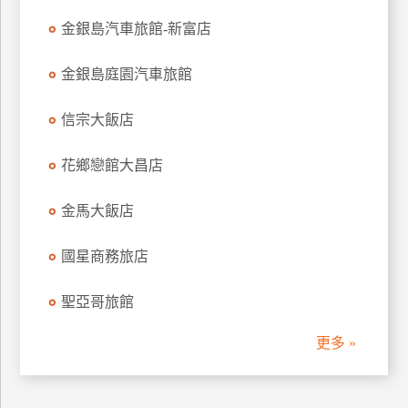
訂
金銀島汽車旅館-新富店
房
金銀島庭園汽車旅館
請
信宗大飯店
款
收
花鄉戀館大昌店
據
合
金馬大飯店
作
提
案
國星商務旅店
聖亞哥旅館
飯
店
更多 »
合
作