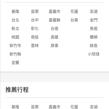
基隆
苗栗
嘉義市
花蓮
澎湖
台北
台中
嘉義縣
台東
金門
新北
彰化
台南
馬祖
桃園
南投
高雄
蘭嶼
新竹市
雲林
屏東
綠島
新竹縣
小琉球
宜蘭
推薦行程
基隆
苗栗
嘉義市
花蓮
澎湖