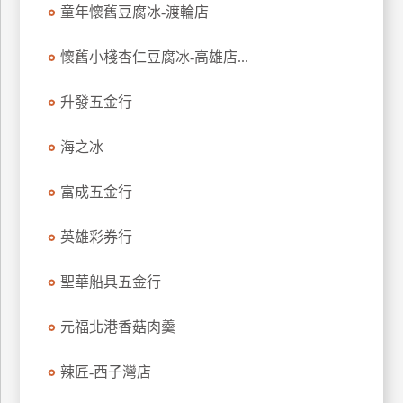
童年懷舊豆腐冰-渡輪店
特
色
懷舊小棧杏仁豆腐冰-高雄店...
民
宿
升發五金行
海之冰
全
球
租
富成五金行
車
英雄彩券行
網
聖華船具五金行
紅
帶
元福北港香菇肉羹
你
玩
辣匠-西子灣店