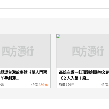
－彪琥台灣故事館《單人門票
高雄左營－紅頂穀創穀物文
Ｙ手創迷...
《２人入館＋磨...
0元
230元
原價
350元
特價
特價