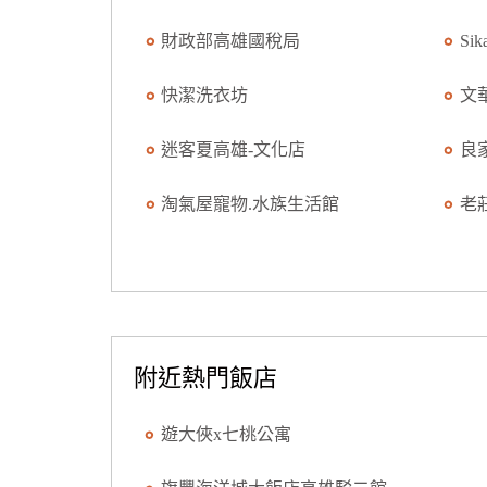
財政部高雄國稅局
Si
快潔洗衣坊
文
迷客夏高雄-文化店
良
淘氣屋寵物.水族生活館
老
附近熱門飯店
遊大俠x七桃公寓