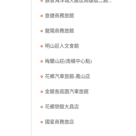
旗豐海洋城大飯店高雄駁二館...
旅捷商務旅館
龍陽商務旅館
明山莊人文會館
梅蘭山莊(南橫中心點)
花鄉汽車旅館-鳳山店
金銀島庭園汽車旅館
花鄉戀館大昌店
國星商務旅店