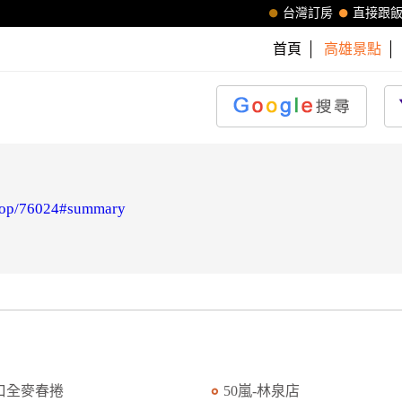
台灣訂房
直接跟
首頁
高雄景點
/shop/76024#summary
口全麥春捲
50嵐-林泉店