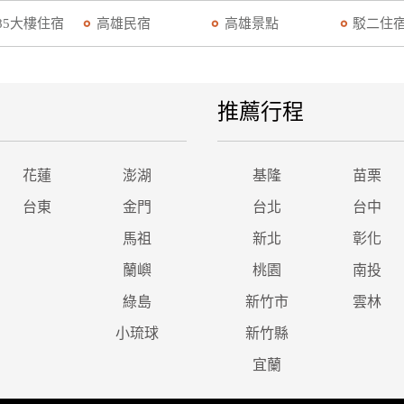
85大樓住宿
高雄民宿
高雄景點
駁二住
推薦行程
花蓮
澎湖
基隆
苗栗
台東
金門
台北
台中
馬祖
新北
彰化
蘭嶼
桃園
南投
綠島
新竹市
雲林
小琉球
新竹縣
宜蘭