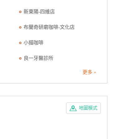
新東陽-四維店
布蘭奇研磨咖啡-文化店
小描咖啡
良一牙醫診所
更多 »
地圖模式