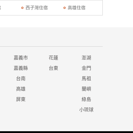
宿
西子灣住宿
高雄住宿
嘉義市
花蓮
澎湖
嘉義縣
台東
金門
台南
馬祖
高雄
蘭嶼
屏東
綠島
小琉球