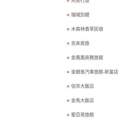
兆舍行旅
瑞城別舘
木森林香草民宿
克來商旅
金鳳凰商務旅館
金銀島汽車旅館-新富店
信宗大飯店
金馬大飯店
聖亞哥旅館