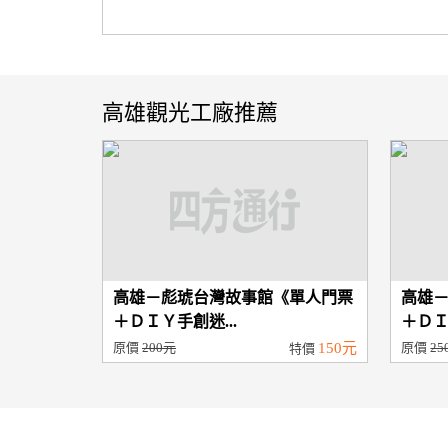
高雄觀光工廠推薦
高雄－彪琥台灣故事館《單人門票
高雄
＋ＤＩＹ手創迷...
＋ＤＩ
原價
200元
150元
原價
25
特價