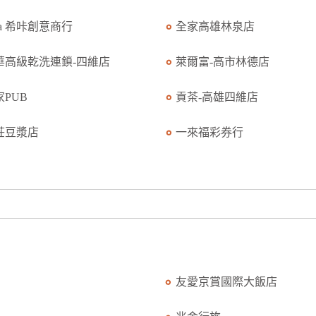
ka 希咔創意商行
全家高雄林泉店
華高級乾洗連鎖-四維店
萊爾富-高市林德店
家PUB
貢茶-高雄四維店
莊豆漿店
一來福彩券行
友愛京賞國際大飯店