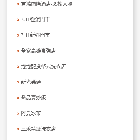
君鴻國際酒店-39樓大廳
訂
房
7-11強泥門市
7-11新強門市
請
款
收
全家高雄東強店
據
泡泡龍投幣式洗衣店
合
作
新光碼頭
提
案
喬品賣炒飯
飯
阿曼冰茶
店
合
三禾精緻洗衣店
作