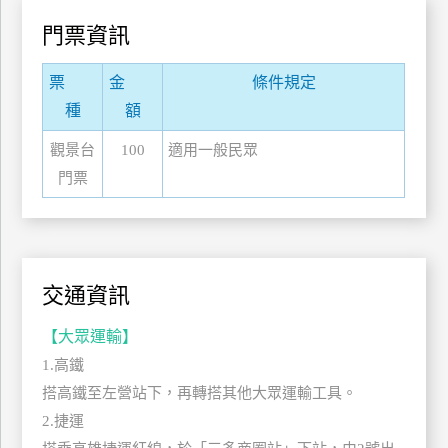
管
門票資訊
理
票
金
條件規定
種
額
會
員
觀景台
100
適用一般民眾
帳
門票
戶
客
服
交通資訊
聯
絡
【大眾運輸】
單
1.高鐵
搭高鐵至左營站下，再轉搭其他大眾運輸工具。
Line
2.捷運
線