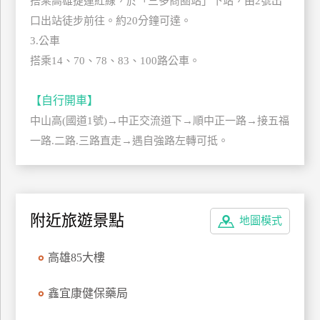
搭乘高雄捷運紅線，於「三多商圈站」下站，由2號出
上
口出站徒步前往。約20分鐘可達。
客
3.公車
服
搭乘14、70、78、83、100路公車。
紅
【自行開車】
利
中山高(國道1號)→中正交流道下→順中正一路→接五福
查
一路.二路.三路直走→遇自強路左轉可抵。
詢
訂
房
附近旅遊景點
地圖模式
Q&A
高雄85大樓
國
鑫宜康健保藥局
旅
卡