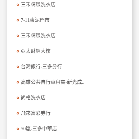
三禾精緻洗衣店
廠
商
7-11東泥門市
合
作
三禾精緻洗衣店
亞太財經大樓
旅
伴
台灣銀行-三多分行
計
劃
高雄公共自行車租賃-新光成...
尚格洗衣店
商
品
飛來富彩券行
宣
傳
50嵐-三多中華店