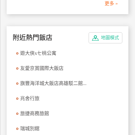
更多 »
附近熱門飯店
地圖模式
遊大俠x七桃公寓
友愛京賞國際大飯店
旗豐海洋城大飯店高雄駁二館...
兆舍行旅
旅捷商務旅館
瑞城別舘