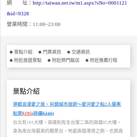
網 址：
http://taiwan.net.tw/m1.aspx?sNo=0001121
特
&id=9328
色
民
營業時間：11:00~23:00
宿
全
景點介紹
門票資訊
交通資訊
球
附近旅遊景點
附近熱門飯店
附近推薦行程
租
車
景點介紹
網
紅
港都浪漫愛之旅，另類城市旅遊～愛河愛之船2人優惠
帶
船票
$195
(原價$240)
你
台北有101大樓，高雄則有全台第二高的高雄85大樓，
玩
身為南台灣最高的觀景台，地處高雄港灣之側，也是高