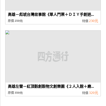
高雄－彪琥台灣故事館《單人門票＋ＤＩＹ手創迷...
原價
250元
230元
特價
高雄左營－紅頂穀創穀物文創樂園《２人入館＋磨...
原價
350元
320元
特價