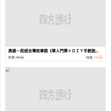
高雄－彪琥台灣故事館《單人門票＋ＤＩＹ手創迷...
原價
200元
150元
特價