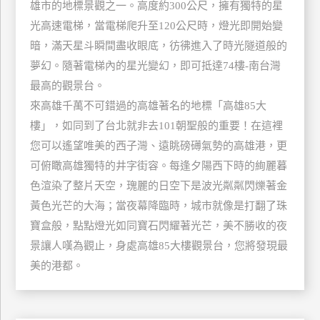
雄市的地標景觀之一。高度約300公尺，擁有獨特的星
玩
光高速電梯，當電梯爬升至120公尺時，燈光即開始變
樂
暗，滿天星斗瞬間盡收眼底，彷彿進入了時光隧道般的
地
夢幻。隨著電梯內的星光變幻，即可抵達74樓-南台灣
圖
最高的觀景台。
顧
來高雄千萬不可錯過的高雄著名的地標「高雄85大
客
服
樓」，如同到了台北就非去101朝聖般的重要！在這裡
務
您可以遙望唯美的西子灣、遠眺磅礡氣勢的高雄港，更
可俯瞰高雄獨特的井字街容。每逢夕陽西下時的絢麗暮
顧
色渲染了整片天空，瑰麗的日空下是波光粼粼閃爍著金
客
黃色光芒的大海；當夜幕降臨時，城市就像是打翻了珠
滿
寶盒般，點點燈光如同寶石閃耀著光芒，美不勝收的夜
意
景讓人嘆為觀止，身處高雄85大樓觀景台，您將發現最
度
美的港都。
訂
單