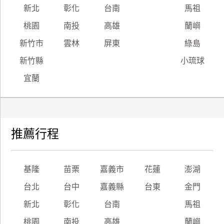
新北
彰化
台南
馬祖
桃園
南投
高雄
蘭嶼
新竹市
雲林
屏東
綠島
新竹縣
小琉球
宜蘭
推薦行程
基隆
苗栗
嘉義市
花蓮
澎湖
台北
台中
嘉義縣
台東
金門
新北
彰化
台南
馬祖
桃園
南投
高雄
蘭嶼