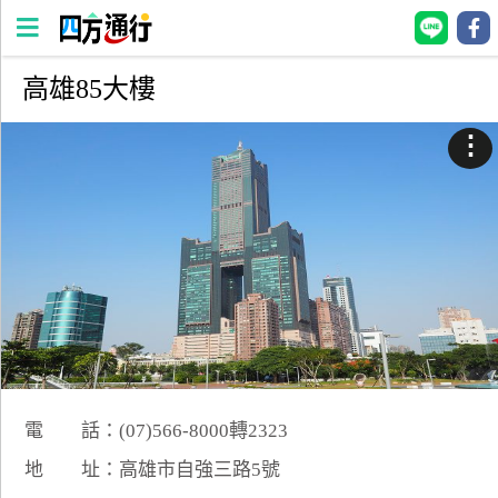
高雄85大樓
四
方
⋮
通
行
訂
房
台
灣
訂
房
電 話：(07)566-8000轉2323
直接跟飯店訂房
HOT
地 址：高雄市自強三路5號