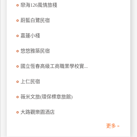
戀海126風情旅棧
訂
房
蔚藍白鷺民宿
請
嘉蓮小棧
款
收
悠悠雅築民宿
據
國立恆春高級工商職業學校實...
合
作
提
上仁民宿
案
薇米文旅(環保標章旅館)
飯
大路觀樂園酒店
店
合
更多 »
作