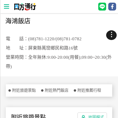
海鴻飯店
四
方
⋮
通
電 話：(08)781-1220/(08)781-0782
行
地 址：屏東縣萬巒鄉民和路16號
訂
營業時間：全年無休:9:00-20:00(用餐);09:00~20:30(外
房
帶)
台
灣
訂
附近旅遊景點
附近熱門飯店
附近推薦行程
房
直接跟飯店訂房
HOT
附近旅遊景點
地圖模式