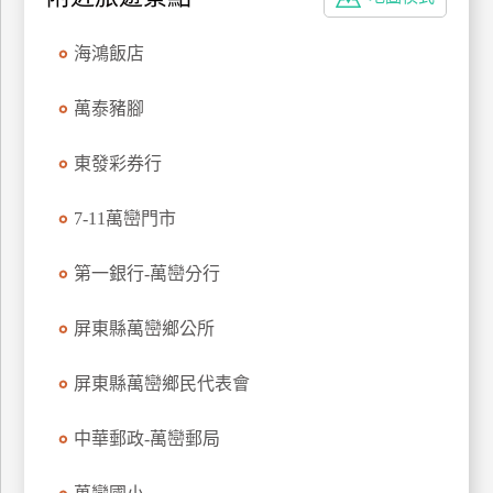
特
色
海鴻飯店
民
宿
萬泰豬腳
東發彩券行
全
球
7-11萬巒門市
租
車
第一銀行-萬巒分行
屏東縣萬巒鄉公所
網
紅
屏東縣萬巒鄉民代表會
帶
你
中華郵政-萬巒郵局
玩