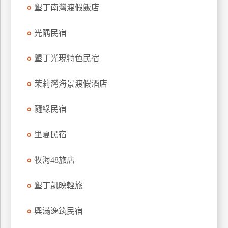
墾丁南灣渡假飯店
上
客
光隅民宿
服
墾丁光現特色民宿
紅
利
茉莉灣海景渡假酒店
查
詢
隨緣民宿
里夏民宿
訂
房
牧海48旅店
Q&A
墾丁凱映輕旅
國
興滿逸筑民宿
旅
卡