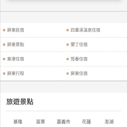
廠
商
合
屏東民宿
四重溪溫泉住宿
作
屏東景點
墾丁住宿
旅
伴
東港住宿
恆春住宿
計
劃
屏東行程
屏東住宿
商
品
旅遊景點
宣
傳
基隆
苗栗
嘉義市
花蓮
澎湖