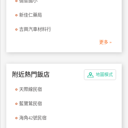
僑智國小
管
理
新佳仁藥局
吉興汽車材料行
會
員
更多 »
帳
戶
客
附近熱門飯店
地圖模式
服
聯
天際線民宿
絡
單
藍鷺鷥民宿
海角42號民宿
Line
線