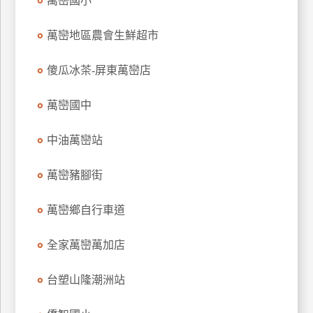
萬巒國小
玩
樂
萬巒地區農會生鮮超市
地
圖
傻瓜冰茶-屏東萬巒店
顧
萬巒國中
客
服
務
中油萬巒站
萬巒豬腳街
顧
客
萬巒鄉自行車道
滿
意
全家萬巒萬加店
度
台塑山隆潮洲站
訂
單