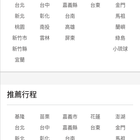
台北
台中
嘉義縣
台東
金門
新北
彰化
台南
馬祖
桃園
南投
高雄
蘭嶼
新竹市
雲林
屏東
綠島
新竹縣
小琉球
宜蘭
推薦行程
基隆
苗栗
嘉義市
花蓮
澎湖
台北
台中
嘉義縣
台東
金門
新北
彰化
台南
馬祖