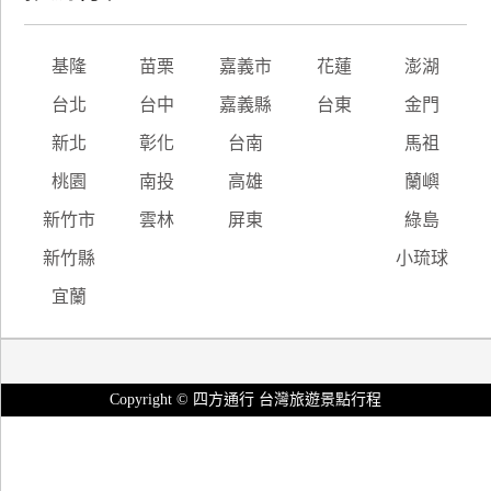
基隆
苗栗
嘉義市
花蓮
澎湖
台北
台中
嘉義縣
台東
金門
新北
彰化
台南
馬祖
桃園
南投
高雄
蘭嶼
新竹市
雲林
屏東
綠島
新竹縣
小琉球
宜蘭
Copyright © 四方通行 台灣旅遊景點行程