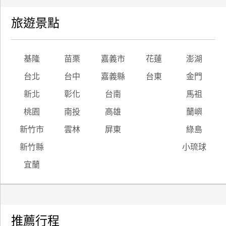
旅遊景點
基隆
苗栗
嘉義市
花蓮
澎湖
台北
台中
嘉義縣
台東
金門
新北
彰化
台南
馬祖
桃園
南投
高雄
蘭嶼
新竹市
雲林
屏東
綠島
新竹縣
小琉球
宜蘭
推薦行程