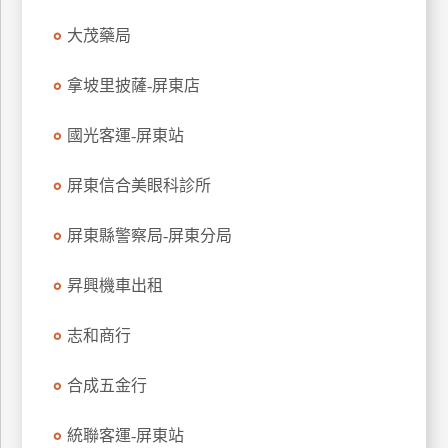
玩
大茂藥局
樂
地
拿坡里披薩-屏東店
圖
國光客運-屏東站
顧
客
服
屏東信合美眼科診所
務
屏東縣警察局-屏東分局
顧
客
昇興機車出租
滿
意
志和商行
度
合成五金行
訂
統聯客運-屏東站
單