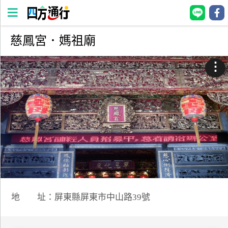
慈鳳宮．媽祖廟
四
方
⋮
通
行
訂
房
台
灣
訂
房
地 址：屏東縣屏東市中山路39號
直接跟飯店訂房
HOT