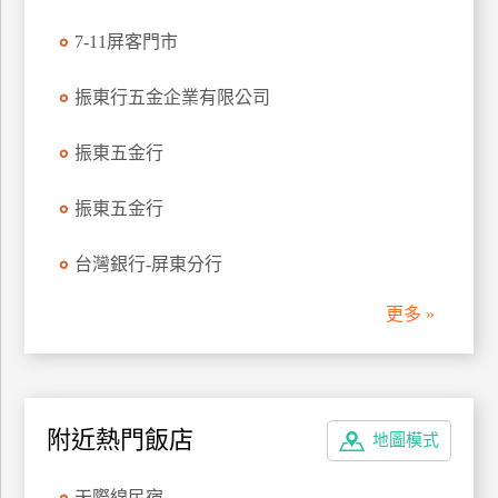
管
7-11屏客門市
理
振東行五金企業有限公司
會
振東五金行
員
帳
戶
振東五金行
台灣銀行-屏東分行
客
服
更多 »
聯
絡
單
附近熱門飯店
地圖模式
Line
線
天際線民宿