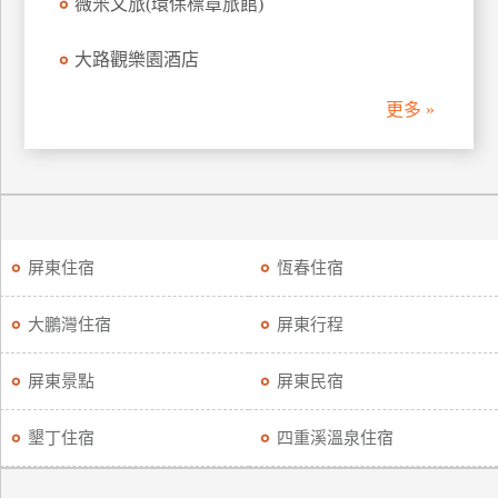
薇米文旅(環保標章旅館)
廠
大路觀樂園酒店
商
合
更多 »
作
旅
伴
計
屏東住宿
恆春住宿
劃
大鵬灣住宿
屏東行程
商
屏東景點
屏東民宿
品
宣
傳
墾丁住宿
四重溪溫泉住宿