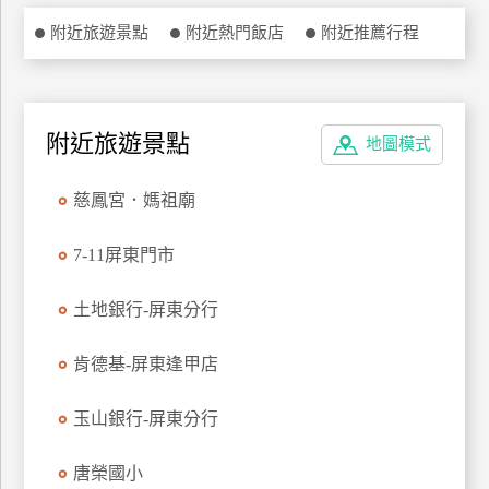
特
附近旅遊景點
附近熱門飯店
附近推薦行程
色
民
宿
附近旅遊景點
地圖模式
全
慈鳳宮．媽祖廟
球
租
7-11屏東門市
車
土地銀行-屏東分行
網
紅
肯德基-屏東逢甲店
帶
你
玉山銀行-屏東分行
玩
唐榮國小