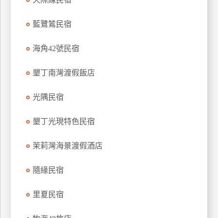
上
客
藍鷺鷥民宿
服
海角42號民宿
紅
墾丁南灣渡假飯店
利
查
光隅民宿
詢
墾丁光現特色民宿
訂
茉莉灣海景渡假酒店
房
Q&A
隨緣民宿
國
里夏民宿
旅
卡