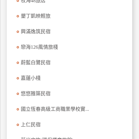
牧海48旅店
訂
房
墾丁凱映輕旅
興滿逸筑民宿
請
款
戀海126風情旅棧
收
據
蔚藍白鷺民宿
合
作
嘉蓮小棧
提
案
悠悠雅築民宿
飯
國立恆春高級工商職業學校實...
店
合
上仁民宿
作