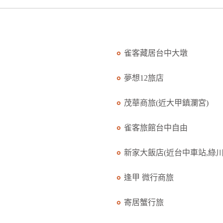
雀客藏居台中大墩
夢想12旅店
茂華商旅(近大甲鎮瀾宮)
雀客旅館台中自由
新家大飯店(近台中車站,綠川.
逢甲 微行商旅
寄居蟹行旅