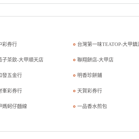
中彩券行
台灣第一味TEATOP-大甲鎮瀾.
苑子茶飲-大甲順天店
聯翔餅店-大甲店
和發五金行
明香珍餅鋪
財峯彩券行
天賀彩券行
甲媽蚵仔麵線
一品香水煎包