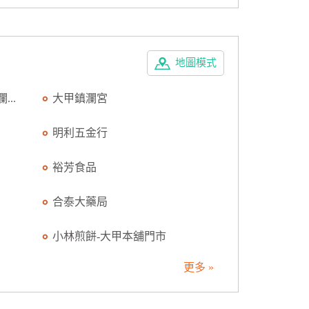
地圖模式
..
大甲鎮瀾宮
明利五金行
裕芳食品
合泰大藥局
小林煎餅-大甲本舖門市
更多 »