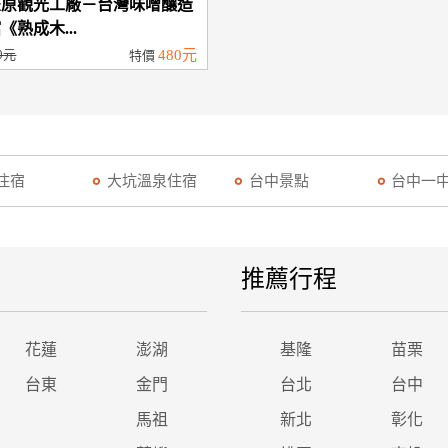
豐原觀光工廠－台灣味噌釀造
《熟成木...
0元
480元
特價
住宿
大坑溫泉住宿
台中景點
台中一
推薦行程
花蓮
澎湖
基隆
苗栗
台東
金門
台北
台中
馬祖
新北
彰化