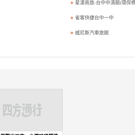
星漾商旅-台中中清館(環保標.
雀客快捷台中一中
威尼斯汽車旅館