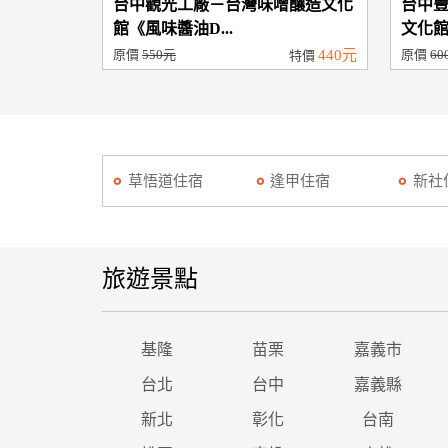
台中觀光工廠－台灣味噌釀造文化
台中
館《風味醬油D...
文化館
原價
550元
440元
原價
60
特價
草悟道住宿
逢甲住宿
新社
旅遊景點
基隆
苗栗
嘉義市
台北
台中
嘉義縣
新北
彰化
台南