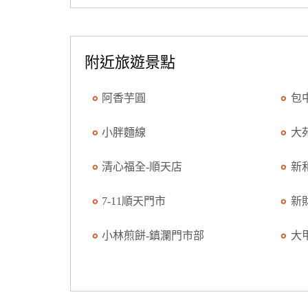
附近旅遊景點
阿香芋圓
包
小胖麵線
大
清心福全-順天店
新
7-11順天門市
新
小林煎餅-鎮瀾門市部
大