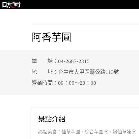
阿香芋圓
電 話：04-2687-2315
地 址：台中市大甲區蔣公路113號
營業時間：09：00～23：00
景點介紹
必點美食：仙草芋圓、綜合芋圓冰、嫩仙草凍冰