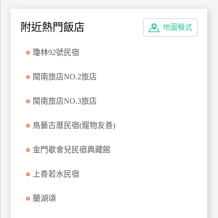
上
客
附近熱門飯店
地圖模式
服
瓊林92號民宿
紅
閩南旅店NO.2旅店
利
查
閩南旅店NO.3旅店
詢
鳥藝古厝民宿(寵物友善)
訂
房
金門歇會兒民宿典藏館
Q&A
上善若水民宿
國
蘭湖頌
旅
卡