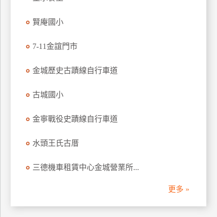
管
賢庵國小
理
7-11金誼門市
會
員
金城歷史古蹟線自行車道
帳
戶
古城國小
金寧戰役史蹟線自行車道
客
服
水頭王氏古厝
聯
絡
三德機車租賃中心金城營業所...
單
更多 »
Line
線