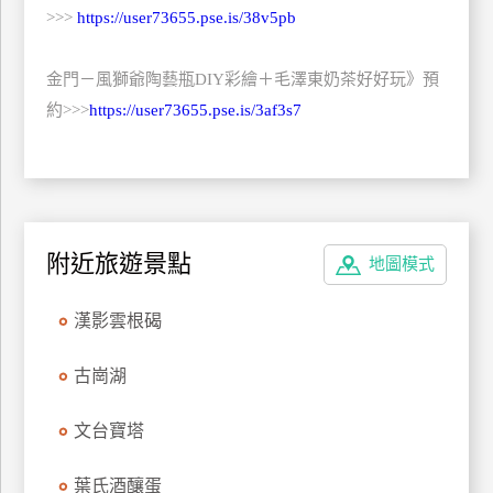
>>>
https://user73655.pse.is/38v5pb
特
色
民
金門－風獅爺陶藝瓶DIY彩繪＋毛澤東奶茶好好玩》預
宿
約>>>
https://user73655.pse.is/3af3s7
全
球
租
附近旅遊景點
車
地圖模式
漢影雲根碣
網
紅
古崗湖
帶
你
文台寶塔
玩
葉氏酒釀蛋