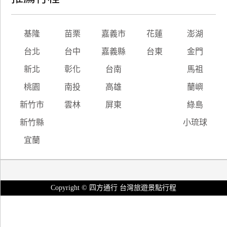
基隆
苗栗
嘉義市
花蓮
澎湖
台北
台中
嘉義縣
台東
金門
新北
彰化
台南
馬祖
桃園
南投
高雄
蘭嶼
新竹市
雲林
屏東
綠島
新竹縣
小琉球
宜蘭
Copyright © 四方通行 台灣旅遊景點行程