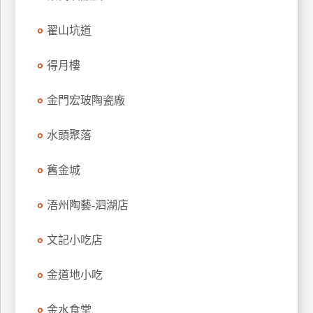
玩
翟山坑道
樂
地
得月樓
圖
顧
金門宏玻陶瓷廠
客
服
務
水頭聚落
舊金城
顧
客
浯州陶藝-泗湖店
滿
意
文記小吃店
度
金道地小吃
訂
金水食堂
單