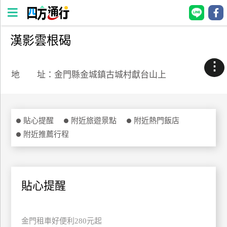
漢影雲根碣
四
方
⋮
通
地 址：金門縣金城鎮古城村獻台山上
行
訂
房
貼心提醒
附近旅遊景點
附近熱門飯店
附近推薦行程
台
灣
訂
房
貼心提醒
直接跟飯店訂房
HOT
金門租車好便利280元起