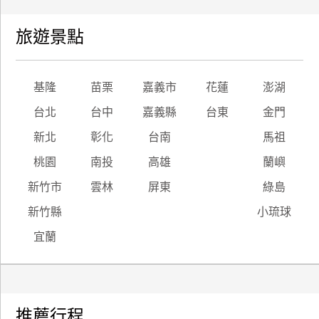
旅遊景點
基隆
苗栗
嘉義市
花蓮
澎湖
台北
台中
嘉義縣
台東
金門
新北
彰化
台南
馬祖
桃園
南投
高雄
蘭嶼
新竹市
雲林
屏東
綠島
新竹縣
小琉球
宜蘭
推薦行程