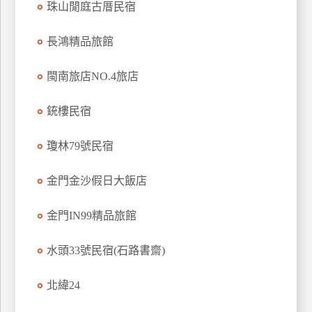
珠山閒庭古厝民宿
訂
房
長鴻精品旅館
閩南旅店NO.4旅店
請
款
銃樓民宿
收
據
瓊林79號民宿
合
作
金門金沙假日大飯店
提
案
金門IN99精品旅館
飯
水頭33號民宿(石路書齋)
店
合
北緯24
作