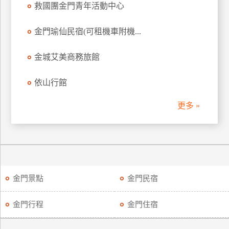
救國團金門青年活動中心
廠
金門瑜仙民宿(可租機車附機...
商
合
金城艾美商務旅館
作
依山行館
旅
伴
更多 »
計
劃
商
品
金門景點
金門民宿
宣
傳
金門行程
金門住宿