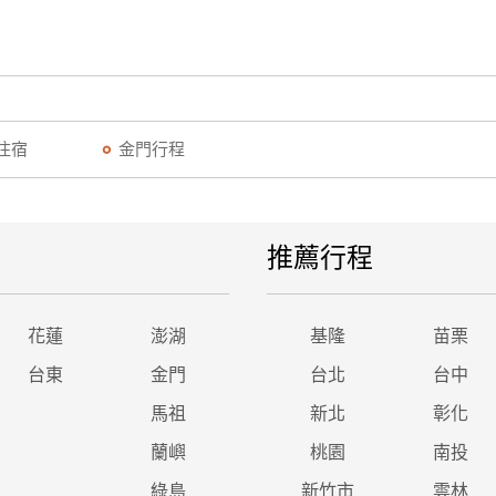
住宿
金門行程
推薦行程
花蓮
澎湖
基隆
苗栗
台東
金門
台北
台中
馬祖
新北
彰化
蘭嶼
桃園
南投
綠島
新竹市
雲林