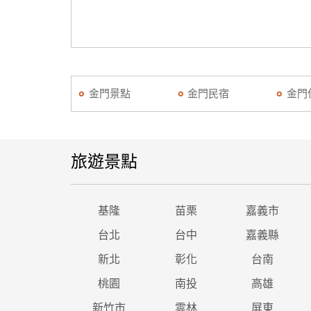
金門景點
金門民宿
金門
旅遊景點
基隆
苗栗
嘉義市
台北
台中
嘉義縣
新北
彰化
台南
桃園
南投
高雄
新竹市
雲林
屏東