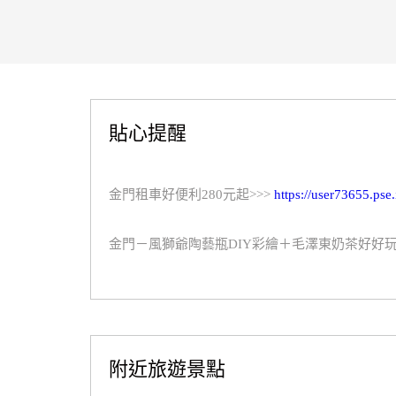
貼心提醒
金門租車好便利280元起>>>
https://user73655.pse
金門－風獅爺陶藝瓶DIY彩繪＋毛澤東奶茶好好玩
附近旅遊景點