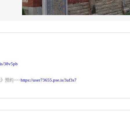
.is/38v5pb
》預約>>>
https://user73655.pse.is/3af3s7