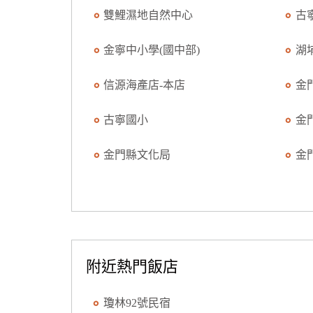
雙鯉濕地自然中心
古
金寧中小學(國中部)
湖
信源海產店-本店
金
古寧國小
金
金門縣文化局
金
附近熱門飯店
瓊林92號民宿