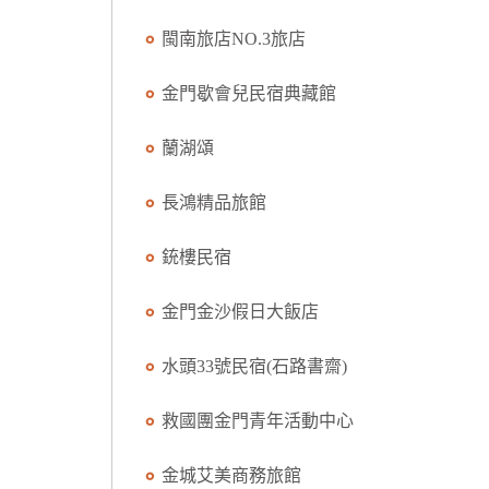
閩南旅店NO.3旅店
金門歇會兒民宿典藏館
蘭湖頌
長鴻精品旅館
銃樓民宿
金門金沙假日大飯店
水頭33號民宿(石路書齋)
救國團金門青年活動中心
金城艾美商務旅館