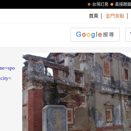
台灣訂房
直接跟
首頁
金門景點
eme=spo
city=