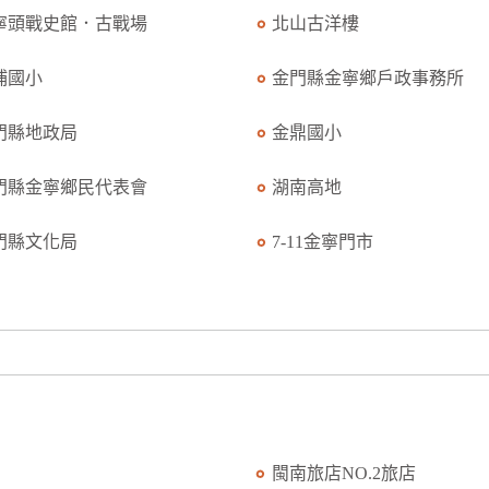
寧頭戰史館．古戰場
北山古洋樓
埔國小
金門縣金寧鄉戶政事務所
門縣地政局
金鼎國小
門縣金寧鄉民代表會
湖南高地
門縣文化局
7-11金寧門市
閩南旅店NO.2旅店