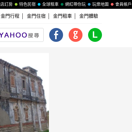
飯店訂房
特色民宿
全球租車
網紅帶你玩
玩樂地圖
會員帳戶
金門行程
金門住宿
金門租車
金門體驗