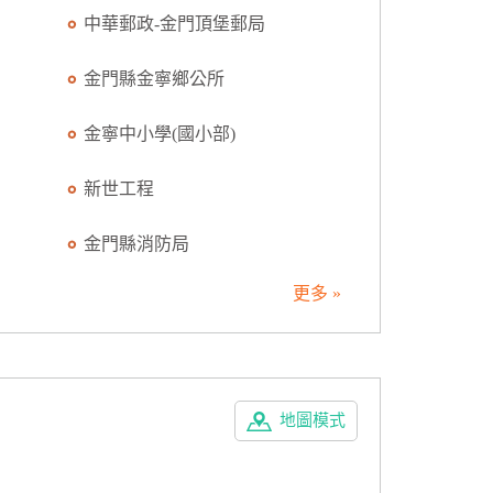
中華郵政-金門頂堡郵局
金門縣金寧鄉公所
金寧中小學(國小部)
新世工程
金門縣消防局
更多 »
地圖模式