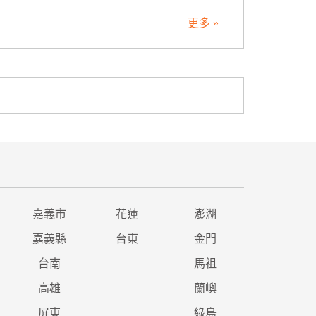
更多 »
嘉義市
花蓮
澎湖
嘉義縣
台東
金門
台南
馬祖
高雄
蘭嶼
屏東
綠島