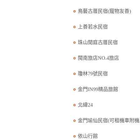
鳥藝古厝民宿(寵物友善)
上善若水民宿
珠山閒庭古厝民宿
閩南旅店NO.4旅店
瓊林79號民宿
金門IN99精品旅館
北緯24
金門瑜仙民宿(可租機車附機..
依山行館