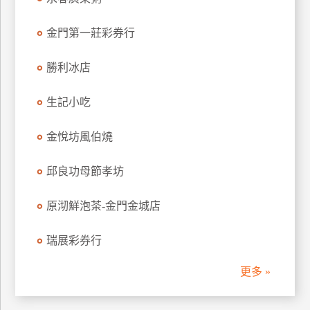
上
客
金門第一莊彩券行
服
勝利冰店
紅
生記小吃
利
查
金悅坊風伯燒
詢
邱良功母節孝坊
訂
原沏鮮泡茶-金門金城店
房
Q&A
瑞展彩券行
更多 »
國
旅
卡