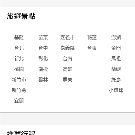
旅遊景點
基隆
苗栗
嘉義市
花蓮
澎湖
台北
台中
嘉義縣
台東
金門
新北
彰化
台南
馬祖
桃園
南投
高雄
蘭嶼
新竹市
雲林
屏東
綠島
新竹縣
小琉球
宜蘭
推薦行程