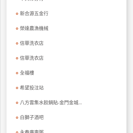
管
新合源五金行
理
榮達農漁機械
會
員
信華洗衣店
帳
戶
信華洗衣店
全福樓
客
服
希望投注站
聯
絡
八方雲集水餃鍋貼-金門金城...
單
白獅子酒吧
Line
線
永春廣東粥