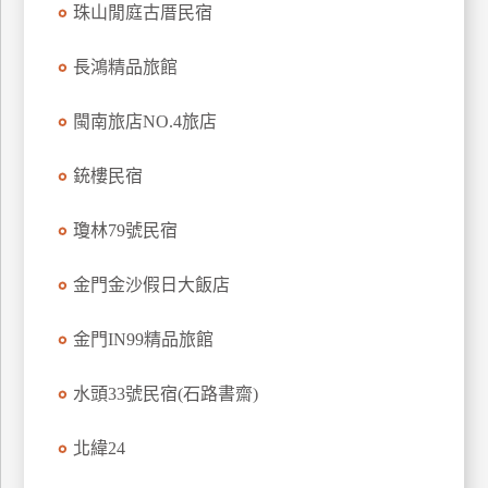
珠山閒庭古厝民宿
廠
長鴻精品旅館
商
合
閩南旅店NO.4旅店
作
銃樓民宿
旅
伴
瓊林79號民宿
計
劃
金門金沙假日大飯店
金門IN99精品旅館
商
品
水頭33號民宿(石路書齋)
宣
傳
北緯24