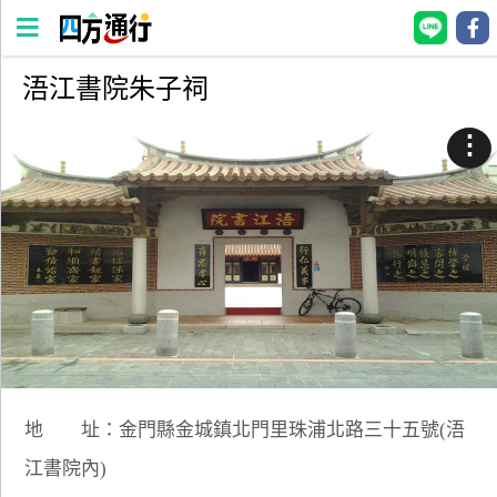
浯江書院朱子祠
四
方
⋮
通
行
訂
房
台
灣
訂
房
地 址：金門縣金城鎮北門里珠浦北路三十五號(浯
直接跟飯店訂房
HOT
江書院內)