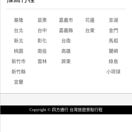
基隆
苗栗
嘉義市
花蓮
澎湖
台北
台中
嘉義縣
台東
金門
新北
彰化
台南
馬祖
桃園
南投
高雄
蘭嶼
新竹市
雲林
屏東
綠島
新竹縣
小琉球
宜蘭
Copyright © 四方通行 台灣旅遊景點行程