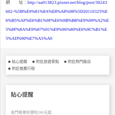
網 址：
http://aa013823.pixnet.net/blog/post/30243
特
602-%5B%E9%81%8A%E8%A8%98%5D20110325%E
色
民
6%B5%AF%E6%B1%9F%E6%9B%B8%E9%99%A2%E
宿
5%8F%8A%E9%87%91%E9%96%80%E6%9C%B1%E
5%AD%90%E7%A5%A0
全
球
租
車
貼心提醒
附近旅遊景點
附近熱門飯店
附近推薦行程
網
紅
帶
貼心提醒
你
玩
金門租車好便利280元起