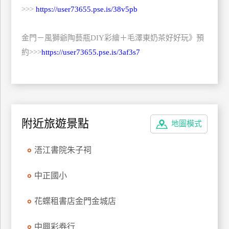
>>>
https://user73655.pse.is/38v5pb
玩
樂
地
金門－風獅爺陶藝瓶DIY彩繪＋毛澤東奶茶好好玩》預
圖
約>>>
https://user73655.pse.is/3af3s7
顧
客
服
務
附近旅遊景點
地圖模式
顧
客
浯江書院朱子祠
滿
意
中正國小
度
花蝶租書店金門金城店
訂
中興彩券行
單