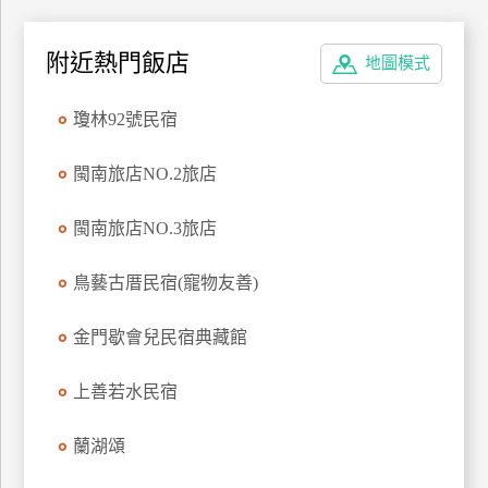
訂
房
附近熱門飯店
地圖模式
瓊林92號民宿
請
款
閩南旅店NO.2旅店
收
據
閩南旅店NO.3旅店
合
作
鳥藝古厝民宿(寵物友善)
提
案
金門歇會兒民宿典藏館
飯
上善若水民宿
店
合
蘭湖頌
作