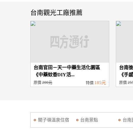
台南觀光工廠推薦
台南官田－天一中藥生活化園區
台南
《中藥蚊香DIY活...
《手感P
原價
200元
185元
原價
25
特價
關子嶺溫泉住宿
台南景點
台南