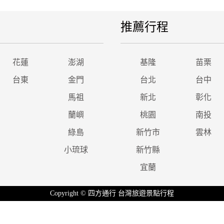
推薦行程
花蓮
澎湖
基隆
苗栗
台東
金門
台北
台中
馬祖
新北
彰化
蘭嶼
桃園
南投
綠島
新竹市
雲林
小琉球
新竹縣
宜蘭
Copyright © 四方通行 台灣旅遊景點行程