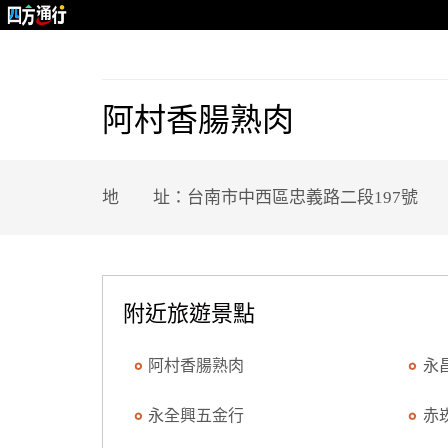
阿村香腸熟肉
地 址：台南市中西區忠義路二段197號
附近旅遊景點
阿村香腸熟肉
永
永全興五金行
赤