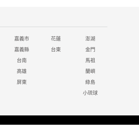
嘉義市
花蓮
澎湖
嘉義縣
台東
金門
台南
馬祖
高雄
蘭嶼
屏東
綠島
小琉球