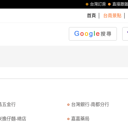
台灣訂房
直接跟
首頁
台南景點
昌五金行
台灣銀行-南都分行
崁擔仔麵-總店
嘉嘉藥局