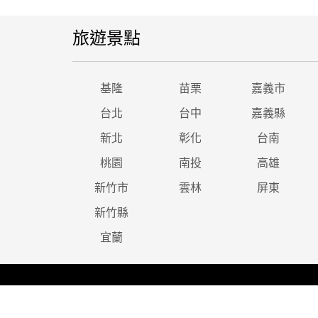
旅遊景點
基隆
苗栗
嘉義市
台北
台中
嘉義縣
新北
彰化
台南
桃園
南投
高雄
新竹市
雲林
屏東
新竹縣
宜蘭