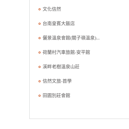
文化信然
台南皇賓大飯店
儷景溫泉會館(關子嶺溫泉)...
荷蘭村汽車旅館-安平館
溪畔老樹溫泉山莊
信然文旅-首學
田園別莊會館