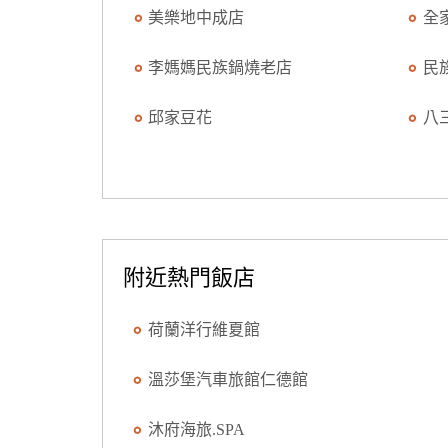
美樂地中成店
全
李媽媽民族鍋燒老店
民
邱家豆花
八
附近熱門飯店
荷蘭洋行維夏館
溫莎堡汽車旅館仁德館
沐府海旅.SPA