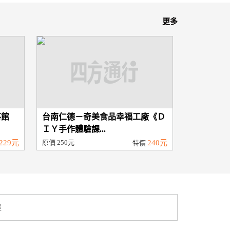
更多
事館
台南仁德－奇美食品幸福工廠《Ｄ
ＩＹ手作體驗課...
229元
原價
250元
240元
特價
程