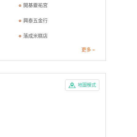
開基靈祐宮
興泰五金行
落成米糕店
更多 »
地圖模式