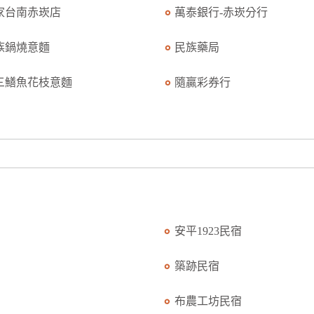
家台南赤崁店
萬泰銀行-赤崁分行
族鍋燒意麵
民族藥局
三鱔魚花枝意麵
隨贏彩券行
安平1923民宿
築跡民宿
布農工坊民宿