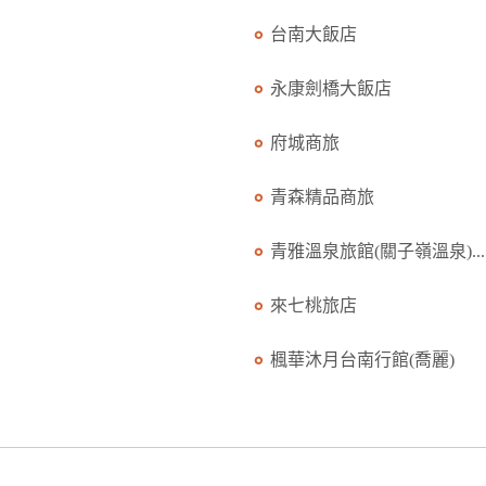
台南大飯店
永康劍橋大飯店
府城商旅
青森精品商旅
青雅溫泉旅館(關子嶺溫泉)...
來七桃旅店
楓華沐月台南行館(喬麗)