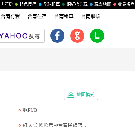
飯店訂房
特色民宿
全球租車
網紅帶你玩
玩樂地圖
會員帳戶
台南行程
台南住宿
台南租車
台南體驗
地圖模式
觀PUB
紅太陽-國際示範台南民族店...