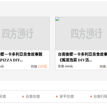
後壁－卡多利亞良食故事館
台南後壁－卡多利亞良食故
IZZA DIY...
《搖滾泡菜 DIY活...
5元
229元
原價
260元
特價
特價
民宿
台南住宿
安平住宿
台南行